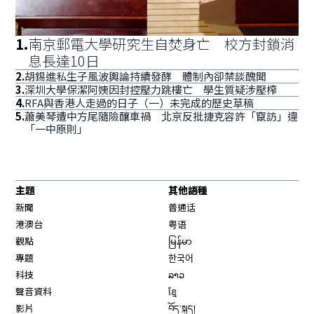
1
.
南京郵電大學研究生自焚身亡 校方封鎖消
息長達10日
2
.
胡錫進私生子風波輿論持續發酵 體制內卻禁談醜聞
3
.
深圳大學保潔阿姨因封控壓力跳樓亡 學生質疑涉壓榨
4
.
RFA與香港人走過的日子（一）未完成的歷史草稿
5
.
蕭美琴遭中方尾隨險釀車禍 北京反批捷克容許「竄訪」違
「一中原則」
主題
其他語種
新聞
普通话
港澳台
粤语
觀點
မြန်မာ
專題
한국어
科技
ລາວ
聲音資料
ខ្មែ
影片
བོད་སྐད།