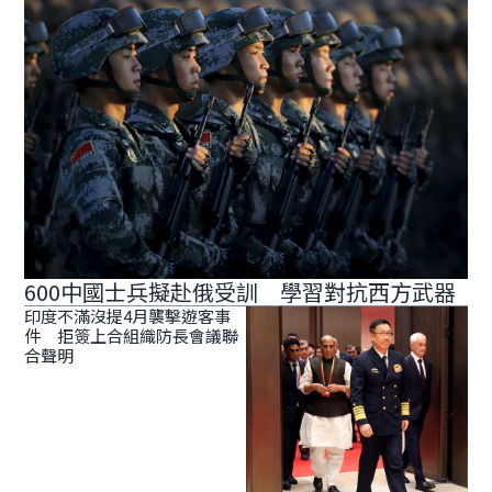
600中國士兵擬赴俄受訓 學習對抗西方武器
印度不滿沒提4月襲擊遊客事
件 拒簽上合組織防長會議聯
合聲明