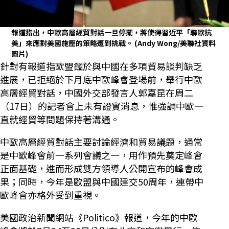
報道指出，中歐高層經貿對話一旦停擺，將使得習近平「聯歐抗
美」來應對美國施壓的策略遭到挑戰。
(Andy Wong/美聯社資料
圖片)
針對有報道指歐盟鑑於與中國在多項貿易談判缺乏
進展，已拒絕於下月底中歐峰會登場前，舉行中歐
高層經貿對話，中國外交部發言人郭嘉昆在周二
（17日）的記者會上未有證實消息，惟強調中歐一
直就經貿等問題保持著溝通。
中歐高層經貿對話主要討論經濟和貿易議題，通常
是中歐峰會前一系列會議之一，用作預先奠定峰會
正面基礎，進而形成雙方領導人公開宣布的峰會成
果；同時，今年是歐盟與中國建交50周年，連帶中
歐峰會亦格外受到重視。
美國政治新聞網站《Politico》報道，今年的中歐