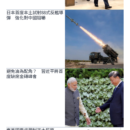
日本首度本土試射88式反艦導
彈 強化對中國阻嚇
避免淪為配角？ 習近平將首
度缺席金磚峰會
應美國要求管制芬太尼原