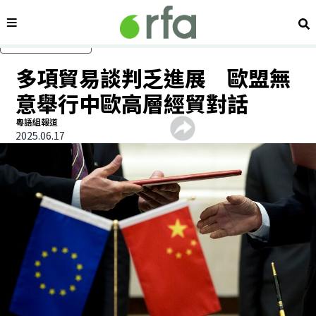
內容分類
搜
跳過主要內容
多項貿易談判乏進展 歐盟無
意舉行中歐高層經貿對話
粵語組報道
2025.06.17