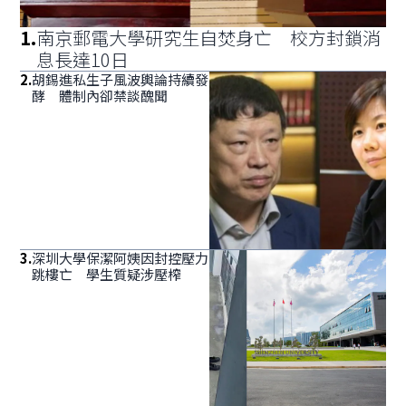
1
.
南京郵電大學研究生自焚身亡 校方封鎖消
息長達10日
2
.
胡錫進私生子風波輿論持續發
酵 體制內卻禁談醜聞
3
.
深圳大學保潔阿姨因封控壓力
跳樓亡 學生質疑涉壓榨