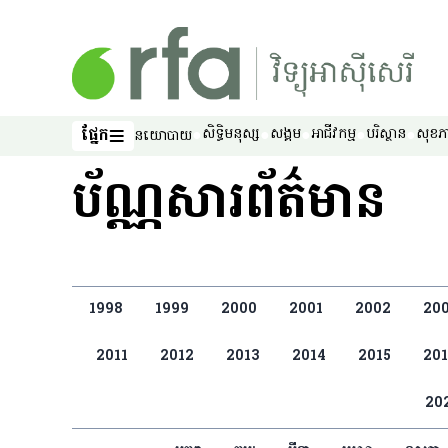
រំលងទៅមាតិកាចម្បង
ផ្នែក
សិទ្ធិ​មនុស្ស
សង្គម
អាជីវកម្ម
បរិស្ថាន
សុខភ
នយោបាយ
ផ្នែក
ប័ណ្ណសារព័ត៌មាន
1998
1999
2000
2001
2002
20
2011
2012
2013
2014
2015
201
20