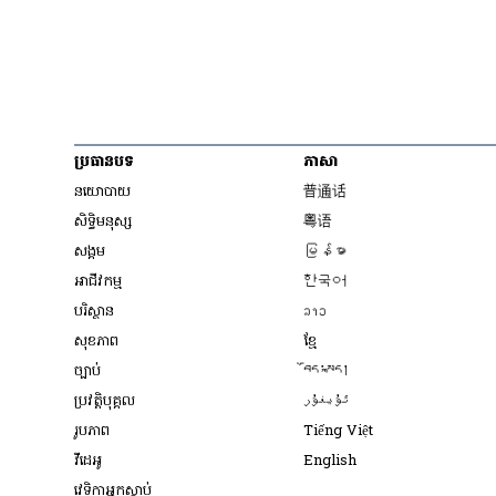
ប្រធានបទ
ភាសា
Opens in new wind
នយោបាយ
普通话
Opens in new window
សិទ្ធិ​មនុស្ស
粤语
Opens in new wind
សង្គម
မြန်မာ
Opens in new wind
អាជីវកម្ម
한국어
Opens in new window
បរិស្ថាន
ລາວ
Opens in new window
សុខភាព
ខ្មែ
Opens in new wind
ច្បាប់
བོད་སྐད།
Opens in new wind
ប្រវត្តិបុគ្គល
ئۇيغۇر
Opens in new w
រូបភាព
Tiếng Việt
Opens in new win
វីដេអូ
English
វេទិកា​អ្នក​ស្ដាប់