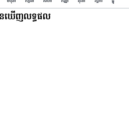
មិថុនា
កក្កដា
សីហា
កញ្ញា
តុលា
វិច្ឆិកា
ធ្នូ
ិនឃើញលទ្ធផល