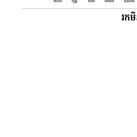
មករា
កុម្ភៈ
មីនា
មេសា
ឧសភា
រកម