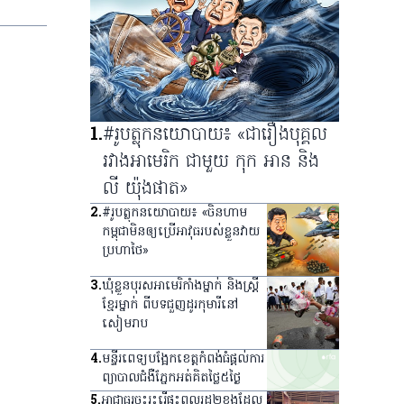
1
.
#រូបត្លុកនយោបាយ៖ «ជារឿងបុគ្គល
រវាងអាមេរិក ជាមួយ កុក អាន និង
លី យ៉ុងផាត»
2
.
#រូបត្លុកនយោបាយ៖ «ចិនហាម
កម្ពុជាមិនឲ្យប្រើអាវុធរបស់ខ្លួនវាយ
ប្រហាថៃ»
3
.
ឃុំ​ខ្លួន​បុរស​អាមេរិកាំង​ម្នាក់ និង​ស្ត្រី​
ខ្មែរ​ម្នាក់ ពី​បទ​ជួញ​ដូរ​កុមារី​នៅ​
សៀមរាប
4
.
មន្ទីរពេទ្យ​បង្អែក​ខេត្ត​កំពង់ធំ​ផ្ដល់​ការ​
ព្យាបាល​ជំងឺ​ភ្នែក​អត់​គិត​ថ្លៃ​៥​ថ្ងៃ
5
.
អាជ្ញាធរ​ចុះ​រុះរើ​ផ្ទះ​ពលរដ្ឋ​២​ខ្នង​ដែល​