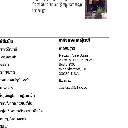
ប៉ះពាល់​គម្រោង​ពង្រីក​ផ្លូវ​នៅ​ខណ្ឌ​
ព្រែកព្នៅ
ទាក់ទងមកអាស៊ីសេរី
អំពីយើង
អាសយដ្ឋាន
ក្រមសីលធម៌
Radio Free Asia
ការគ្រប់គ្រង
2025 M Street NW
Opens in new window
Suite 300
ការងារ
Washington, DC
ឯកជនភាព
20036 USA
គោលការណ៍ប្រើប្រាស់
Email
Opens in new window
contact@rfa.org
USAGM
Opens in new window
វិទ្យុសំឡេងសហរដ្ឋអាមេរិក
កាលវិភាគផ្សាយប្រចាំថ្ងៃ
ចៀសវាង​ការរារាំង​តាម​អ៊ីនធឺណិត
អំពីកម្មវិធីរបស់យើង
ជំនួយ