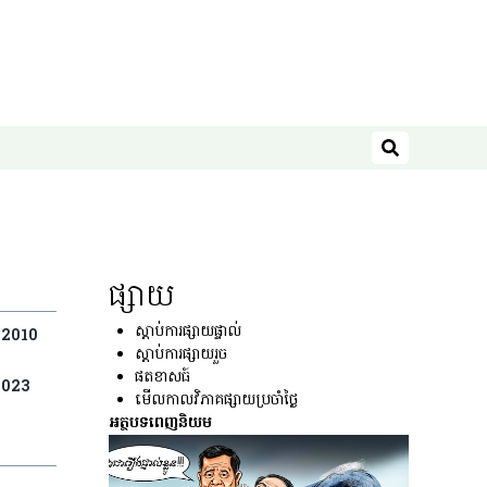
ស្វែងរក
ផ្សាយ
ស្ដាប់ការផ្សាយផ្ទាល់
2010
ស្ដាប់ការផ្សាយរួច
ផតខាសធ៍
2023
មើលកាលវិភាគផ្សាយប្រចាំថ្ងៃ
អត្ថបទពេញនិយម