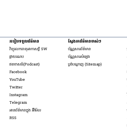
របៀប​ទទួល​ព័ត៌មាន​
ស្វែងរកព័ត៌មានចាស់ៗ
ow
វិទ្យុ​រលក​ធាតុអាកាស​ខ្លី SW
ប័ណ្ណសារ​ព័ត៌មាន​
​ផ្កាយ​រណប
ប័ណ្ណសារ​សំឡេង
ow
​ផតខាសធ៍(Podcast)
ប្លង់បណ្តាញ (Sitemap)
ow
Opens in new window
Facebook
Opens in new window
YouTube
Opens in new window
Twitter
ow
Opens in new window
Instagram
ow
Opens in new window
Telegram
indow
អានព័ត៌មានក្នុង អ៊ីម៉ែល
dow
Opens in new window
RSS