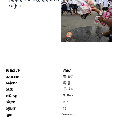
សៀមរាប
ប្រធានបទ
ភាសា
Opens in new window
នយោបាយ
普通话
Opens in new window
សិទ្ធិ​មនុស្ស
粤语
Opens in new window
សង្គម
မြန်မာ
Opens in new window
អាជីវកម្ម
한국어
Opens in new window
បរិស្ថាន
ລາວ
Opens in new window
សុខភាព
ខ្មែ
Opens in new window
ច្បាប់
བོད་སྐད།