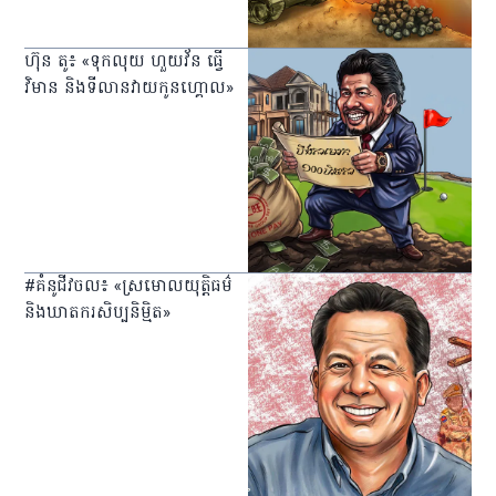
ហ៊ុន តូ៖​ «ទុកលុយ ហួយវ័ន ធ្វើ
វិមាន និងទីលានវាយកូនហ្គោល»
#គំនូជីវចល៖ «ស្រមោលយុត្តិធម៌
និងឃាតករសិប្បនិម្មិត»