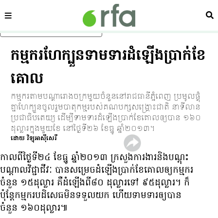
ផ្នែក
ស្វ
រំលងទៅមាតិកាចម្បង
កម្មករ​ហែ​ក្បួន​ទាមទារ​ដំឡើង​ប្រាក់​ខែ​
គោល
កម្មករ​តាម​បណ្ដា​រោងចក្រ​មួយ​ចំនួន​នៅ​រាជធានី​ភ្នំពេញ ប្រមូល​ផ្ដុំ​
គ្នា​ហែ​ក្បួន​ចូល​រួម​បាតុកម្ម​របស់​គណបក្ស​សង្គ្រោះ​ជាតិ នា​ទីលាន​
ប្រជាធិបតេយ្យ ដើម្បី​ទាមទារ​ដំឡើង​ប្រាក់​ខែ​គោល​ឲ្យ​បាន ១៦០​
ដុល្លារ​ក្នុង​មួយ​ខែ នៅ​ថ្ងៃ​ទី​២៦ ខែ​ធ្នូ ឆ្នាំ​២០១៣។
ដោយ វិទ្យុ​អាស៊ីសេរី
កាល​ពី​ថ្ងៃ​ទី​២៤ ខែ​ធ្នូ ឆ្នាំ​២០១៣ ក្រសួង​ការងារ​និង​បណ្ដុះ
បណ្ដាល​វិជ្ជាជីវៈ បាន​សម្រេច​ដំឡើង​ប្រាក់​ខែ​គោល​ឲ្យ​កម្មករ​
ចំនួន ១៥​ដុល្លារ គឺ​ដំឡើង​ពី​៨០ ដុល្លារ​ទៅ ៩៥​ដុល្លារ។ ក៏
ប៉ុន្តែ​កម្មករ​បដិសេធ​មិន​ទទួល​យក ហើយ​ទាមទារ​ឲ្យ​បាន​
ចំនួន ១៦០​ដុល្លារ៕