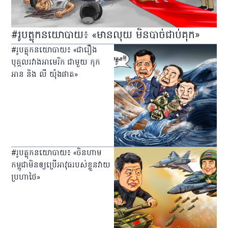
#រូបត្លុកនយោបាយ៖ «មានលុយ មិនបាច់ជាប់គុក»
#រូបត្លុកនយោបាយ៖ «ជារឿង
បុគ្គលរវាងអាមេរិក ជាមួយ កុក
អាន និង លី យ៉ុងផាត»
#រូបត្លុកនយោបាយ៖ «ចិនហាម
កម្ពុជាមិនឲ្យប្រើអាវុធរបស់ខ្លួនវាយ
ប្រហាថៃ»