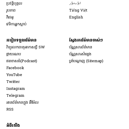
Opens in new window
ប្រវត្តិបុគ្គល
ئۇيغۇر
Opens in new window
រូបភាព
Tiếng Việt
Opens in new window
វីដេអូ
English
វេទិកា​អ្នក​ស្ដាប់
របៀប​ទទួល​ព័ត៌មាន​
ស្វែងរកព័ត៌មានចាស់ៗ
វិទ្យុ​រលក​ធាតុអាកាស​ខ្លី SW
ប័ណ្ណសារ​ព័ត៌មាន​
​ផ្កាយ​រណប
ប័ណ្ណសារ​សំឡេង
​ផតខាសធ៍(Podcast)
ប្លង់បណ្តាញ (Sitemap)
Opens in new window
Facebook
Opens in new window
YouTube
Opens in new window
Twitter
Opens in new window
Instagram
Opens in new window
Telegram
អានព័ត៌មានក្នុង អ៊ីម៉ែល
Opens in new window
RSS
អំពីយើង