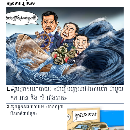
អត្ថបទពេញនិយម
1
.
#រូបត្លុកនយោបាយ៖ «ជារឿងបុគ្គលរវាងអាមេរិក ជាមួយ
កុក អាន និង លី យ៉ុងផាត»
2
.
#រូបត្លុកនយោបាយ៖ «មានលុយ
មិនបាច់ជាប់គុក»