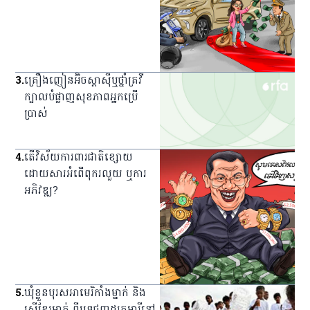
3
.
គ្រឿង​ញៀន​អ៊ិចស្តាស៊ី​ឬ​ថ្នាំ​គ្រវី​
ក្បាល​បំផ្លាញ​សុខភាព​អ្នក​ប្រើ
ប្រាស់
4
.
តើវិស័យការពារជាតិខ្សោយ
ដោយសារអំពើពុករលួយ ឬការ
អភិវឌ្ឍ?
5
.
ឃុំ​ខ្លួន​បុរស​អាមេរិកាំង​ម្នាក់ និង​
ស្ត្រី​ខ្មែរ​ម្នាក់ ពី​បទ​ជួញ​ដូរ​កុមារី​នៅ​