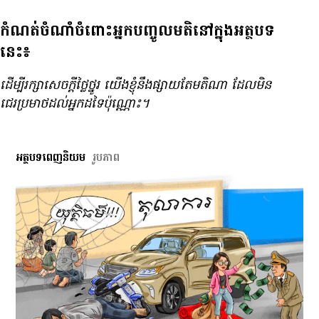
កំណត់ចំណាំចំពោះអ្នកបញ្ចូលមតិនៅក្នុងអត្ថបទ
នេះ៖
ដើម្បី​រក្សា​សេចក្ដី​ថ្លៃថ្នូរ យើង​ខ្ញុំ​នឹង​ផ្សាយ​តែ​មតិ​ណា ដែល​មិន​
ជេរ​ប្រមាថ​ដល់​អ្នក​ដទៃ​ប៉ុណ្ណោះ។
អត្ថបទពេញនិយម
រូបភាព