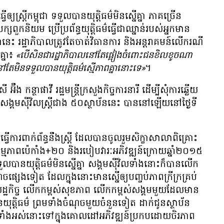
យ​ស្ត្រី​កម្ពុជា ទទួល​បាន​យុត្តិធម៌​មិន​ស្នើ​គ្នា ភាគច្រើន​
ពួក​និយម ប្រើ​ប្រព័ន្ធ​យុត្តិធម៌​ធ្វើ​ជា​ឈ្នាន់​របស់​អ្នក​មាន​
នេះ រដ្ឋាភិបាល​ត្រូវ​តែ​ចាត់​វិធានការ និង​អន្តរាគមន៍​លើ​ករណី​
គ្នា៖
«បើសិនជា​រដ្ឋាភិបាល​នៅ​តែ​ផ្អៀង​ចំពោះ​ជន​ខិលខូច​ណា​
ា នៅ​តែ​មិន​ទទួល​បាន​យុត្តិធម៌​ស្មើភាព​គ្នា​នោះ​ទេ»
។
 អ៊ឹង កន្ថាផាវី រដ្ឋមន្ត្រី​ក្រសួង​កិច្ចការ​នារី ដើម្បី​សុំ​ការ​ឆ្លើយ​
សង្គម​ស៊ីវិល​ស្ត្រី​ជាង ៥០​ស្ថាប័ន​នេះ បាន​នៅ​ឡើយ​នៅ​ថ្ងៃ​ទី​
ើការ​ពាក់ព័ន្ធ​នឹង​ស្ត្រី ដែល​បាន​ចូលរួម​សិក្ខាសាលា​ពិគ្រោះ​
កម្មភាព​ប៉េកាំង+២០ និង​របៀបវារៈ​អភិវឌ្ឍន៍​ក្រោយ​ឆ្នាំ​២០១៥
ទួល​បាន​យុត្តិធម៌​មិន​ស្នើ​គ្នា សង្គម​ស៊ីវិល​ទាំង​នោះ​ក៏​បាន​លើក​
ផ្សេង​ទៀត ដែល​ក្នុង​នោះ​មាន​ស្នើ​ឲ្យ​បញ្ចប់​ភាព​ក្រីក្រ​គ្រប់​
សេដ្ឋកិច្ច លើក​កម្ពស់​សុខភាព លើក​កម្ពស់​សង្គម​មួយ​ដែល​មាន​
បាន​យុត្តិធម៌ ព្រមទាំង​ចំណុច​មួយ​ចំនួន​ទៀត ដាក់​ជូន​ស្ថាប័ន​
ច​ទាំង​អស់​នោះ​ទៅ​ក្នុង​គោលដៅ​អភិវឌ្ឍន៍​ប្រកប​ដោយ​ចិរភាព​