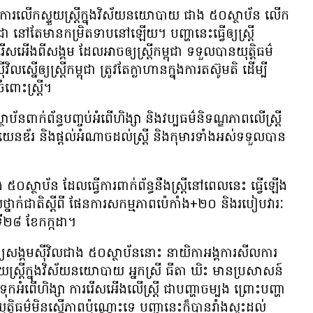
ការ​លើក​ស្ទួយ​ស្ត្រី​ក្នុង​វិស័យ​នយោបាយ ជាង ៥០​ស្ថាប័ន លើក​
ៅ​តែ​មាន​កម្រិត​ទាប​នៅ​ឡើយ។ បញ្ហា​នេះ​ធ្វើ​ឲ្យ​ស្ត្រី​
សអើង​ពី​សង្គម ដែល​អាច​ឲ្យ​ស្ត្រី​កម្ពុជា ទទួល​បាន​យុត្តិធម៌​
ស្នើ​ឲ្យ​ស្ត្រី​កម្ពុជា ត្រូវ​តែ​ក្លាហាន​ក្នុង​ការ​តស៊ូ​មតិ ដើម្បី​
ំពោះ​ស្ត្រី។
ថាប័ន​ពាក់ព័ន្ធ​បញ្ចប់​អំពើ​ហិង្សា និង​វប្បធម៌​និទណ្ឌភាព​លើ​ស្ត្រី​
​យេនឌ័រ និង​ផ្ដល់​អំណាច​ដល់​ស្ត្រី និង​កុមារ​ទាំង​អស់​ទទួល​បាន​
០​ស្ថាប័ន ដែល​ធ្វើការ​ពាក់ព័ន្ធ​នឹង​ស្ត្រី​នៅ​ពេល​នេះ ធ្វើ​ឡើង​
ថ្នាក់​ជាតិ​ស្ដីពី ផែនការ​សកម្មភាព​ប៉េកាំង+២០ និង​របៀបវារៈ​
​ទី​២៨ ខែ​កក្កដា។
្យ​សង្គម​ស៊ីវិល​ជាង ៥០​ស្ថាប័ន​នោះ នាយិកា​អង្គការ​សីលការ
ទួយ​ស្ត្រី​ក្នុង​វិស័យ​នយោបាយ អ្នកស្រី ធីតា ឃិះ មាន​ប្រសាសន៍​
ក​អំពើ​ហិង្សា ការ​រើស​អើង​លើ​ស្ត្រី ជា​បញ្ហា​ចម្បង ព្រោះ​បញ្ហា​
​យុត្តិធម៌​មិន​ស្នើ​ភាព​ប៉ុណ្ណោះ​ទេ បញ្ហា​នេះ​ក៏​បាន​រាំងស្ទះ​ដល់​