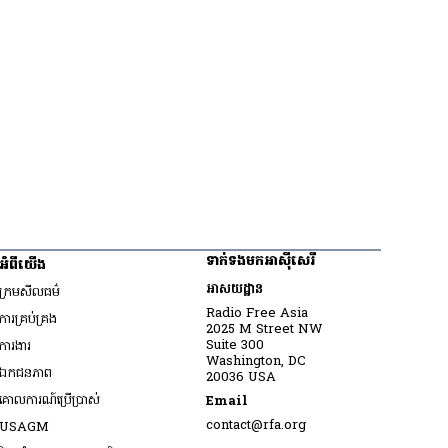
ទាក់ទងមកអាស៊ីសេរី
អំពីយើង
អាសយដ្ឋាន
ក្រមសីលធម៌
Radio Free Asia
ការគ្រប់គ្រង
2025 M Street NW
Opens in new window
Suite 300
ការងារ
Washington, DC
ឯកជនភាព
20036 USA
គោលការណ៍ប្រើប្រាស់
Email
Opens in new window
contact@rfa.org
USAGM
Opens in new window