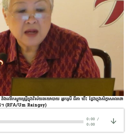
ិង​លើក​ស្ទួយ​ស្ត្រី​ក្នុង​វិស័យ​នយោបាយ អ្នកស្រី ធីតា ឃឹះ ថ្លែង​ក្នុង​សិក្ខាសាលា​នា​
០១៥។
(RFA/Um Raingsy)
0:00
/
0:00