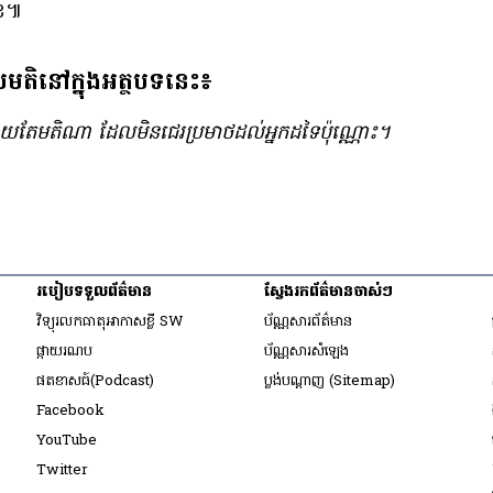
ុខ៕
លមតិនៅក្នុងអត្ថបទនេះ៖
​នឹង​ផ្សាយ​តែ​មតិ​ណា ដែល​មិន​ជេរ​ប្រមាថ​ដល់​អ្នក​ដទៃ​ប៉ុណ្ណោះ។
របៀប​ទទួល​ព័ត៌មាន​
ស្វែងរកព័ត៌មានចាស់ៗ
ow
វិទ្យុ​រលក​ធាតុអាកាស​ខ្លី SW
ប័ណ្ណសារ​ព័ត៌មាន​
​ផ្កាយ​រណប
ប័ណ្ណសារ​សំឡេង
ow
​ផតខាសធ៍(Podcast)
ប្លង់បណ្តាញ (Sitemap)
ow
Opens in new window
Facebook
Opens in new window
YouTube
Opens in new window
Twitter
ow
Opens in new window