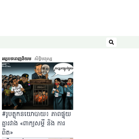
ស្វែងរក
អត្ថបទពេញនិយម
សិទ្ធិ​មនុស្ស
#រូបត្លុកនយោបាយ៖ ភាពផ្ទុយ
គ្នារវាង «ពាក្យសម្ដី និង ការ
ពិត»