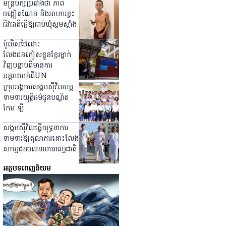
មន្ត្រីបក្សប្រឆាំងថា ភាព
ចង្អៀតណែន និងអាហារខ្វះ
ជីវជាតិធ្វើឱ្យជាប់ឃុំស្គមស្គាំង
ប៉ូលិសថៃដោះ
លែងជនភៀសខ្លួនខ្មែរម្នាក់
វិញបន្ទាប់ពីមានការ
អន្តរាគមន៍ពីUN
ក្រុមអង្គការសង្គមស៊ីវិលបន្ត
ទាមទារយុត្តិធម៌ជូនបណ្ឌិត
កែម ឡី
សង្គមស៊ីវិលធ្វើយុទ្ធនាការ
ទាមទារឱ្យតុលាការដោះលែង
សកម្មជនចលនាមាតាធម្មជាតិ
អត្ថបទពេញនិយម