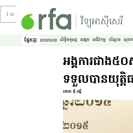
រំលងទៅមាតិកាចម្បង
ផ្នែក
សិទ្ធិ​មនុស្ស
សង្គម
អាជីវកម្ម
បរិស្ថាន
សុខភ
នយោបាយ
ផ្នែក
អង្គការ​ជាង​៥០​ស្ថ
ទទួល​បាន​យុត្តិធម៌​
ដោយ អ៊ុំ រង្សី