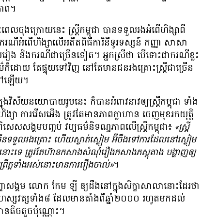
រភាព។
ៈពេល​ចុង​ក្រោយ​នេះ ស្ត្រី​កម្ពុជា បាន​ទទួល​រង​អំពើ​ហិង្សា​ពី​
រណី​អំពើ​ហិង្សា​លើ​អតីត​ពិធី​ការិនី​ទូរទស្សន៍ កញ្ញា សាសា
ាយរៀង និង​ករណី​ជា​ច្រើន​ទៀត។ អ្នកស្រី​ថា បើ​ទោះ​ជា​ករណី​ខ្លះ
ម៌​ក៏ដោយ តែ​ផ្ទុយ​ទៅ​វិញ នៅ​តែ​មាន​ជន​រង​គ្រោះ​ស្ត្រី​ជា​ច្រើន​
​នៅ​ឡើយ។
ក្នុង​វិស័យ​នយោបាយ​រូប​នេះ ក៏​បាន​អំពាវនាវ​ឲ្យ​ស្ត្រី​កម្ពុជា ទាំង​
ិង្សា ការ​រើសអើង ត្រូវ​តែ​មាន​ភាព​ក្លាហាន ចេញមុខ​រក​យុត្តិ
ិសេស​សង្គម​បញ្ចប់ វប្បធម៌​និទណ្ទភាព​លើ​ស្ត្រី​កម្ពុជា៖
«ស្ត្រី​
ន​ទទួល​រង​គ្រោះ ហើយ​ស្ងាត់ស្ងៀម អ៊ីចឹង​ទៅ​ការ​ដែល​នៅ​ស្ងៀម
ា​នោះ​ទេ ត្រូវ​តែ​ហ៊ាន​កសាង​សំណុំរឿង​កសាង​ភស្តុតាង បង្ហាញ​ឲ្យ​
ឹត្ត​ទាំង​អស់​នោះ​មាន​ការ​រឿង​ចាល់»
។
​បញ្ហា​សង្គម លោក កែម ឡី ឲ្យ​ដឹង​នៅ​ក្នុង​សិក្ខាសាលា​នោះ​ដែរ​ថា
សវត្ស​ទាំង​៨ ដែល​មាន​តាំង​ពី​ឆ្នាំ​២០០០ រហូត​មក​ដល់​
ាន​តិចតួច​ប៉ុណ្ណោះ។