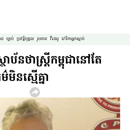
ាព
ច្បាប់
ប្រវត្តិបុគ្គល
រូបភាព
វីដេអូ
វេទិកា​អ្នក​ស្ដាប់
ាប័ន​ថា​ស្ត្រី​កម្ពុជា​នៅ​តែ​
មិន​ស្មើ​​គ្នា