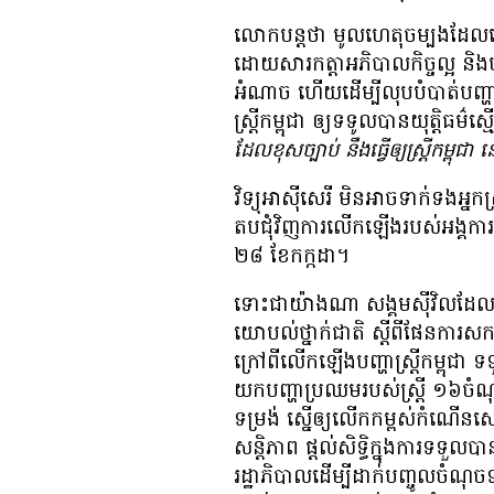
លោក​បន្ត​ថា មូលហេតុ​ចម្បង​ដែល​ធ្វើ​ឲ្
ដោយសារ​កត្តា​អភិបាលកិច្ច​ល្អ និង​បក្ស
អំណាច ហើយ​ដើម្បី​លុប​បំបាត់​បញ្ហា​
ស្ត្រី​កម្ពុជា ឲ្យ​ទ​ទូល​បាន​យុត្តិធម៌​ស្មើ​
ដែល​ខុស​ច្បាប់ នឹង​ធ្វើ​ឲ្យ​ស្ត្រី​កម្ពុជ
​វិទ្យុ​អាស៊ីសេរី មិន​អាច​ទាក់ទង​អ្នកស្រី
តប​ជុំវិញ​ការ​លើក​ឡើង​របស់​អង្គការ​
២៨ ខែ​កក្កដា។
ទោះ​ជា​យ៉ាង​ណា សង្គម​ស៊ីវិល​ដែល​ធ្វ
យោបល់​ថ្នាក់​ជាតិ ស្ដីពី​ផែនការ​ស
ក្រៅ​ពី​លើក​ឡើង​បញ្ហា​ស្ត្រី​កម្ពុជា ទ
យក​បញ្ហា​ប្រឈម​របស់​ស្ត្រី ១៦​ចំណុច​
ទម្រង់ ស្នើ​ឲ្យ​លើក​កម្ពស់​កំណើន​
សន្តិភាព ផ្ដល់​សិទ្ធិ​ក្នុង​ការ​ទទួល​
រដ្ឋាភិបាល​ដើម្បី​ដាក់​បញ្ចូល​ចំណុ