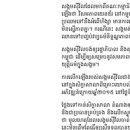
សង្គម​ស៊ីវិល​ដែល​មក​ពី​គណៈកម្មាធិ
ឡើង​ថា វិសមភាព​យេនឌ័រ នៅ​កម្ពុជា ន
ប្រឈម​ទៅ​នឹង​អំពើ​ហិង្សា មាន​ការ​រើ
មិន​ស្នើ​ភាព​គ្នា។ ករណី​នេះ សង្គម​ស៊ីវិល​
ឈាន​ទៅ​បញ្ចប់​វប្បធម៌​និទ្ទណ្ឌភាព​ច
សង្គម​ស៊ីវិល​ចង់​ឲ្យ​រដ្ឋាភិបាល និង​ស្
កម្ពុជា ដើម្បី​ឲ្យ​សម្រេច​នូវ​សមភាព
យុត្តិធម៌​ក្នុង​សង្គម។
​ការ​លើក​ឡើង​របស់​សង្គម​ស៊ីវិល​ជាង ៥
នៅ​ក្នុង​សិក្ខាសាលា​ពិគ្រោះ​យោបល់​
អភិវឌ្ឍន៍​ក្រោយ​ឆ្នាំ​២០១៥ នៅ​ថ្ងៃ
ថ្លែង​ទៅ​កាន់​សិក្ខាសាលា តំណាង​ឲ
និង​ជា​ប្រធាន​គ្រប់គ្រង និង​លើក​ស្
ថា មូលហេតុ​ដែល​សង្គម​ស៊ីវិល​ចាត់​ទុ
នេះ​មិន​ត្រឹមតែ​ធ្វើ​ឲ្យ​ស្ត្រី​ទទួល​បាន