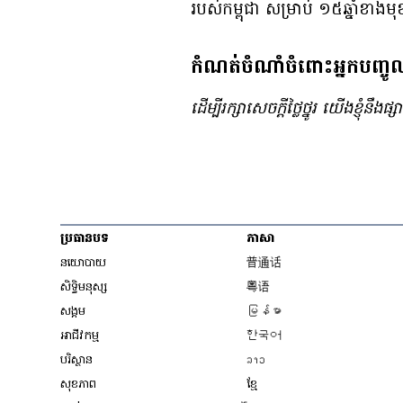
របស់​កម្ពុជា សម្រាប់ ១៥​ឆ្នាំ​ខាង​ម
កំណត់ចំណាំចំពោះអ្នកបញ្ចូ
ដើម្បី​រក្សា​សេចក្ដី​ថ្លៃថ្នូរ យើង​ខ្ញុំ
ប្រធានបទ
ភាសា
Opens in new wind
នយោបាយ
普通话
Opens in new window
សិទ្ធិ​មនុស្ស
粤语
Opens in new wind
សង្គម
မြန်မာ
Opens in new wind
អាជីវកម្ម
한국어
Opens in new window
បរិស្ថាន
ລາວ
Opens in new window
សុខភាព
ខ្មែ
Opens in new wind