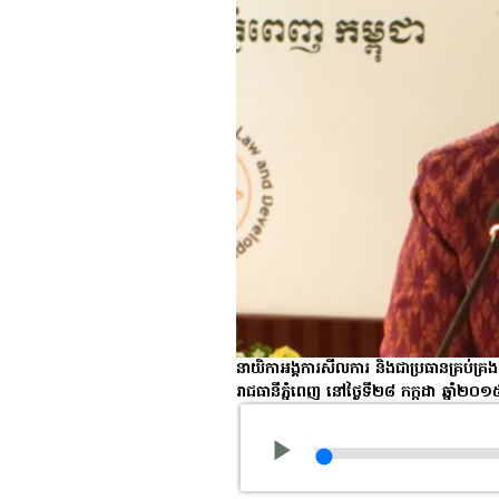
នាយិកា​អង្គការ​សីលការ និង​ជា​ប្រធាន​គ្រប់គ្រង ន
រាជធានី​ភ្នំពេញ នៅ​ថ្ងៃ​ទី​២៨ កក្កដា ឆ្នាំ​២