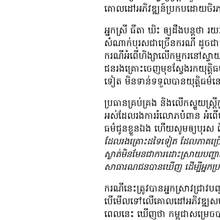
គោលដៅ​អភិវឌ្ឍន៍​ប្រកប​ដោយ​ចិ
អ្នកស្រី ធីតា ឃិះ ឲ្យ​ដឹង​បន្ត​ថា រយ
សំណាក់​បុរស​ជា​ច្រើន​ករណី ដូចជា​ក
ករណី​អំពើ​ហិង្សា​លើ​កម្មករ​នៅ​ស្វ
ជន​រង​គ្រោះ​ចេញ​មុខ​ស្វែង​រក​យុត្តិធ
ទៀត មិន​ទាន់​ទទួល​បាន​យុត្តិធម៌
ប្រធាន​គ្រប់គ្រង និង​លើក​ស្ទួយ​ស្ត្រី​
អស់​ដែល​រង​ការ​រំលោភ​បំពាន អំពើ​ហ
ធម៌​ជូន​ខ្លួន​ឯង ហើយ​សូម​ឲ្យ​បុរស ព
ដែល​រង​គ្រោះ​ដទៃ​ទៀត ដែល​ភាគ​ច្រើ
ស្ងាត់​មិន​មែន​ជា​ការ​ដោះស្រាយ​បញ្ហ
សាធារណជន​បាន​ឃើញ ដើម្បី​អ្នក​ប្រព្រ
ករណី​នេះ​ត្រូវ​បាន​អ្នក​ស្រាវជ្រាវ
បើ​មើល​ទៅ​លើ​គោលដៅ​អភិវឌ្ឍ​សហស្
ពេល​នេះ ឃើញ​ថា កម្ពុជា​សម្រេច​ប