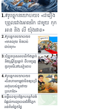
1
.
#រូបត្លុកនយោបាយ៖ «ជារឿង
បុគ្គលរវាងអាមេរិក ជាមួយ កុក
អាន និង លី យ៉ុងផាត»
2
.
#រូបត្លុកនយោបាយ៖
«មានលុយ មិនបាច់
ជាប់គុក»
3
.
ឃុំ​ខ្លួន​បុរស​អាមេរិកាំង​ម្នាក់
និង​ស្ត្រី​ខ្មែរ​ម្នាក់ ពី​បទ​ជួញ​
ដូរ​កុមារី​នៅ​សៀមរាប
4
.
#រូបត្លុកនយោបាយ៖
«ចិនហាមកម្ពុជាមិនឲ្យប្រើ
អាវុធរបស់ខ្លួនវាយ
ប្រហាថៃ»
5
.
មន្ទីរពេទ្យ​បង្អែក​ខេត្ត​កំពង់
ធំ​ផ្ដល់​ការ​ព្យាបាល​ជំងឺ​ភ្នែក​
អត់​គិត​ថ្លៃ​៥​ថ្ងៃ