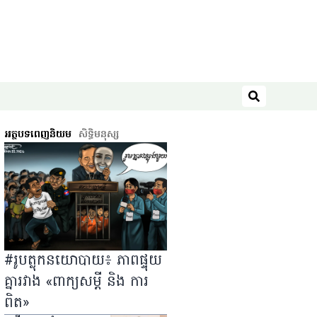
ស្វែងរក
អត្ថបទពេញនិយម
សិទ្ធិ​មនុស្ស
#រូបត្លុកនយោបាយ៖ ភាពផ្ទុយ
គ្នារវាង «ពាក្យសម្ដី និង ការ
ពិត»