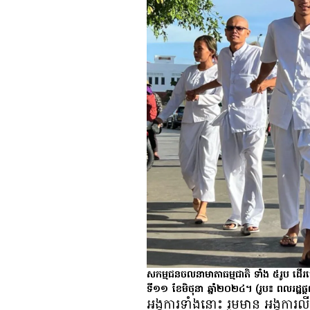
សកម្មជន​ចលនា​មាតា​ធម្មជាតិ ទាំង ៥រូប ដើរចេ
ទី១១ ខែមិថុនា ឆ្នាំ២០២៤។
(រូប៖ ពលរដ្ឋផ្ដ
អង្គការ​ទាំង​នោះ រួម​មាន អង្គការ​