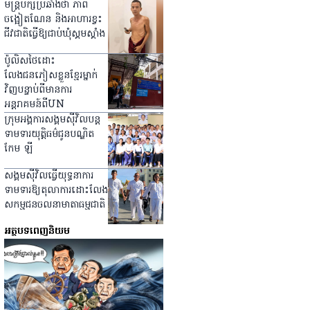
មន្ត្រីបក្សប្រឆាំងថា ភាព
ចង្អៀតណែន និងអាហារខ្វះ
ជីវជាតិធ្វើឱ្យជាប់ឃុំស្គមស្គាំង
ប៉ូលិសថៃដោះ
លែងជនភៀសខ្លួនខ្មែរម្នាក់
វិញបន្ទាប់ពីមានការ
អន្តរាគមន៍ពីUN
ក្រុមអង្គការសង្គមស៊ីវិលបន្ត
ទាមទារយុត្តិធម៌ជូនបណ្ឌិត
កែម ឡី
សង្គមស៊ីវិលធ្វើយុទ្ធនាការ
ទាមទារឱ្យតុលាការដោះលែង
សកម្មជនចលនាមាតាធម្មជាតិ
អត្ថបទពេញនិយម