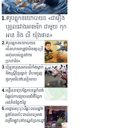
1
.
#រូបត្លុកនយោបាយ៖ «ជារឿង
បុគ្គលរវាងអាមេរិក ជាមួយ កុក
អាន និង លី យ៉ុងផាត»
2
.
#រូបត្លុកនយោបាយ៖
«ចិនហាមកម្ពុជាមិនឲ្យប្រើ
អាវុធរបស់ខ្លួនវាយ
ប្រហាថៃ»
3
.
ឃុំ​ខ្លួន​បុរស​អាមេរិកាំង​ម្នាក់
និង​ស្ត្រី​ខ្មែរ​ម្នាក់ ពី​បទ​ជួញ​
ដូរ​កុមារី​នៅ​សៀមរាប
4
.
មន្ទីរពេទ្យ​បង្អែក​ខេត្ត​កំពង់
ធំ​ផ្ដល់​ការ​ព្យាបាល​ជំងឺ​ភ្នែក​
អត់​គិត​ថ្លៃ​៥​ថ្ងៃ
5
.
អាជ្ញាធរ​ចុះ​រុះរើ​ផ្ទះ​ពលរដ្ឋ​២​
ខ្នង​ដែល​ប៉ះពាល់​គម្រោង​
ពង្រីក​ផ្លូវ​នៅ​ខណ្ឌ​ព្រែកព្នៅ