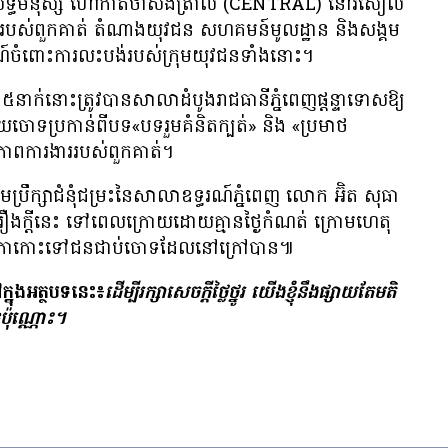
ង​សិទ្ធិមនុស្ស ហៅ​កាត់​ថា​សង់​ត្រាល់ (CENTRAL) នៅ​រសៀល​
គ្រួសារ​របស់​ពួកគាត់ តំណាង​យុវជន សហគមន៍​មូលដ្ឋាន​ និង​សង្គម​
មណ៍​ចំពោះ​ការ​លះបង់​របស់​ក្រុម​យុវជន​ទាំង​នោះ។
នាក់​នោះ​ត្រូវ​បាន​សាលាដំបូង​រាជធានី​ភ្នំពេញ​ផ្ដន្ទាទោស​ឱ្យ​
​ចោទ​ប្រកាន់​ពី​បទ​«បទ​រួម​គំនិត​ក្បត់» និង «ប្រមាថ​
មភាព​ការងារ​របស់​ពួកគាត់។
ក្រុមប្រឹក្សា​ជំនុំជម្រះ​នៃ​សាលាឧទ្ធរណ៍​ភ្នំពេញ លោក អ៊ិត សុធា
ងក្ដី​នេះ​ ទៅ​ពេល​ក្រោយ​ដោយ​គ្មាន​ថ្ងៃ​កំណត់ ​ក្រោម​ហេតុ​
ីកា​កោះ​ទៅ​ជន​ជាប់ចោទ​ដែល​នៅ​ក្រៅ​បាន៕
ក្នុង​អត្ថបទ​នេះ៖
ដើម្បី​រក្សា​សេចក្ដី​ថ្លៃថ្នូរ យើង​ខ្ញុំ​នឹង​ផ្សាយ​តែ​មតិ​
​ប៉ុណ្ណោះ។