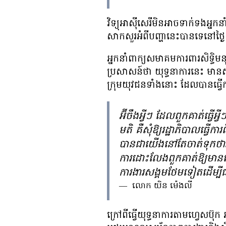
វិទ្យុ​អាស៊ី​សេរី​មិន​អាច​ទាក់​ទង​អ
សាកសួរ​អំពី​បញ្ហា​នេះ​បាន​ទេ​​នៅ​ថ្ង
អ្នក​នាំ​ពាក្យ​សមាគម​ការពារ​សិទ
ប្រសាសន៍​ថា យុទ្ធនាការ​នេះ មាន​សា
ក្រុម​យុវជន​ទាំង​នោះ ​ដែល​បាន​ធ្វើ
អ៊ីចឹង​អ្វីៗ ដែល​ពួកគាត់​ធ្វើ​អ
មតិ គឺ​សុំ​ឱ្យ​រដ្ឋាភិបាល​ធ្វើ​ក
បាន​ជា​យើង​នៅ​តែ​ចាត់​ទុក​​ថា​
ការ​ដោះលែង​ពួកគាត់​ឱ្យ​មាន​សេរ
ការងារ​សង្គម​ថែម​ទៀត​ដើម្បី​
—
លោក យិន ម៉េងលី
ក្រៅ​ពី​ធ្វើ​យុទ្ធនាការ​តាម​ហ្វេសប៊ុក 