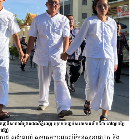
ញ​ពី​សាលាដំបូង​រាជធានី​ភ្នំពេញ ក្រោយ​បញ្ចប់សវនាការ​លើក​ទី៣ នៅ​ល្ងាច​ថ្ងៃ​
ល់ឱ្យ)
លីកាដូ សង់ត្រាល់ សមាគម​ការពារ​សិទ្ធិ​មនុស្ស​អាដហុក​ និង​