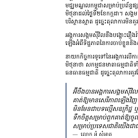
មជ្ឈមណ្ឌល​កម្ពុជា​សម្រាប់​ប្រព័ន្ធ​ផ្ស
មិថុនា​ដល់​ថ្ងៃ​ទី​២​ខែ​កក្កដា។ សង្គម
បរិស្ថាន​ស្អាត​ ដូច្នេះ​តុលាការ​មិន​
អង្គការ​សង្គម​ស៊ីវិល​នឹង​បង្ហោះ​រឿង​រ
ឡើង​អំពី​ទិដ្ឋភាព​នៃ​ការ​ចាប់​ខ្លួន
នាយក​កិច្ចការ​ទូទៅ​នៃ​អង្គការ​លីកាដូ
មិថុនា​ថា សកម្មជន​មាតា​ធម្មជាតិ​ទាំ
ធនធាន​ធម្មជាតិ ដូច្នេះ​តុលាការ​គួរត
អ៊ីចឹង​បាន​អង្គការ​សង្គម​ស៊ីវិ
គាត់​ឱ្យ​មាន​សេរីភាព​ឡើង​វិញ​។
មិន​មែន​ជា​បទ​ល្មើស​ឧក្រិដ្ឋ​ 
ទឹក​ចិត្ត​សម្រាប់​ពួកគាត់​​ឱ្យ​ច
សម្រាប់​​ប្រទេស​ជាតិ​យើង​ជា​ផ
—
លោក អំ សំអាត