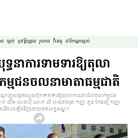
ាព
ច្បាប់
ប្រវត្តិបុគ្គល
រូបភាព
វីដេអូ
វេទិកា​អ្នក​ស្ដាប់
យុទ្ធនាការទាមទារឱ្យតុលា
្មជនចលនាមាតាធម្មជាតិ
តាមបណ្ដាញសង្គមហ្វេសប៊ុកទាមទារឱ្យតុលាការដោះលែងសកម្មជន
យីម លាងហ៊ី លោក លី ចាន់ដារ៉ាវុត កញ្ញា ភួន កែវរស្មី កញ្ញា
មានសេរីភាពឡើងវិញដោយឥតលក្ខខណ្ឌ។