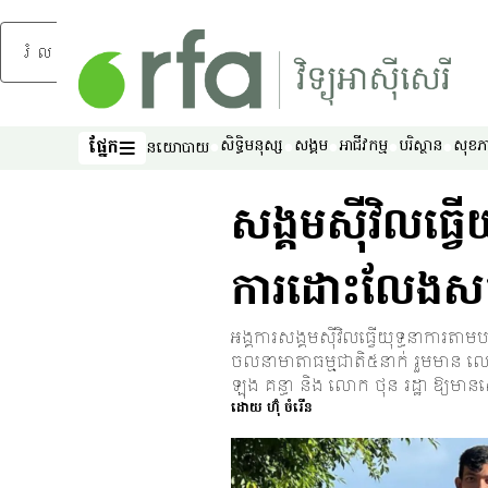
រំលងទៅមាតិកាចម្បង
ផ្នែក
សិទ្ធិ​មនុស្ស
សង្គម
អាជីវកម្ម
បរិស្ថាន
សុខភ
នយោបាយ
ផ្នែក
សង្គមស៊ីវិលធ្វើ
ការដោះលែងសកម
អង្គការសង្គមស៊ីវិលធ្វើយុទ្ធនាការ
ចលនាមាតាធម្មជាតិ៥នាក់ រួមមាន លោក 
ឡុង គន្ធា និង លោក ថុន រដ្ឋា ឱ្យ
ដោយ
ហ៊ុំ ចំរើន