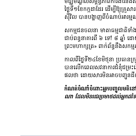
មជ្ឈមណ្ឌល​សម្ព័ន្ធភាព​ការងារ​និ
ថ្ងៃ​ទី​១​ខែ​កក្កដា​ដែរ ដើម្បី​ឱ្យ​
ស៊ីវិល​ បាន​បង្ហាញ​ពី​ចំណាប់​អារម្
សកម្មជនចលនា មាតា​ធម្ម​ជាតិ​ទាំង​៥​
ជាប់​ពន្ធនាគារ​ពី ៦ ទៅ ៨ ឆ្នាំ​ ដោយ
ព្រះមហាក្សត្រ» ពាក់ព័ន្ធ​នឹង​សកម្
កាល​ពី​ថ្ងៃ​ទី​២៤​ខែ​មិថុនា ប្រធាន​
បាន​លើក​ពេល​សវនាការ​ជំនុំ​ជម្រះរឿ
ផល​ថា ដោយសារ​មិន​អាច​បញ្ជូន​ដ
កំណត់​ចំណាំ​ចំពោះ​អ្នក​បញ្ចូល​មតិ​នៅ​
ណា ដែល​មិន​ជេរ​ប្រមាថ​ដល់​អ្នក​ដទៃ