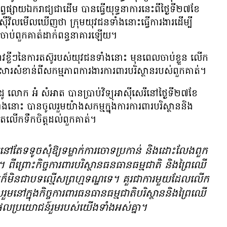
ព្វផ្សាយ​ឯករាជ្យ​ជា​ដើម​ បាន​ធ្វើ​យុទ្ធនាការ​នេះ​ពី​ថ្ងៃ​ទី​២៧​ខែ​
​ស៊ីវិល​មើល​ឃើញ​ថា ​ក្រុម​យុវជន​ទាំង​នោះ​ធ្វើ​ការងារ​ដើម្បី​
គួរ​ចាប់​ពួកគាត់​ដាក់​ពន្ធនាគារ​ឡើយ​។
៉ាវ​ខ្លីៗ​នៃ​ការ​តស៊ូ​របស់​យុវជន​ទាំង​នោះ​ មុន​ពេល​ចាប់ខ្លួន ​លើក
​និង​សារសំខាន់​ពី​សកម្មភាព​ការងារ​ការពារ​បរិស្ថាន​របស់​ពួកគាត់។
 លោក​ អំ សំអាត បាន​ប្រាប់​វិទ្យុ​អាស៊ី​សេរី​នៅ​ថ្ងៃ​ទី​២៧​ខែ​
ង​នោះ បាន​ចូល​រួម​យ៉ាង​សកម្ម​ក្នុង​ការ​ការពារ​បរិស្ថាន​និង​
ែ​លើក​ទឹក​ចិត្ត​ដល់​ពួកគាត់​។
ល​នៅ​តែ​ទទូច​សុំ​ឱ្យ​ទម្លាក់​ការ​ចោទ​ប្រកាន់​ និង​ដោះលែង​ពួក
 ពី​ព្រោះ​កិច្ចការពារ​បរិស្ថាន​ធនធាន​ធម្មជាតិ​ និង​ព្រៃឈើ​
ឬ​ក៏​មិន​ជា​បទល្មើស​ព្រហ្មទណ្ឌ​ទេ​។ គួរ​ជា​ការ​មួយ​ដែល​លើក​
ូល​រួម​នៅ​ក្នុង​កិច្ច​ការពារ​ធនធាន​ធម្មជាតិ​បរិស្ថាន​និង​ព្រៃឈើ​
ល​ប្រយោជន៍​រួម​​របស់​យើង​ទាំង​អស់​គ្នា​។