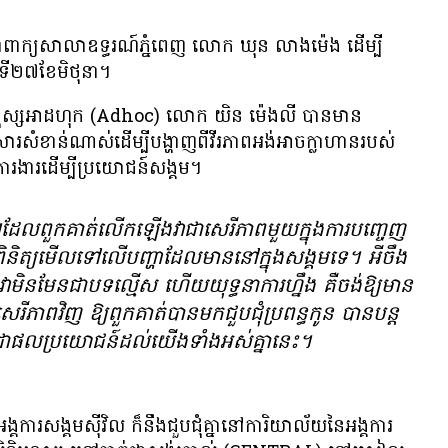
្នក​នាំ​ពាក្យ​សាលាឧទ្ធរណ៍​ភ្នំពេញ​ លោក ឃុន លាងម៉េង ដើម្បី​
ៃ​ទី​២៧​ខែ​មិថុនា។
្ធិមនុស្ស​អាដហុក (Adhoc) លោក យិន ម៉េងលី បាន​មាន​
រសំខាន់​ណាស់​ដើម្បី​បង្ហាញ​ពី​វីរភាព​អង់អាច​ក្លាហាន​របស់​
​ការងារ​ដើម្បី​ប្រយោជន៍​សង្គម។
្វីៗ​ដែល​ពួកគាត់​លើក​ឡើង​វា​ជា​សេរីភាព​មួយ​ក្នុង​ការ​បញ្ចេញ​
ារ​ពិនិត្យ​មើល​ទៅ​លើ​បញ្ហា​ដែល​មាន​នៅ​ក្នុង​សង្គម​ទេ​។​ អីចឹង​
វា​មិន​មែន​ជា​បទ​ល្មើស​ ហើយ​យុទ្ធនាការ​ហ្នឹង គឺ​ចង់​ឱ្យ​​មាន​
ីភាព​វិញ​ ឱ្យ​ពួកគាត់​បាន​មក​ជួប​ជុំ​ប្រពន្ធ​កូន​ បាន​បន្ត​
ជា​ផល​ប្រយោជន៍​ដល់​យើង​ទាំង​អស់​គ្នា​នេះ​។
អង្គការ​សង្គម​ស៊ីវិល ក៏​នឹង​ជួប​ជុំ​គ្នា​នៅ​ការិយាល័យ​នៃ​អង្គការ