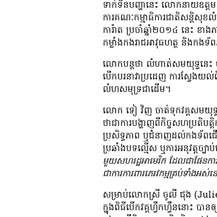
ទាក់ទិន​បញ្ហា​នេះ លោក​នាយឧត្ដមន
ការ​គណៈកម្មាធិការ​ជាតិ​​សន្តិសុខ​ល
ការ៉ាត ប្រចាំ​ឆ្នាំ​២០១៤ នេះ ខាង​
កម្លាំង​កងរាជអាវុធហត្ថ និង​កង​ទ
លោក​បន្ត​ថា លំហាត់​សមយុទ្ធ​នេះ បាន
បើកបរ​នាវា​ប្រដេញ​ ការ​ស្វែង​យល់​ពី
លំហ​សមុទ្រ​ជាដើម។
លោក ទៀ វិញ ចាត់​ទុក​វគ្គ​សមយុទ្ធ​រ
ថា​ជា​ការ​បង្ហាញ​​​ពី​កិច្ច​សហប្រតិបត្ត
ប្រសិទ្ធភាព ឬ​ជំនាញ​ដល់​កង​ទ័ព​ជើង​​ទ
ប្រឆាំង​បទល្មើស ឬ​ការ​អនុវត្ត​ច្បាប់
មួយ​សហរដ្ឋអាមេរិក ដែល​ជា​ផែនការ​
ជា​ការ​ការពារ​ភេរវកម្ម​គ្រប់​ទាំង​អស់
​​សម្រាប់​លោកស្រី ចូលី ជុង (Julie 
ក្នុង​ពិធី​បើក​វគ្គ​ហ្វឹកហ្វឺន​នោះ ​ប