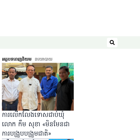
ស្វែងរក
អត្ថបទពេញនិយម
នយោបាយ
ការលើកលែងទោសជាប់ឃុំ
លោក កឹម សុខា «មិនមែនជា
ការបង្រួបបង្រួមជាតិ»