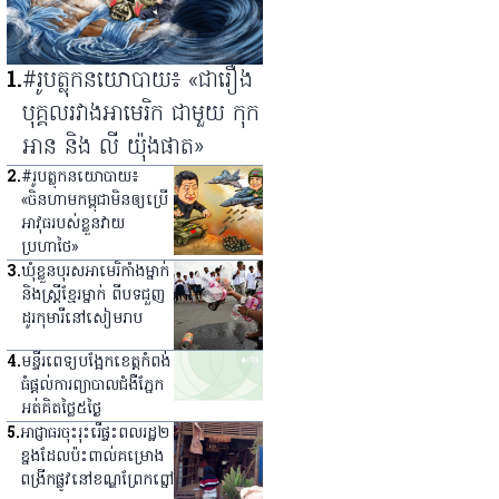
1
.
#រូបត្លុកនយោបាយ៖ «ជារឿង
បុគ្គលរវាងអាមេរិក ជាមួយ កុក
អាន និង លី យ៉ុងផាត»
2
.
#រូបត្លុកនយោបាយ៖
«ចិនហាមកម្ពុជាមិនឲ្យប្រើ
អាវុធរបស់ខ្លួនវាយ
ប្រហាថៃ»
3
.
ឃុំ​ខ្លួន​បុរស​អាមេរិកាំង​ម្នាក់
និង​ស្ត្រី​ខ្មែរ​ម្នាក់ ពី​បទ​ជួញ​
ដូរ​កុមារី​នៅ​សៀមរាប
4
.
មន្ទីរពេទ្យ​បង្អែក​ខេត្ត​កំពង់
ធំ​ផ្ដល់​ការ​ព្យាបាល​ជំងឺ​ភ្នែក​
អត់​គិត​ថ្លៃ​៥​ថ្ងៃ
5
.
អាជ្ញាធរ​ចុះ​រុះរើ​ផ្ទះ​ពលរដ្ឋ​២​
ខ្នង​ដែល​ប៉ះពាល់​គម្រោង​
ពង្រីក​ផ្លូវ​នៅ​ខណ្ឌ​ព្រែកព្នៅ