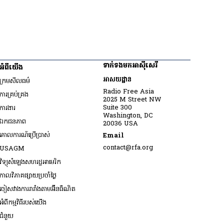
ទាក់ទងមកអាស៊ីសេរី
អំពីយើង
អាសយដ្ឋាន
ក្រមសីលធម៌
Radio Free Asia
ការគ្រប់គ្រង
2025 M Street NW
Opens in new window
Suite 300
ការងារ
Washington, DC
ឯកជនភាព
20036 USA
គោលការណ៍ប្រើប្រាស់
Email
Opens in new window
contact@rfa.org
USAGM
Opens in new window
វិទ្យុសំឡេងសហរដ្ឋអាមេរិក
កាលវិភាគផ្សាយប្រចាំថ្ងៃ
ចៀសវាង​ការរារាំង​តាម​អ៊ីនធឺណិត
អំពីកម្មវិធីរបស់យើង
ជំនួយ