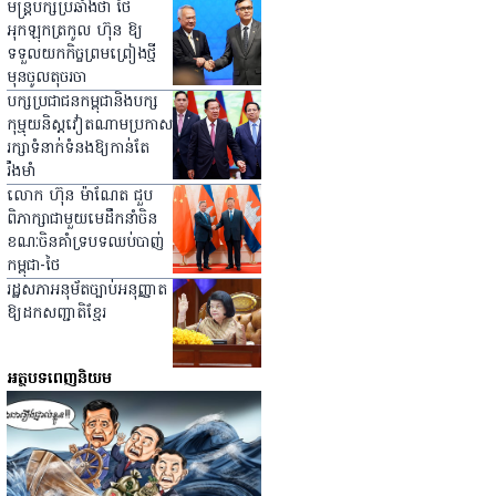
មន្ត្រីបក្សប្រឆាំងថា ថៃ
អុកឡុកត្រកូល ហ៊ុន ឱ្យ
ទទួលយកកិច្ចព្រមព្រៀងថ្មី
មុនចូលតុចរចា
បក្សប្រជាជនកម្ពុជានិងបក្ស
កុម្មុយនិស្ដវៀតណាមប្រកាស
រក្សាទំនាក់ទំនងឱ្យកាន់តែ
រឹងមាំ
លោក ហ៊ុន ម៉ាណែត ជួប
ពិភាក្សាជាមួយមេដឹកនាំចិន
ខណៈចិនគាំទ្របទឈប់បាញ់
កម្ពុជា-ថៃ
រដ្ឋសភាអនុម័តច្បាប់អនុញ្ញាត
ឱ្យដកសញ្ជាតិខ្មែរ
អត្ថបទពេញនិយម