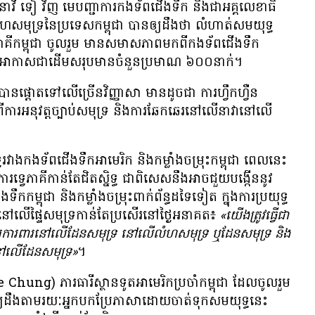
ាវី ទៀ វិញ មេបញ្ជាការ​កងទ័ព​ជើង​ទឹក និង​ជា​អគ្គលេខាធិ
ំហ​សមុទ្រ​នៃ​ប្រទេស​កម្ពុជា បាន​ឲ្យ​ដឹង​ថា លំហាត់​សមយុទ្ធ​
ភាគី​កម្ពុជា ចូល​រួម មាន​សមាសភាព​មក​ពី​​កងទ័ព​ជើង​ទឹក
័ព​អាកាស​ជា​ដើម​សរុប​មាន​ចំនួន​ប្រមាណ ៦០០​នាក់។
​ផ្តោត​ទៅ​លើ​ច្រើន​វិញ្ញាសា មាន​ដូចជា ការ​ហ្វឹកហ្វឺន​
​ការ​អនុវត្ត​ច្បាប់​សមុទ្រ និង​ការ​ឆែកឆេរ​នៅ​លើ​នាវា​នៅ​លើ​
វាង​កងទ័ព​ជើង​ទឹក​អាមេរិក និង​កម្លាំង​ចម្រុះ​កម្ពុជា ពេល​នេះ
ិការ​ទ្វេ​ភាគី​កាន់​តែ​ជិតស្និទ្ធ ជាពិសេស​នឹង​អាច​ជួយ​បង្កើន​នូវ​
ឹក​កម្ពុជា និង​កម្លាំង​ចម្រុះ​ពាក់ព័ន្ធ​ដទៃ​ទៀត ក្នុង​ការ​ប្រយុទ្ធ​
​នៅ​លើ​ផ្ទៃ​សមុទ្រ​កាន់​តែ​ប្រសើរ​នៅ​ថ្ងៃ​អនាគត៖
«យើង​ត្រូវ​ធ្វើ​ជា​
ការពារ​នៅ​លើ​ដែន​សមុទ្រ នៅ​លើ​លំហ​សមុទ្រ ឬ​ដែន​សមុទ្រ និង​
​នៅ​លើ​ដែន​សមុទ្រ»
។
Chung) ភារធារី​ស្ថានទូត​អាមេរិក​ប្រចាំ​កម្ពុជា ដែល​​​​ចូល​រួម​
ាន​ឲ្យ​ដឹង​តាម​រយៈ​អ្នក​បក​ប្រែ​ភាសា​ដោយ​ចាត់​ទុក​សម​យុទ្ធ​នេះ