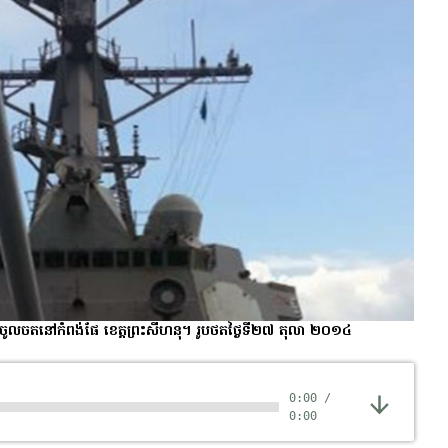
ក ចូល​ចត​នៅ​កំពង់ផែ ខេត្ត​ព្រះសីហនុ។ រូបថត​ថ្ងៃ​ទី​២៧ តុលា ២០១៤
0:00
/
0:00