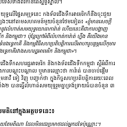
​ប្រទេស​ទាំង​ពីរ​កាន់​តែ​ស្និទ្ធស្នាល។
យុទ្ធ​លើ​ផ្ទៃ​សមុទ្រ​នេះ​ កងទ័ព​ជើង​ទឹក​អាមេរិក​ក៏​នឹង​ចុះ​ជួយ​​
​ផ្សេងៗ​នៅ​តាម​សហគមន៍​​មួយ​ចំនួន​ថែម​ទៀត៖
«ខ្ញុំ​មាន​សេចក្តី​
រ​នូវ​លំហាត់​សមយុទ្ធ​យោធា​ការ៉ាត់ ហើយ​នេះ​គឺ​ជា​ការ​បង្ហាញ​
 និង​កម្ពុជា។ ប៉ុន្តែ​ក្រៅ​អំពី​លំហាត់​ការ៉ាត់ ហ្នឹង គឺ​យើង​មាន​
ទំនង​ទ្វេ​ភាគី និង​កម្មវិធី​សហប្រតិបត្តិការ​លើ​អាហារូបត្ថម្ភ​លើ​កុមារ
​ទ្វេ​ភាគី​រវាង​សហរដ្ឋ​អាមេរិក និង​កម្ពុជា»
។
​ទឹក​សហរដ្ឋអាមេរិក និង​កងទ័ព​ជើង​ទឹក​កម្ពុជា ស្តី​អំពី​ការ​
 និង​ការ​បណ្តុះបណ្តាល ឬ​មាន​ឈ្មោះ​ថា ការ៉ាត់ បាន​ចាប់​ផ្តើម​
ាវី ទៀ វិញ បញ្ជាក់​ថា ក្នុង​កិច្ចសហប្រតិបត្តិការ​រយៈពេល
ាំង​២ បាន​ធ្វើ​លំហាត់​សមយុទ្ធ​រួម​គ្នា​ទ្រង់ទ្រាយ​ធំ​បាន​ចំនួន ៣​
លមតិនៅក្នុងអត្ថបទនេះ៖
​នឹង​ផ្សាយ​តែ​មតិ​ណា ដែល​មិន​ជេរ​ប្រមាថ​ដល់​អ្នក​ដទៃ​ប៉ុណ្ណោះ។