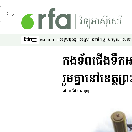
រំលងទៅមាតិកាចម្បង
ផ្នែក
សិទ្ធិ​មនុស្ស
សង្គម
អាជីវកម្ម
បរិស្ថាន
សុខភ
នយោបាយ
ផ្នែក
កងទ័ព​ជើង​ទឹក​អាម
រួម​គ្នា​នៅ​ខេត្ត​
ដោយ ដែន អយុធ្យា