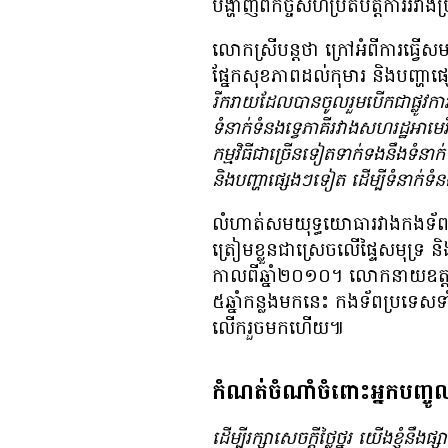
បង្ហាញ​​​​ពី​កិច្ច​សហប្រតិបត្តិការ​រវាង
លោកស្រី​បន្ត​ថា ក្រៅ​អំពី​ការ​ធ្វើ​សម​
ផ្នែក​សុខភាព​ដល់​កុមារ និង​បញ្ហា
រីករាយ​ដែល​បាន​ចូលរួម​បើក​ជា​ផ្លូវកា
ទំនាក់ទំនង​ទ្វេ​ភាគី​រវាង​សហរដ្ឋអាមេរិក
កម្មវិធី​ជា​ច្រើន​ទៀត​ទាក់ទង​នឹង​ទំនាក់​
និង​បញ្ហា​ផ្សេងៗ​ទៀត ដើម្បី​ទំនាក់ទំនង
លំហាត់​សមយុទ្ធ​យោធា​រវាង​កងទ័ព​ជើង
ត្រៀម​ខ្លួន​ជា​​ស្រេច​លើ​ផ្ទៃ​សមុទ្រ
កាល​ពី​ឆ្នាំ​២០១០។ លោក​នាយឧត្ដមន
៥​ឆ្នាំ​កន្លង​មក​នេះ កង​​ទ័ព​ប្រទេស​ទ
លើក​រួច​មក​ហើយ៕
កំណត់ចំណាំចំពោះអ្នកបញ្ចូ
ដើម្បី​រក្សា​សេចក្ដី​ថ្លៃថ្នូរ យើង​ខ្ញុំ