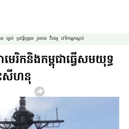
ាព
ច្បាប់
ប្រវត្តិបុគ្គល
រូបភាព
វីដេអូ
វេទិកា​អ្នក​ស្ដាប់
េរិក​និង​កម្ពុជា​ធ្វើ​សមយុទ្ធ​
ព្រះសីហនុ