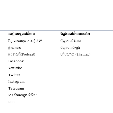
របៀប​ទទួល​ព័ត៌មាន​
ស្វែងរកព័ត៌មានចាស់ៗ
ow
វិទ្យុ​រលក​ធាតុអាកាស​ខ្លី SW
ប័ណ្ណសារ​ព័ត៌មាន​
​ផ្កាយ​រណប
ប័ណ្ណសារ​សំឡេង
ow
​ផតខាសធ៍(Podcast)
ប្លង់បណ្តាញ (Sitemap)
ow
Opens in new window
Facebook
Opens in new window
YouTube
Opens in new window
Twitter
ow
Opens in new window
Instagram
ow
Opens in new window
Telegram
indow
អានព័ត៌មានក្នុង អ៊ីម៉ែល
dow
Opens in new window
RSS