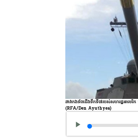
នាវា​កងទ័ព​ជើង​ទឹក​ទី​៧​របស់​សហរដ្ឋ​អាមេរិ
(RFA/Den Ayuthyea)