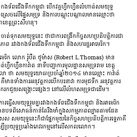
ទ័ព​ជើង​ទឹក​កម្ពុជា បើក​វគ្គ​ហ្វឹកហ្វឺន​លំហាត់​សមយុទ្ធ​
ួន​ជា​ស្រេច​លើ​ផ្ទៃ​សមុទ្រ និង​ការ​បណ្តុះបណ្តាល​មាន​ឈ្មោះ​ថា
នា​ខេត្ត​ព្រះសីហនុ។
ជា ចាត់​ទុក​សមយុទ្ធ​នេះ ថា​ជា​ការ​ពង្រីក​កិច្ច​សហប្រតិបត្តិការ​ជា​
្តភាព រវាង​កងទ័ព​ជើង​ទឹក​កម្ពុជា និង​សហរដ្ឋអាមេរិក។
អាមេរិក លោក រ៉ូបឺត ថូម៉ាស (Robert L.Thomas) មាន​
ាត់​ហ្វឹកហ្វឺន​ការ៉ាត នា​ទី​បញ្ជាការ​មូលដ្ឋាន​សមុទ្រ​រាម ខេត្ត​
​តុលា ថា សមយុទ្ធ​យោធា​ប្រចាំ​ឆ្នាំ​២០១៤ ​មាន​ឈ្មោះ ការ៉ាត់
​មាន​ទាំង​ការ​អនុវត្ត​ការ​បើក​បរ​នាវា ការ​មុជ​ទឹក ​អនុវត្ត​ការ​
​រុករក​ជួយ​សង្គ្រោះ​​ផ្សេងៗ ​នៅ​លើ​លំហ​សមុទ្រ​ជា​ដើម។
្វើ​សមយុទ្ធ​រួម​គ្នា​រវាង​កងទ័ព​ជើង​ទឹក​កម្ពុជា និង​អាមេរិក​
មាន​បទពិសោធន៍​កាន់​តែ​រឹងមាំ​ក្នុង​សកម្មភាព​ល្បាតតាម​​ដែន​
ស សមយុទ្ធ​នេះ​ក៏​ជា​ផ្នែក​មួយ​នៃ​កិច្ច​សហប្រតិបត្តិការ​ទ្វេ​ភាគី​
ម្បី​ប្រយុទ្ធ​ប្រឆាំង​ភេវរកម្ម​នៅ​លើ​សកល​លោក។