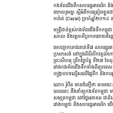
កងទ័ព​ជើង​ទឹក​សហរដ្ឋអាមេរិក និង​កង
យោធា​រួម​គ្នា ស្តី​អំពី​ការ​ត្រៀម​ខ្ល
ការ៉ាត់ (Carat) ប្រចាំ​ឆ្នាំ​​២០១៤ 
មន្ត្រី​ជាន់​ខ្ពស់​កងទ័ព​ជើង​ទឹក​កម្ពុ
សកល និង​ទ្វេ​ភាគី​ប្រកប​ដោយ​និរន
មេបញ្ជាការ​កងនាវា​ទី​៧ សហរដ្ឋ
ប្រសាសន៍​​ នៅ​ក្នុង​ពិធី​​​បើក​វគ្គ​លំហ
ព្រះសីហនុ ព្រឹក​ថ្ងៃ​ច័ន្ទ ទី​២៧ ខែ
រវាង​កងទ័ព​ជើង​ទឹក​ទាំង​ពីរ​ប្រទេស គឺ
បង្ក្រាប​បទល្មើស​លើ​ផ្ទៃទឹក និង​ការ
លោក រ៉ូបឺត មាន​ជំនឿ​ថា តាម​រយៈ​ការ​ធ
ពេល​នេះ នឹង​នាំ​ឲ្យ​កងទ័ព​កម្ពុជា 
សមុទ្រ​កម្ពុជា នៅ​ថ្ងៃ​អនាគត ជា​ពិសេ
រវាង​កម្ពុជា និង​សហរដ្ឋ​អាមេរិក ដើ