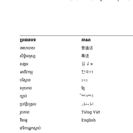
ប្រធានបទ
ភាសា
Opens in new wind
នយោបាយ
普通话
Opens in new window
សិទ្ធិ​មនុស្ស
粤语
Opens in new wind
សង្គម
မြန်မာ
Opens in new wind
អាជីវកម្ម
한국어
Opens in new window
បរិស្ថាន
ລາວ
Opens in new window
សុខភាព
ខ្មែ
Opens in new wind
ច្បាប់
བོད་སྐད།
Opens in new wind
ប្រវត្តិបុគ្គល
ئۇيغۇر
Opens in new w
រូបភាព
Tiếng Việt
Opens in new win
វីដេអូ
English
វេទិកា​អ្នក​ស្ដាប់