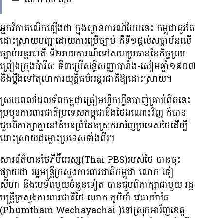
—
លោក គឹម សុខ
អ្នកវិភាគ​លើកឡើង​ថា ក្នុង​ស្ថានការណ៍​បែបនេះ​ កម្ពុជា​គួរតែ​
ដោះស្រាយ​បញ្ហា​ដោយ​ការប្រើច្បាប់​ គឺ​ទី​១​ផ្ដល់​សច្ចាប័ន​លើ​
ច្បាប់​អន្តរជាតិ​ ទី​២​រាយការណ៍​ទៅ​សហប្រធាន​នៃ​កិច្ចព្រម
ព្រៀង​ក្រុង​ប៉ារីស​ ទី៣​ប្រើ​សន្ធិសញ្ញា​បារាំង-សៀម​ឆ្នាំ​១៩០៧​
និង​ប្ដឹង​ទៅ​តុលាការ​យុត្តិធម៌​អន្តរជាតិ​ឱ្យ​ដោះស្រាយ។
ស្របពេល​ដែល​ទ័ពកម្ពុជា​ត្រៀម​ហ្វឹកហ្វឺន​បាញ់គ្រាប់ពិត​នេះ
ប្រមុខ​ការពារជាតិ​ប្រទេស​កម្ពុជា​និង​ថៃ​ឯណោះ​វិញ ​ក៏​បាន​
ជួប​ពិភាក្សា​គ្នា​នៅតំបន់​ព្រំដែន​ស្រុក​អារ័ញ​ប្រទេស​ថៃ​ដើម្បី​
ដោះស្រាយ​ជម្លោះ​ប្រទេស​ទាំងពីរ។
សារព័ត៌មាន​ថៃ​ភីប៊ីអេស្ស(Thai PBS)របស់​ថៃ បាន​ចុះ
ផ្សាយ​ថា រដ្ឋមន្ត្រី​ក្រសួង​ការពារជាតិ​កម្ពុជា​ លោក​ ទៀ
សីហា​ និង​មេទ័ព​មួយ​ចំនួន​ទៀត​ បាន​ជួប​ពិភាក្សា​ជាមួយ​ រដ្ឋ
មន្ត្រី​ក្រសួង​ការពារ​ជាតិ​ថៃ​ លោក ភូមិថាំ​ វេឆាយ៉ាឆៃ
(Phumtham Wechayachai )​នៅ​ស្រុក​អារ័ញ​ខេត្ត​