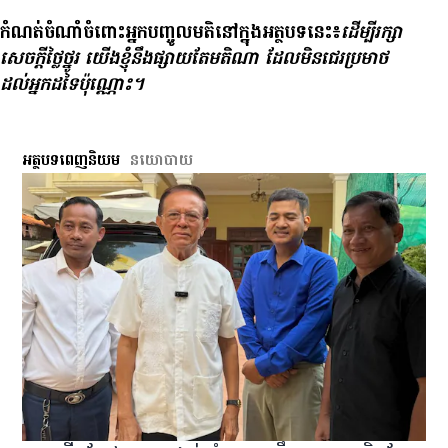
កំណត់​ចំណាំ​ចំពោះ​អ្នក​បញ្ចូល​មតិ​នៅ​ក្នុង​អត្ថបទ​នេះ៖
ដើម្បី​រក្សា​
សេចក្ដី​ថ្លៃថ្នូរ យើង​ខ្ញុំ​នឹង​ផ្សាយ​តែ​មតិ​ណា ដែល​មិន​ជេរ​ប្រមាថ​
ដល់​អ្នក​ដទៃ​ប៉ុណ្ណោះ។
អត្ថបទពេញនិយម
នយោបាយ