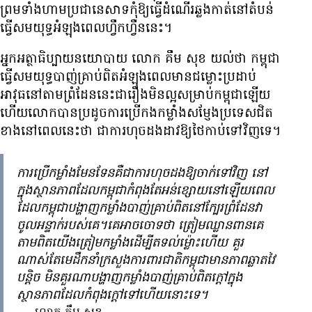
ព្រម​ទាំង​ហាម​ប្រជានេសាទ​កុំ​ឱ្យ​ធ្វើ​ដំណើរ​ឆ្លងកាត់​នៅ​តំបន់​
ធ្វើ​សមយុទ្ធ​អំឡុង​ពេល​ហ្វឹកហ្វឺន​នេះ។
អ្នកអត្ថាធិប្បាយនយោបាយ លោក គឹម សុខ យល់ថា កម្ពុជា​
ធ្វើ​សមយុទ្ធ​បាញ់គ្រាប់​ពិត​អំឡុងពេល​មាន​ជម្លោះ​ប្រដាប់​
អាវុធ​នៅតាម​ព្រំដែន​នេះ​ជា​រឿង​មិន​ល្អ​សម្រាប់​កម្ពុជា​ឡើយ
ហើយ​លោក​បាន​ប្រដូច​ការ​ប្រើ​កងកម្លាំង
សម្ញែង​​ប្រទេស​ជិត​
ខាង​នៅ​ពេលនេះ​ថា ជា​ការ​ហុច​ដង​ដាវ​ឱ្យ​ថៃ​កាប់​ទៅវិញ​ទេ។
ការប្រើកម្លាំងមែនទែនគឺជាការហុចដងឱ្យចាក់ទៅវិញ នៅ
ក្នុងស្ថានភាពដែលកម្ពុជាកំពុងតែអន់ខ្សោយនៅឡើយពេល
ដែលកម្ពុជាបង្ហាញកម្លាំងបាញ់គ្រាប់ពិតនៅក្បែរព្រំដែនវា
ចូលអន្ទាក់របស់គេ។គេអាចចោទថា ត្រៀមឈ្លានពានគេ
តាមពិតយើងត្រៀមកម្លាំងដើម្បីតទល់ម្ល៉ោះហើយ គួរ
ណាស់តែមេដឹកនាំក្រសួងការពារជាតិកម្ពុជាមានភាពឆ្លាតវៃ
បន្តិច មិនគួរណាបង្ហាញកម្លាំងបាញ់គ្រាប់ពិតក្ដៅក្នុង
ស្ថានភាពដែលកំពុងក្ដៅទៅហើយនោះទេ។