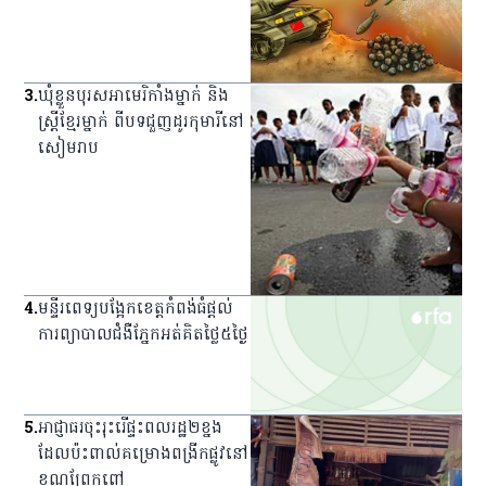
3
.
ឃុំ​ខ្លួន​បុរស​អាមេរិកាំង​ម្នាក់ និង​
ស្ត្រី​ខ្មែរ​ម្នាក់ ពី​បទ​ជួញ​ដូរ​កុមារី​នៅ​
សៀមរាប
4
.
មន្ទីរពេទ្យ​បង្អែក​ខេត្ត​កំពង់ធំ​ផ្ដល់​
ការ​ព្យាបាល​ជំងឺ​ភ្នែក​អត់​គិត​ថ្លៃ​៥​ថ្ងៃ
5
.
អាជ្ញាធរ​ចុះ​រុះរើ​ផ្ទះ​ពលរដ្ឋ​២​ខ្នង​
ដែល​ប៉ះពាល់​គម្រោង​ពង្រីក​ផ្លូវ​នៅ​
ខណ្ឌ​ព្រែកព្នៅ