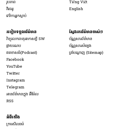
Opens in new window
រូបភាព
Tiếng Việt
Opens in new window
វីដេអូ
English
វេទិកា​អ្នក​ស្ដាប់
របៀប​ទទួល​ព័ត៌មាន​
ស្វែងរកព័ត៌មានចាស់ៗ
វិទ្យុ​រលក​ធាតុអាកាស​ខ្លី SW
ប័ណ្ណសារ​ព័ត៌មាន​
​ផ្កាយ​រណប
ប័ណ្ណសារ​សំឡេង
​ផតខាសធ៍(Podcast)
ប្លង់បណ្តាញ (Sitemap)
Opens in new window
Facebook
Opens in new window
YouTube
Opens in new window
Twitter
Opens in new window
Instagram
Opens in new window
Telegram
អានព័ត៌មានក្នុង អ៊ីម៉ែល
Opens in new window
RSS
អំពីយើង
ក្រមសីលធម៌