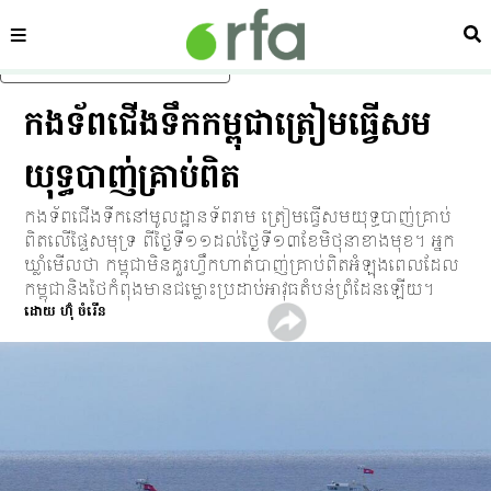
ផ្នែក
ស្វ
រំលងទៅមាតិកាចម្បង
កងទ័ពជើងទឹកកម្ពុជាត្រៀមធ្វើសម
យុទ្ធបាញ់គ្រាប់ពិត
កងទ័ពជើងទឹកនៅមូលដ្ឋានទ័ពរាម ត្រៀមធ្វើសមយុទ្ធបាញ់គ្រាប់
ពិតលើផ្ទៃសមុទ្រ ពីថ្ងៃទី១១ដល់ថ្ងៃទី១៣ខែមិថុនាខាងមុខ។ អ្នក
ឃ្លាំមើលថា កម្ពុជាមិនគួរហ្វឹកហាត់បាញ់គ្រាប់ពិតអំឡុងពេលដែល
កម្ពុជានិងថៃកំពុងមានជម្លោះប្រដាប់អាវុធតំបន់ព្រំដែនឡើយ។
ដោយ
ហ៊ុំ ចំរើន