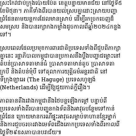
ស្រះកែវ​ជាប់​ក្រុង​ប៉ោយប៉ែត​ ខេត្ត​បន្ទាយ​មានជ័យ​ នៅ​ថ្ងៃ​ទី​៥​
ខែ​មិថុនា។ ភាគីទាំងពីរ​បាន​យល់​ស្រប​គ្នា​ដោះស្រាយ​បញ្ហា​
ព្រំដែន​តាម​យន្តការ​ដែល​មាន​ស្រាប់​ ដើម្បី​រក​ច្រកចេញ​ដ៏​
សមស្រប​ និង​បាន​រក្សា​កងកម្លាំង​ដូច​កាល​ពី​ឆ្នាំ​២០២៤​កន្លង​
ទៅ។
ស្របពេល​ដែល​ប្រមុខ​ការពារជាតិ​ប្រទេស​ទាំងពី​ជួប​ពិភាក្សា​
គ្នា​នេះ រដ្ឋាភិបាល​កម្ពុជា​បាន​ប្រកាស​នឹង​ប្ដឹង​បញ្ហាជម្លោះ​នៅ
តំបន់​ប្រាសាទ​តាមាន់ធំ​ ប្រាសាទ​តាមាន់តូច​ ប្រាសាទតា
ក្របី​ និង​តំបន់មុំបី ទៅ​តុលាការ​យុត្តិធម៌​អន្តរជាតិ នៅ​
ទីក្រុងឡាអេ (The Haguge) ប្រទេសហូឡង់
(Netherlands) ដើម្បី​ឱ្យ​ជួយ​កាត់​ក្ដី​រឿង។
ភាព​តានតឹង​រវាង​កម្ពុជា​នឹង​ថៃ​បន្ត​ឡើង​កម្ដៅ​ បន្ទាប់​ពី​
ប្រទេស​ទាំង​ពីរ​បាន​បញ្ជូន​កងទ័ព​និង​អាវុធប​ន្ថែម​ទៅកាន់​
ព្រំដែន​ ក្រោយ​មាន​ករណី​ផ្ទុះ​អាវុធ​សម្លាប់​ទាហាន​ខ្មែរ​ម្នាក់​
និង​ការ​ជួប​ចរចា​រវាង​មេ​ទ័ពជើងគោក​ប្រទេស​ទាំង​ពីរ​កាល​ពី​
ថ្ងៃ​ទី​២៩​ឧសភា​បាន​បរាជ័យ៕