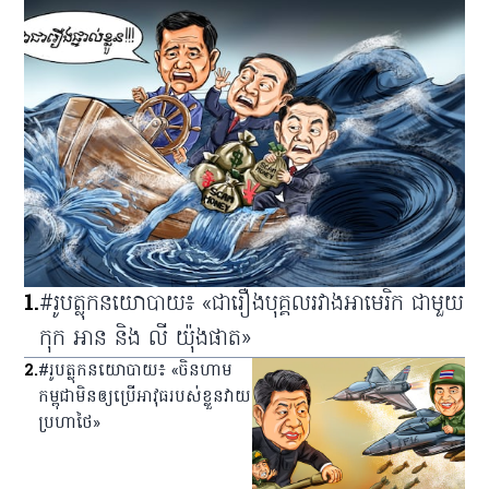
1
.
#រូបត្លុកនយោបាយ៖ «ជារឿងបុគ្គលរវាងអាមេរិក ជាមួយ
កុក អាន និង លី យ៉ុងផាត»
2
.
#រូបត្លុកនយោបាយ៖ «ចិនហាម
កម្ពុជាមិនឲ្យប្រើអាវុធរបស់ខ្លួនវាយ
ប្រហាថៃ»