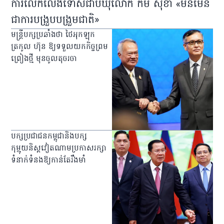
ការលើកលែងទោសជាប់ឃុំលោក កឹម សុខា «មិនមែន
ជាការបង្រួបបង្រួមជាតិ»
មន្ត្រីបក្សប្រឆាំងថា ថៃអុកឡុក
ត្រកូល ហ៊ុន ឱ្យទទួលយកកិច្ចព្រម
ព្រៀងថ្មី មុនចូលតុចរចា
បក្សប្រជាជនកម្ពុជានិងបក្ស
កុម្មុយនិស្ដវៀតណាមប្រកាសរក្សា
ទំនាក់ទំនងឱ្យកាន់តែរឹងមាំ