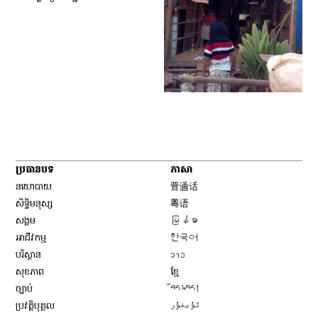
ប្រធានបទ
ភាសា
Opens in new window
នយោបាយ
普通话
Opens in new window
សិទ្ធិ​មនុស្ស
粤语
Opens in new window
សង្គម
မြန်မာ
Opens in new window
អាជីវកម្ម
한국어
Opens in new window
បរិស្ថាន
ລາວ
Opens in new window
សុខភាព
ខ្មែ
Opens in new window
ច្បាប់
བོད་སྐད།
Opens in new window
ប្រវត្តិបុគ្គល
ئۇيغۇر