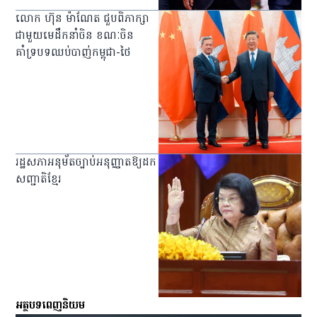
លោក ហ៊ុន ម៉ាណែត ជួបពិភាក្សា
ជាមួយមេដឹកនាំចិន ខណៈចិន
គាំទ្របទឈប់បាញ់កម្ពុជា-ថៃ
រដ្ឋសភាអនុម័តច្បាប់អនុញ្ញាតឱ្យដក
សញ្ជាតិខ្មែរ
អត្ថបទពេញនិយម