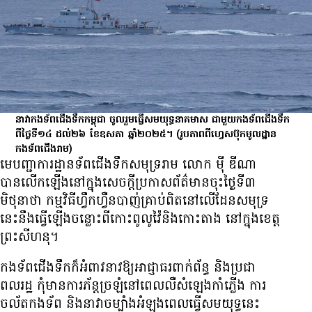
នាវាកងទ័ពជើងទឹកកម្ពុជា ចូលរួមធ្វើសមយុទ្ធនាគមាស ជាមួយកងទ័ពជើងទឹក
ពីថ្ងៃទី១៤ ដល់២៦ ខែឧសភា ឆ្នាំ២០២៥។
(រូបភាពពីហ្វេសប៊ុកមូលដ្ឋាន
កងទ័ពជើងរាម)
មេ​បញ្ជាការដ្ឋាន​ទ័ព​ជើង​ទឹក​សមុទ្ររាម​ លោក ម៉ី ឌីណា
បាន​លើកឡើង​នៅក្នុង​សេចក្ដីប្រកាសព័ត៌មាន​ចុះ​ថ្ងៃ​ទី​៣​
មិថុនា​ថា កម្ម​វិធី​ហ្វឹកហ្វឺន​បាញ់គ្រាប់​ពិត​នៅ​លើ​ដែន​សមុទ្រ​
នេះ​នឹង​ធ្វើឡើង​ចន្លោះ​ពី​កោះ​ពូលូវ៉ៃ​និង​កោះតាង​ នៅក្នុង​ខេត្ត​
ព្រះសីហនុ។
កងទ័ពជើងទឹក​ក៏​អំពាវនាវ​ឱ្យ​អាជ្ញាធរ​ពាក់ព័ន្ធ​ និង​ប្រជា
ពលរដ្ឋ​ កុំមាន​ការ​ភ័ន្តច្រឡំ​នៅពេល​លឺ​សំឡេង​កាំភ្លើង​ ការ​
ចល័តកងទ័ព​ និង​នាវា​ចម្បាំង​អំឡុង​ពេល​ធ្វើ​សមយុទ្ធ​នេះ ​