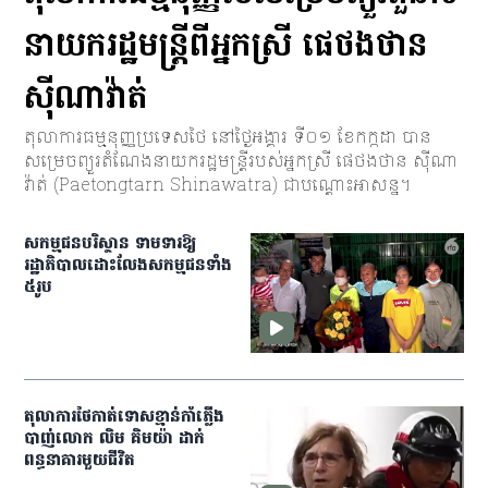
នាយករដ្ឋមន្ត្រីពីអ្នកស្រី ផេថងថាន
ស៊ីណាវ៉ាត់
តុលាការធម្មនុញ្ញប្រទេសថៃ នៅថ្ងៃអង្គារ ទី០១ ខែកក្កដា បាន
សម្រេចព្យួរតំណែងនាយករដ្ឋមន្ត្រីរបស់អ្នកស្រី ផេថងថាន ស៊ីណា
វ៉ាត់ (Paetongtarn Shinawatra) ជាបណ្ដោះអាសន្ន។
សកម្មជន​​បរិស្ថាន ទាមទារ​ឱ្យ​
រដ្ឋាភិបាល​ដោះលែង​សកម្មជន​ទាំង​
៥​រូប
តុលាការ​ថៃកាត់ទោសខ្មាន់កាំភ្លើង
បាញ់​លោក​ លិម គិមយ៉ា ដាក់​
ពន្ធនាគារមួយជីវិត