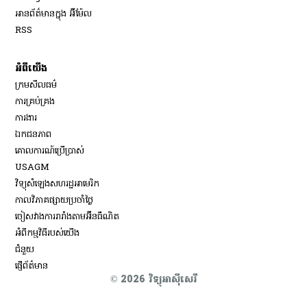
អានព័ត៌មានក្នុង អ៊ីម៉ែល
Opens in new window
RSS
អំពីយើង
ក្រមសីលធម៌
ការគ្រប់គ្រង
Opens in new window
ការងារ
ឯកជនភាព
គោលការណ៍ប្រើប្រាស់
Opens in new window
USAGM
Opens in new window
វិទ្យុសំឡេងសហរដ្ឋអាមេរិក
កាលវិភាគផ្សាយប្រចាំថ្ងៃ
ចៀសវាង​ការរារាំង​តាម​អ៊ីនធឺណិត
អំពីកម្មវិធីរបស់យើង
ជំនួយ
ផ្ញើព័ត៌មាន
© 2026 វិទ្យុអាស៊ីសេរី