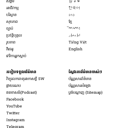
សង្គម
မြန်မာ
Opens in new window
អាជីវកម្ម
한국어
Opens in new window
បរិស្ថាន
ລາວ
Opens in new window
សុខភាព
ខ្មែ
Opens in new window
ច្បាប់
བོད་སྐད།
Opens in new window
ប្រវត្តិបុគ្គល
ئۇيغۇر
Opens in new window
រូបភាព
Tiếng Việt
Opens in new window
វីដេអូ
English
វេទិកា​អ្នក​ស្ដាប់
របៀប​ទទួល​ព័ត៌មាន​
ស្វែងរកព័ត៌មានចាស់ៗ
វិទ្យុ​រលក​ធាតុអាកាស​ខ្លី SW
ប័ណ្ណសារ​ព័ត៌មាន​
​ផ្កាយ​រណប
ប័ណ្ណសារ​សំឡេង
​ផតខាសធ៍(Podcast)
ប្លង់បណ្តាញ (Sitemap)
Opens in new window
Facebook
Opens in new window
YouTube
Opens in new window
Twitter
Opens in new window
Instagram
Opens in new window
Telegram