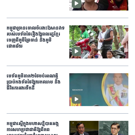
កម្ពុជា​ច្រានចោលចំពោះ​ឱសានវាទ
របស់មេទ័ព​ថៃរឿងឱ្យពលរដ្ឋ​ខ្មែរ​
ចេញពី​ភូមីព្រៃចាន់ និងភូមិ
ជោគជ័យ
មេ​ទ័ព​ភូមិភាគ​២​ថៃ​ចប់​អាណត្តិ​
ប្រាប់​កង​ទ័ព​ថៃ​ឱ្យ​យក​ឈាម ​និង​
ជីវិត​ការពារ​ទឹកដី
កម្ពុជាស្នើក្នុងមហាសន្និបាតអង្គ
ការសហប្រជាជាតិឱ្យពិភព