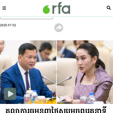
ផ្នែក
ស្វ
រំលងទៅមាតិកាចម្បង
2025.07.02
តុលាការធម្មនុញ្ញថៃសម្រេចព្យួរតួនាទី