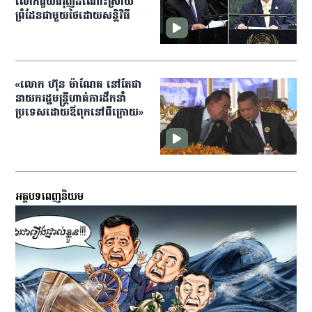
លោកជួយជំរុញដំណោះស្រាយ
ព្រំដែនជាមួយថៃដោយសន្ដិវិធី
«លោក​ ហ៊ុន ម៉ាណែត នៅតែ​ជា​
នាយករដ្ឋមន្ត្រី​ហាត់​ការ​ដឹកនាំ​
ប្រទេស​ដោយ​ឪពុក​នៅ​ពីក្រោយ»​
អត្ថបទពេញនិយម