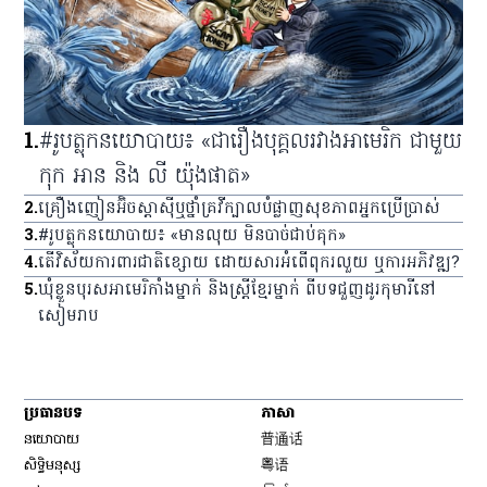
1
.
#រូបត្លុកនយោបាយ៖ «ជារឿងបុគ្គលរវាងអាមេរិក ជាមួយ
កុក អាន និង លី យ៉ុងផាត»
2
.
គ្រឿង​ញៀន​អ៊ិចស្តាស៊ី​ឬ​ថ្នាំ​គ្រវី​ក្បាល​បំផ្លាញ​សុខភាព​អ្នក​ប្រើប្រាស់
3
.
#រូបត្លុកនយោបាយ៖ «មានលុយ មិនបាច់ជាប់គុក»
4
.
តើវិស័យការពារជាតិខ្សោយ ដោយសារអំពើពុករលួយ ឬការអភិវឌ្ឍ?
5
.
ឃុំ​ខ្លួន​បុរស​អាមេរិកាំង​ម្នាក់ និង​ស្ត្រី​ខ្មែរ​ម្នាក់ ពី​បទ​ជួញ​ដូរ​កុមារី​នៅ​
សៀមរាប
ប្រធានបទ
ភាសា
Opens in new window
នយោបាយ
普通话
Opens in new window
សិទ្ធិ​មនុស្ស
粤语
Opens in new window