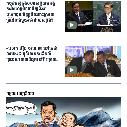
កម្ពុជាស្នើក្នុងមហាសន្និបាតអង្គ
ការសហប្រជាជាតិឱ្យពិភព
លោកជួយជំរុញដំណោះស្រាយ
ព្រំដែនជាមួយថៃដោយសន្ដិវិធី
«លោក​ ហ៊ុន ម៉ាណែត នៅតែ​ជា​
នាយករដ្ឋមន្ត្រី​ហាត់​ការ​ដឹកនាំ​
ប្រទេស​ដោយ​ឪពុក​នៅ​ពីក្រោយ»​
អត្ថបទពេញនិយម