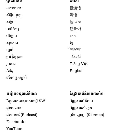
ប្រធានបទ
ភាសា
Opens in new window
នយោបាយ
普通话
Opens in new window
សិទ្ធិ​មនុស្ស
粤语
Opens in new window
សង្គម
မြန်မာ
Opens in new window
អាជីវកម្ម
한국어
Opens in new window
បរិស្ថាន
ລາວ
Opens in new window
សុខភាព
ខ្មែ
Opens in new window
ច្បាប់
བོད་སྐད།
Opens in new window
ប្រវត្តិបុគ្គល
ئۇيغۇر
Opens in new window
រូបភាព
Tiếng Việt
Opens in new window
វីដេអូ
English
វេទិកា​អ្នក​ស្ដាប់
របៀប​ទទួល​ព័ត៌មាន​
ស្វែងរកព័ត៌មានចាស់ៗ
វិទ្យុ​រលក​ធាតុអាកាស​ខ្លី SW
ប័ណ្ណសារ​ព័ត៌មាន​
​ផ្កាយ​រណប
ប័ណ្ណសារ​សំឡេង
​ផតខាសធ៍(Podcast)
ប្លង់បណ្តាញ (Sitemap)
Opens in new window
Facebook
Opens in new window
YouTube