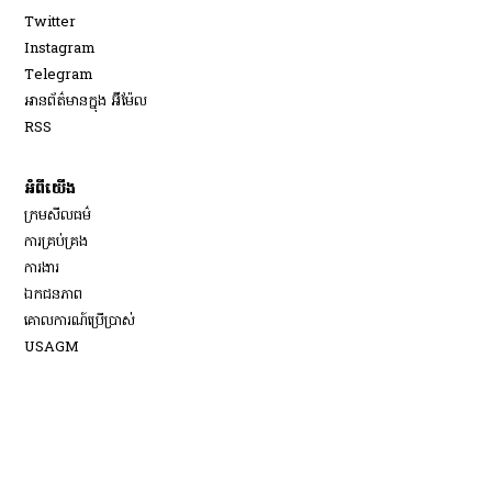
Opens in new window
Twitter
Opens in new window
Instagram
Opens in new window
Telegram
អានព័ត៌មានក្នុង អ៊ីម៉ែល
Opens in new window
RSS
អំពីយើង
ក្រមសីលធម៌
ការគ្រប់គ្រង
Opens in new window
ការងារ
ឯកជនភាព
គោលការណ៍ប្រើប្រាស់
Opens in new window
USAGM
Opens in new window
វិទ្យុសំឡេងសហរដ្ឋអាមេរិក
កាលវិភាគផ្សាយប្រចាំថ្ងៃ
ចៀសវាង​ការរារាំង​តាម​អ៊ីនធឺណិត
អំពីកម្មវិធីរបស់យើង
ជំនួយ