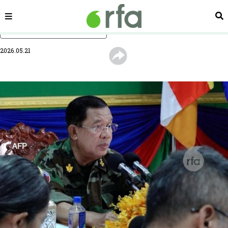
ផ្នែក
ស្វ
រំលងទៅមាតិកាចម្បង
2026.05.21