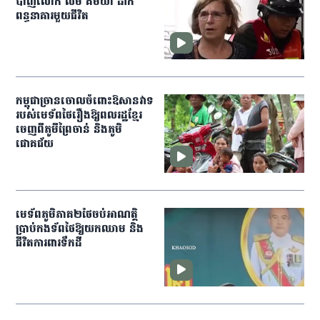
បាញ់​លោក​ លិម គិមយ៉ា ដាក់​
ពន្ធនាគារមួយជីវិត
កម្ពុជា​ច្រានចោលចំពោះ​ឱសានវាទ
របស់មេទ័ព​ថៃរឿងឱ្យពលរដ្ឋ​ខ្មែរ​
ចេញពី​ភូមីព្រៃចាន់ និងភូមិ
ជោគជ័យ
មេ​ទ័ព​ភូមិភាគ​២​ថៃ​ចប់​អាណត្តិ​
ប្រាប់​កង​ទ័ព​ថៃ​ឱ្យ​យក​ឈាម ​និង​
ជីវិត​ការពារ​ទឹកដី