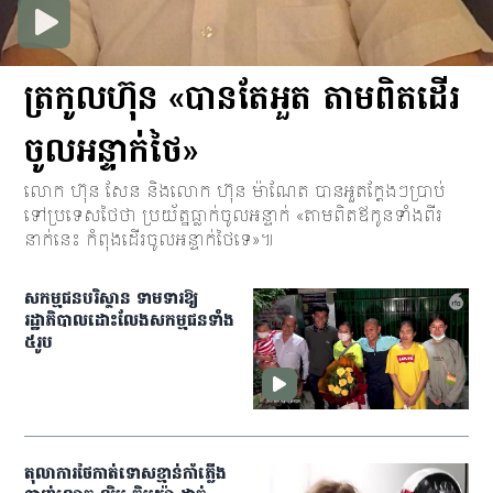
ត្រកូលហ៊ុន «បានតែអួត តាមពិតដើរ
ចូលអន្ទាក់ថៃ»
លោក ហ៊ុន សែន និងលោក ហ៊ុន ម៉ាណែត បានអួតក្ដែងៗប្រាប់
ទៅប្រទេសថៃថា ប្រយ័ត្នធ្លាក់ចូលអន្ទាក់ «តាមពិតឪកូនទាំងពីរ
នាក់នេះ កំពុងដើរចូលអន្ទាក់ថៃទេ»៕
សកម្មជន​​បរិស្ថាន ទាមទារ​ឱ្យ​
រដ្ឋាភិបាល​ដោះលែង​សកម្មជន​ទាំង​
៥​រូប
តុលាការ​ថៃកាត់ទោសខ្មាន់កាំភ្លើង