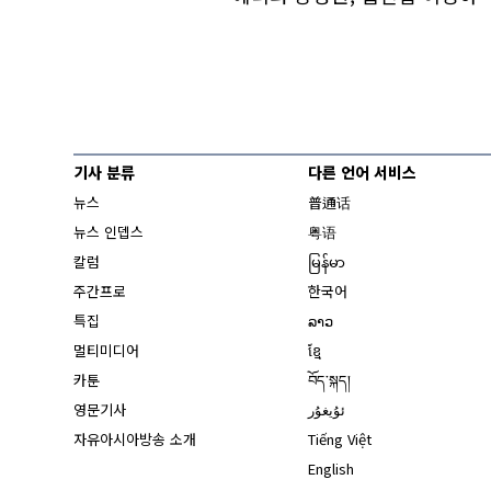
기사 분류
다른 언어 서비스
뉴스
普通话
뉴스 인뎁스
粤语
칼럼
မြန်မာ
주간프로
한국어
특집
ລາວ
멀티미디어
ខ្មែ
카툰
བོད་སྐད།
영문기사
ئۇيغۇر
자유아시아방송 소개
Tiếng Việt
English