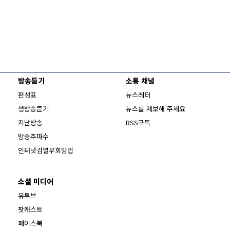
방송듣기
소통 채널
편성표
뉴스레터
생방송듣기
뉴스를 제보해 주세요
지난방송
RSS구독
방송주파수
Opens in new window
인터넷검열우회방법
소셜 미디어
Opens in new window
유투브
팟캐스트
Opens in new window
페이스북