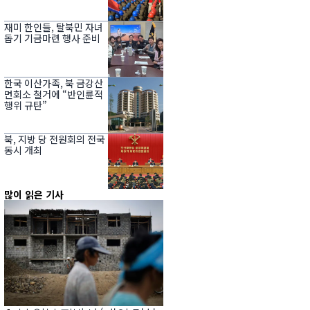
재미 한인들, 탈북민 자녀
돕기 기금마련 행사 준비
한국 이산가족, 북 금강산
면회소 철거에 “반인륜적
행위 규탄”
북, 지방 당 전원회의 전국
동시 개최
많이 읽은 기사