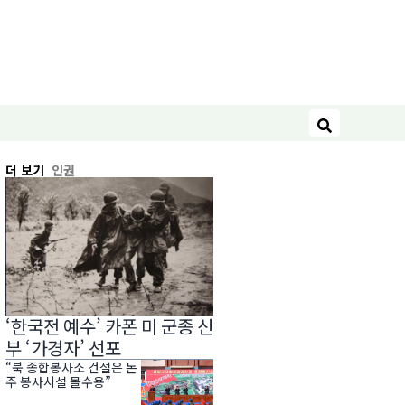
검색
더 보기
인권
‘한국전 예수’ 카폰 미 군종 신
부 ‘가경자’ 선포
“북 종합봉사소 건설은 돈
주 봉사시설 몰수용”