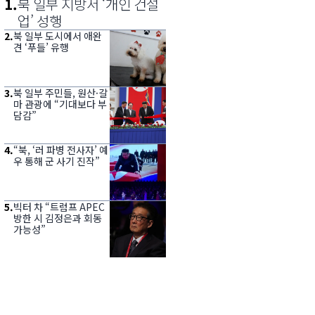
1
.
북 일부 지방서 ‘개인 건설
업’ 성행
2
.
북 일부 도시에서 애완
견 ‘푸들’ 유행
3
.
북 일부 주민들, 원산·갈
마 관광에 “기대보다 부
담감”
4
.
“북, ‘러 파병 전사자’ 예
우 통해 군 사기 진작”
5
.
빅터 차 “트럼프 APEC
방한 시 김정은과 회동
가능성”