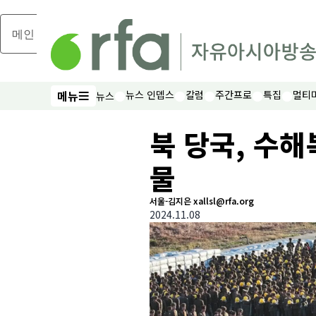
메인 콘텐츠로 건너뛰기
메뉴
뉴스 인뎁스
칼럼
주간프로
특집
멀티
뉴스
메뉴
북 당국, 수
물
서울-김지은 xallsl@rfa.org
2024.11.08