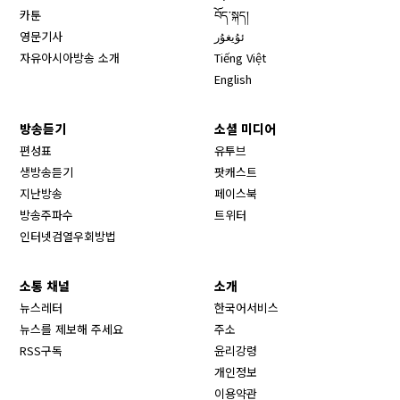
카툰
བོད་སྐད།
영문기사
ئۇيغۇر
자유아시아방송 소개
Tiếng Việt
English
방송듣기
소셜 미디어
Opens in new window
편성표
유투브
생방송듣기
팟캐스트
Opens in new window
지난방송
페이스북
Opens in new window
방송주파수
트위터
Opens in new window
인터넷검열우회방법
소통 채널
소개
뉴스레터
한국어서비스
뉴스를 제보해 주세요
주소
RSS구독
윤리강령
개인정보
이용약관