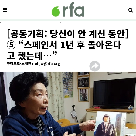
메뉴
검
메인 콘텐츠로 건너뛰기
[공동기획: 당신이 안 계신 동안]
⑤ “스페인서 1년 후 돌아온다
고 했는데…”
구마모토-노재완 nohjw@rfa.org