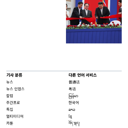
기사 분류
다른 언어 서비스
뉴스
普通话
뉴스 인뎁스
粤语
칼럼
မြန်မာ
주간프로
한국어
특집
ລາວ
멀티미디어
ខ្មែ
카툰
བོད་སྐད།