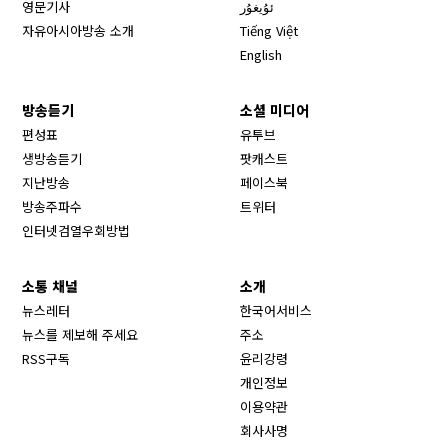
영문기사
ئۇيغۇر
자유아시아방송 소개
Tiếng Việt
English
방송듣기
소셜 미디어
Opens in new window
편성표
유투브
생방송듣기
팟캐스트
Opens in new window
지난방송
페이스북
Opens in new window
방송주파수
트위터
Opens in new window
인터넷검열우회방법
소통 채널
소개
뉴스레터
한국어서비스
뉴스를 제보해 주세요
주소
RSS구독
윤리강령
개인정보
이용약관
회사사명