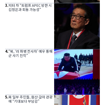
3
.
빅터 차 “트럼프 APEC 방한 시
김정은과 회동 가능성”
4
.
“북, ‘러 파병 전사자’ 예우 통해
군 사기 진작”
5
.
북 일부 주민들, 원산·갈마 관광
에 “기대보다 부담감”