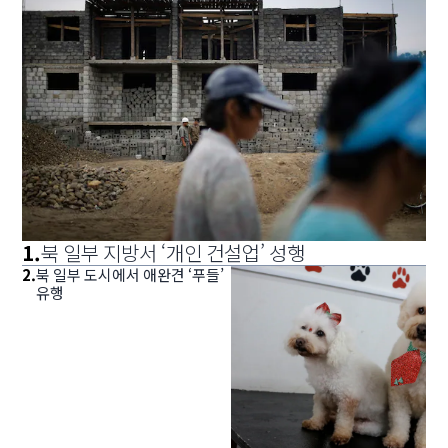
1
.
북 일부 지방서 ‘개인 건설업’ 성행
2
.
북 일부 도시에서 애완견 ‘푸들’
유행