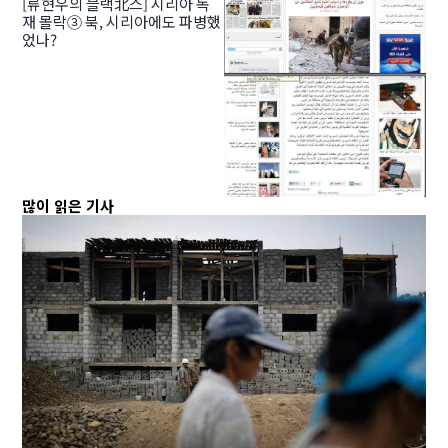
[류현우의 블랙北스] 시리아 독
재 몰락③ 북, 시리아에도 파병했
었나?
많이 읽은 기사