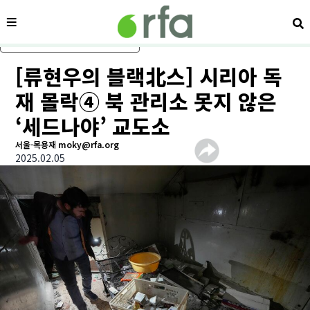
메뉴
검
메인 콘텐츠로 건너뛰기
[류현우의 블랙北스] 시리아 독
재 몰락④ 북 관리소 못지 않은
‘세드나야’ 교도소
서울-목용재 moky@rfa.org
2025.02.05