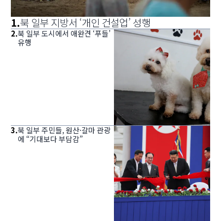
1
.
북 일부 지방서 ‘개인 건설업’ 성행
2
.
북 일부 도시에서 애완견 ‘푸들’
유행
3
.
북 일부 주민들, 원산·갈마 관광
에 “기대보다 부담감”