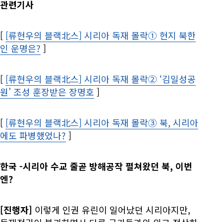
관련기사
[
[류현우의 블랙北스] 시리아 독재 몰락① 현지 북한
인 운명은?
Opens in new window
]
[
[류현우의 블랙北스] 시리아 독재 몰락② ‘김일성공
원’ 조성 훈장받은 장명호
Opens in new window
]
[
[류현우의 블랙北스] 시리아 독재 몰락③ 북, 시리아
에도 파병했었나?
Opens in new window
]
한국
-시리아 수교 줄곧 방해공작 펼쳐왔던 북, 이번
엔?
[진행자]
이렇게 인권 유린이 일어났던 시리아지만,