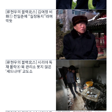
[류현우의 블랙北스] 김여정 비
화① 전일춘에 “실장동지”라며
깍듯
[류현우의 블랙北스] 시리아 독
재 몰락④ 북 관리소 못지 않은
‘세드나야’ 교도소