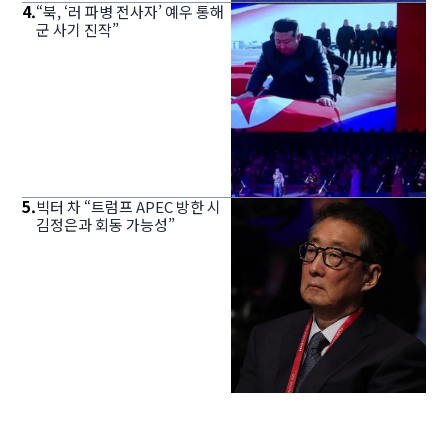
4
.
“북, ‘러 파병 전사자’ 예우 통해
군 사기 진작”
5
.
빅터 차 “트럼프 APEC 방한 시
김정은과 회동 가능성”