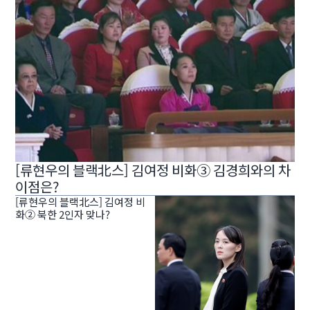
[류현우의 블랙北스] 김여정 비화③ 김경희와의 차
이점은?
[류현우의 블랙北스] 김여정 비
화② 북한 2인자 맞나?