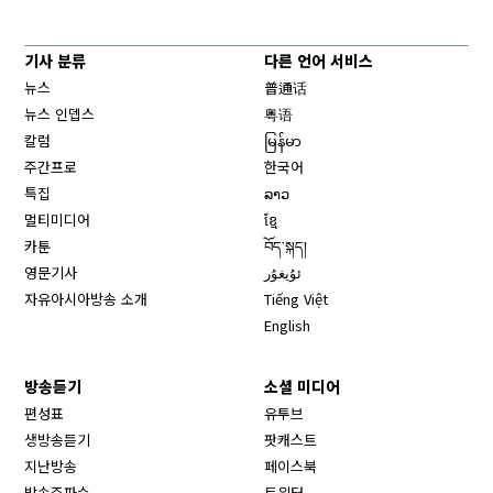
기사 분류
다른 언어 서비스
뉴스
普通话
뉴스 인뎁스
粤语
칼럼
မြန်မာ
주간프로
한국어
특집
ລາວ
멀티미디어
ខ្មែ
카툰
བོད་སྐད།
영문기사
ئۇيغۇر
자유아시아방송 소개
Tiếng Việt
English
방송듣기
소셜 미디어
Opens in new window
편성표
유투브
생방송듣기
팟캐스트
Opens in new window
지난방송
페이스북
Opens in new window
방송주파수
트위터