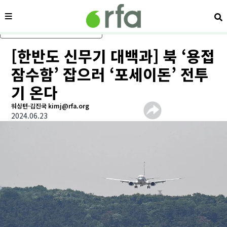
메뉴
검
메인 콘텐츠로 건너뛰기
[한반도 신무기 대백과] 북 ‘용접
잠수함’ 잡으러 ‘포세이돈’ 전투
기 온다
워싱턴-김진국 kimj@rfa.org
2024.06.23