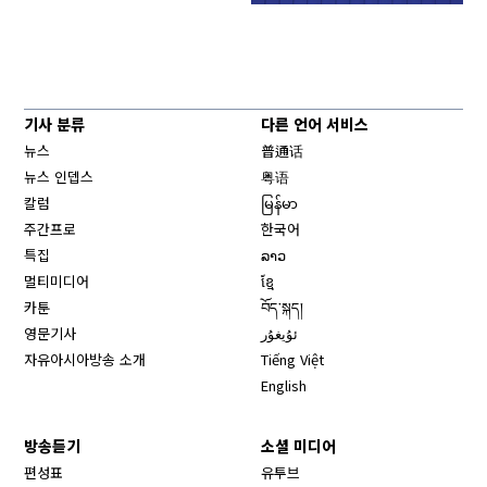
기사 분류
다른 언어 서비스
뉴스
普通话
뉴스 인뎁스
粤语
칼럼
မြန်မာ
주간프로
한국어
특집
ລາວ
멀티미디어
ខ្មែ
카툰
བོད་སྐད།
영문기사
ئۇيغۇر
자유아시아방송 소개
Tiếng Việt
English
방송듣기
소셜 미디어
Opens in new window
편성표
유투브