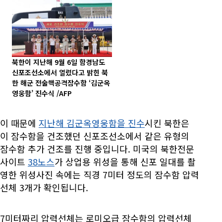
북한이 지난해 9월 6일 함경남도
신포조선소에서 열렸다고 밝힌 북
한 해군 전술핵공격잠수함 ‘김군옥
영웅함’ 진수식 /AFP
이 때문에
지난해 김군옥영웅함을 진수
시킨 북한은
이 잠수함을 건조했던 신포조선소에서 같은 유형의
잠수함 추가 건조를 진행 중입니다. 미국의 북한전문
사이트
38노스
가 상업용 위성을 통해 신포 일대를 촬
영한 위성사진 속에는 직경 7미터 정도의 잠수함 압력
선체 3개가 확인됩니다.
7미터짜리 압력선체는 로미오급 잠수함의 압력선체