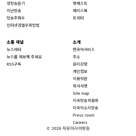
생방송듣기
팟캐스트
Opens in new window
지난방송
페이스북
Opens in new window
방송주파수
트위터
Opens in new window
인터넷검열우회방법
소통 채널
소개
뉴스레터
한국어서비스
뉴스를 제보해 주세요
주소
RSS구독
윤리강령
개인정보
이용약관
회사사명
Site map
Opens in new wind
미국방송위원회
Opens in new wind
미국의소리방송
Press room
Opens in new window
Careers
© 2026 자유아시아방송