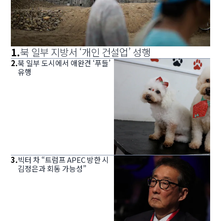
1
.
북 일부 지방서 ‘개인 건설업’ 성행
2
.
북 일부 도시에서 애완견 ‘푸들’
유행
3
.
빅터 차 “트럼프 APEC 방한 시
김정은과 회동 가능성”