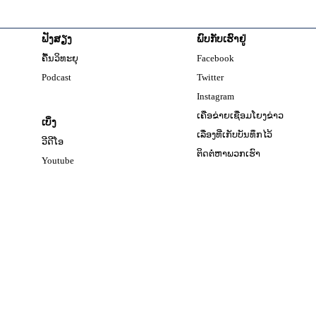
ຟັງສຽງ
ພົບກັບເຮົາຢູ່
Opens in new windo
ຄື້ນວິທະຍຸ
Facebook
Opens in new window
Podcast
Twitter
Opens in new windo
Instagram
ເຄືອຂ່າຍເຊື່ອມໂຍງຂ່າວ
ເບິ່ງ
ເລື່ອງທີ່ເກັບບັນທຶກໄວ້
ວີດີໂອ
ຕິດຕໍ່ຫາພວກເຮົາ
Opens in new window
Youtube