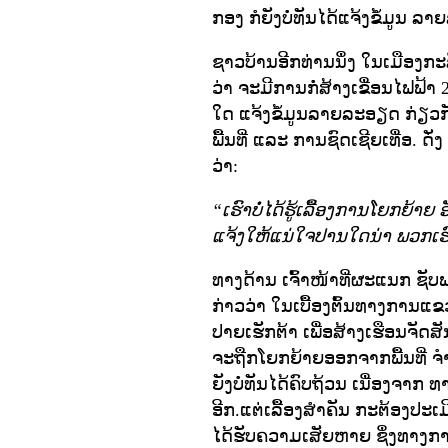
ກອງ ກໍຍັງບໍ່ທັນໄດ້ແຈ້ງຂໍ້ມູນ ລ
ຊາວບ້ານອີກທ່ານນຶ່ງ ໃນເມືອງກະ
ວ່າ ຈະມີການກໍ່ສ້າງເຂື່ອນໄຟຟ້າ 2 
ໃດ ແຈ້ງຂໍ້ມູນລາຍລະອຽດ ກ່
ພື້ນທີ່ ແລະ ການຊົດເຊີຍເທື່ອ. ດັ່
ວ່າ:
“ເຮົາບໍ່ໄດ້ຮູ້ເລື້ອງການໂຍກຍ້າຍ ອ
ແຈ້ງໃຫ້ແນ່ໃຈປານໃດນ່າ ພວກເຮົາບໍ
ທາງດ້ານ ເຈົ້າໜ້າທີ່ຜະແນກ ຊ
ກ່າວວ່າ ໃນເບື້ອງຕົ້ນທາງການແຂ
ປາຍເຮັກຕ້າ ເພື່ອສ້າງເຮືອນຈັດ
ຈະຖືກໂຍກຍ້າຍອອກຈາກພື້ນທີ່ ຈ
ຍັງບໍ່ທັນໄດ້ຄົບຖ້ວນ ເນື່ອງຈາກ ທ
ອີກ.ແຕ່ເລື້ອງສໍາຄັນ ກະຕ້ອງປະເ
ໄດ້ຮັບຄວາມເສັຍຫາຍ ຊຶ່ງທາງກາ