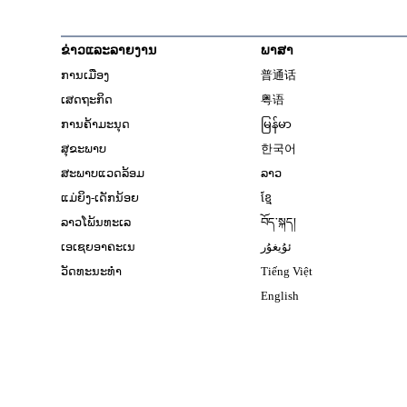
ຂ່າວແລະລາຍງານ
ພາສາ
ການເມືອງ
普通话
ເສດຖະກິດ
粤语
ການຄ້າມະນຸດ
မြန်မာ
ສຸຂະພາບ
한국어
ສະພາບແວດລ້ອມ
ລາວ
ແມ່ຍິງ-ເດັກນ້ອຍ
ខ្មែ
ລາວໂພ້ນທະເລ
བོད་སྐད།
ເອເຊຍອາຄະເນ
ئۇيغۇر
ວັດທະນະທຳ
Tiếng Việt
English