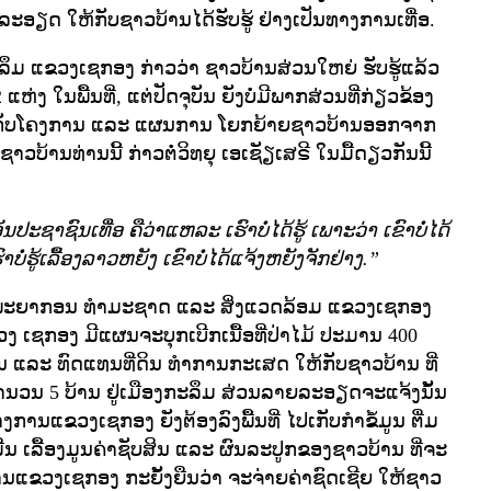
າຍລະອຽດ ໃຫ້ກັບຊາວບ້ານໄດ້ຮັບຮູ້ ຢ່າງເປັນທາງການເທື່ອ.
ລຶມ ແຂວງເຊກອງ ກ່າວວ່າ ຊາວບ້ານສ່ວນໃຫຍ່ ຮັບຮູ້ແລ້ວ
ແຫ່ງ ໃນພື້ນທີ່, ແຕ່ປັດຈຸບັນ ຍັງບໍ່ມີພາກສ່ວນທີ່ກ່ຽວຂ້ອງ
ຽວກັບໂຄງການ ແລະ ແຜນການ ໂຍກຍ້າຍຊາວບ້ານອອກຈາກ
ງ ຊາວບ້ານທ່ານນີ້ ກ່າວຕໍ່ວິທຍຸ ເອເຊັຽເສຣີ ໃນມື້ດຽວກັນນີ້
ັນປະຊາຊົນເທື່ອ ຄືວ່າແຫລະ ເຮົາບໍ່ໄດ້ຮູ້ ເພາະວ່າ ເຂົາບໍ່ໄດ້
່ຮູ້ເລື້ອງລາວຫຍັງ ເຂົາບໍ່ໄດ້ແຈ້ງຫຍັງຈັກຢ່າງ.”
ັບພະຍາກອນ ທໍາມະຊາດ ແລະ ສິ່ງແວດລ້ອມ ແຂວງເຊກອງ
ວງ ເຊກອງ ມີແຜນຈະບຸກເບີກເນື້ອທີ່ປ່າໄມ້ ປະມານ 400
ສັນ ແລະ ທົດແທນທີ່ດິນ ທໍາການກະເສດ ໃຫ້ກັບຊາວບ້ານ ທີ່
ໍານວນ 5 ບ້ານ ຢູ່ເມືອງກະລຶມ ສ່ວນລາຍລະອຽດຈະແຈ້ງນັ້ນ
າງການແຂວງເຊກອງ ຍັງຕ້ອງລົງພື້ນທີ່ ໄປເກັບກໍາຂໍ້ມູນ ຕື່ມ
ມີນ ເລື້ອງມູນຄ່າຊັບສິນ ແລະ ຜົນລະປູກຂອງຊາວບ້ານ ທີ່ຈະ
ນແຂວງເຊກອງ ກະຍັ້ງຍືນວ່າ ຈະຈ່າຍຄ່າຊົດເຊີຍ ໃຫ້ຊາວ