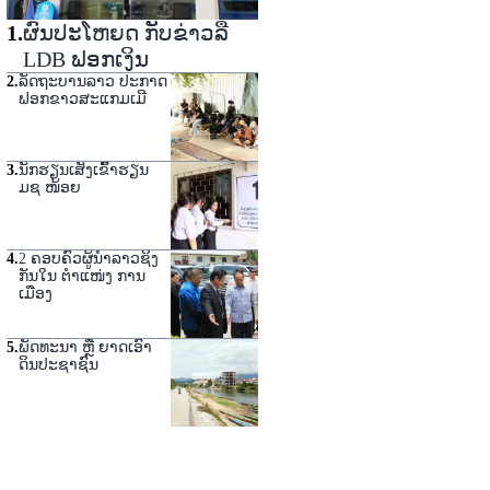
1
.
ຜົນປະໂຫຍດ ກັບຂ່າວລື
LDB ຟອກເງິນ
2
.
ລັດຖະບານລາວ ປະກາດ
ຟອກຂາວສະແກມເມີ
3
.
ນັກຮຽນເສັງເຂົ້າຮຽນ
ມຊ ໜ້ອຍ
4
.
2 ຄອບຄົວຜູ້ນໍາລາວຊິງ
ກັນໃນ ຕໍາແໜ່ງ ການ
ເມືອງ
5
.
ພັດທະນາ ຫຼື ຍາດເອົາ
ດິນປະຊາຊົນ