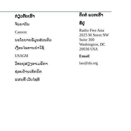
ຕິດຕໍ່ ພວກເຮົາ
ກ່ຽວກັບເຮົາ
w
ທີ່ຢູ່
ຈັນຍາບັນ
Opens in new window
Radio Free Asia
Careers
2025 M Street NW
w
Suite 300
ນະໂຍບາຍຂໍ້ມູນສ່ວນຕົວ
Washington, DC
ເງື່ອນໄຂການນໍາໃຊ້
20036 USA
Opens in new window
USAGM
Email
Opens in new window
lao@rfa.org
ວິທະຍຸສຽງອາເມຣິກາ
ຊ່ອຍດ້ານເທັກນິກ
ແຜນທີ່ ເວັບໄຊທ໌