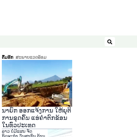
ຄົ້ນຫາ
ຕື່ມອີກ
ສະພາບແວດລ້ອມ
ນາຍົກ ອອກແຈ້ງການ ໃຫ້ຍຸຕິ
ການຂຸດຄົ້ນ ແຮ່ຄໍາຕົກຂ້ອນ
ໃນທົ່ວປະເທດ
ລາວ ບໍ່ມີແຜນ ຈັດ
ກິດຈະກຳ ວັນສາກົນ ຕ້ານ