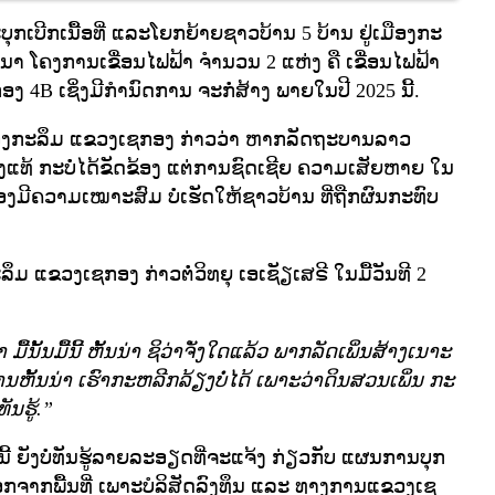
ບີກເນື້ອທີ່ ແລະໂຍກຍ້າຍຊາວບ້ານ 5 ບ້ານ ຢູ່ເມືອງກະ
າ ໂຄງການເຂື່ອນໄຟຟ້າ ຈໍານວນ 2 ແຫ່ງ ຄື ເຂື່ອນໄຟຟ້າ
 4B ເຊິ່ງມີກໍານົດການ ຈະກໍ່ສ້າງ ພາຍໃນປີ 2025 ນີ້.
ມືອງກະລຶມ ແຂວງເຊກອງ ກ່າວວ່າ ຫາກລັດຖະບານລາວ
່ງແທ້ ກະບໍ່ໄດ້ຂັດຂ້ອງ ແຕ່ການຊົດເຊີຍ ຄວາມເສັຍຫາຍ ໃນ
ອງມີຄວາມເໝາະສົມ ບໍ່ເຮັດໃຫ້ຊາວບ້ານ ທີ່ຖືກຜົນກະທົບ
ລຶມ ແຂວງເຊກອງ ກ່າວຕໍ່ວິທຍຸ ເອເຊັຽເສຣີ ໃນມື້ວັນທີ 2
ຮົາ ມື້ນັ້ນມື້ນີ້ ຫັ້ນນ່າ ຊິວ່າຈັ່ງໃດແລ້ວ ພາກລັດເພິ່ນສ້າງເນາະ
້ນນ່າ ເຮົາກະຫລີກລ້ຽງບໍ່ໄດ້ ເພາະວ່າດິນສວນເພິ່ນ ກະ
ັນຮູ້.”
ນີ້ ຍັງບໍ່ທັນຮູ້ລາຍລະອຽດທີ່ຈະແຈ້ງ ກ່ຽວກັບ ແຜນການບຸກ
ອກຈາກພື້ນທີ່ ເພາະບໍລິສັດລົງທຶນ ແລະ ທາງການແຂວງເຊ