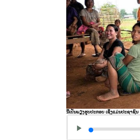
ນີ້ເປັນພຽງຮູບປະກອບ ເຊິ່ງແມ່ນປະຊາຊົນ