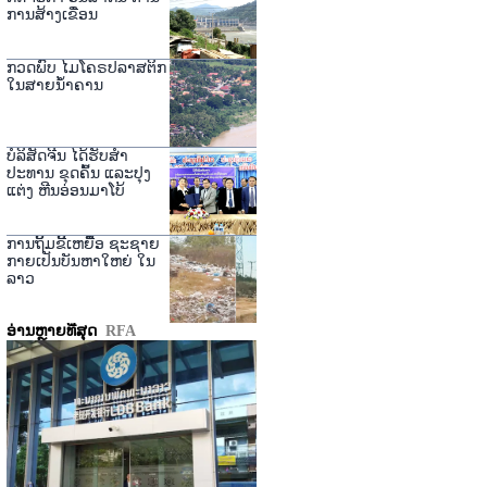
ການສ້າງເຂື່ອນ
ກວດພົບ ໄມໂຄຣປລາສຕິກ
ໃນສາຍນ້ຳຄານ
ບໍລິສັດຈີນ ໄດ້ຮັບສໍາ
ປະທານ ຂຸດຄົ້ນ ແລະປຸງ
ແຕ່ງ ຫີນອ່ອນມາໂບ້
ການຖິ້ມຂີ້ເຫຍື້ອ ຊະຊາຍ
ກາຍເປັນບັນຫາໃຫຍ່ ໃນ
ລາວ
ອ່ານຫຼາຍທີ່ສຸດ
RFA