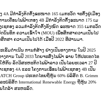
 4A ມີກໍາລັງຕິດຕັ້ງຂະໜາດ 165 ເມກະວັດ ຈະຕັ້ງຢູ່ເມືອງ
ເຄື່ອນໄຟຟ້າເກອງ 4B ມີກໍາລັງຕິດຕັ້ງຂະນາດ 175 ເມ
ຂວງເຊກອງ ລວມກໍາລັງຕິດຕັ້ງທັງໝົດ ຂະໜາດ 355 ເມກະວັດ
ບົດບັນທຶກ ຄວາມເຂົ້າໃຈ (MOU) ເພື່ອສຶກສາຄວາມເປັນໄປ
ຶກສາ ຄວາມເປັນໄປໄດ້ ເມື່ອປີ 2022 ທີ່ຜ່ານມາ.
ຈະເລີ້ມດໍາເນີນ ການກໍ່ສ້າງ ຢ່າງເປັນທາງການ ໃນປີ 2025
ນທາງການ ໃນປີ 2033 ໂດຍຈະສົ່ງໄຟຟ້າ ຂາຍ ໃຫ້ປະເທດໄທ
ຫ້ກັບ ລັດວິສະຫະກິດໄຟຟ້າລາວ ເປັນໄລຍະເວລາ 27 ປີ
້າເຊກອງ 4A ແລະ ໂຄງການເຂື່ອນໄຟຟ້າເຊກອງ 4B ເປັນ
RATCH Group ປະເທດໄທຍຖືຫຸ້ນ 60% ບໍລິສັດ B. Grimm
ບໍລິສັດ International Renewable Energy ຖືຫຸ້ນ 20%
ານໂດລ້າ ສະຫະລັດ.