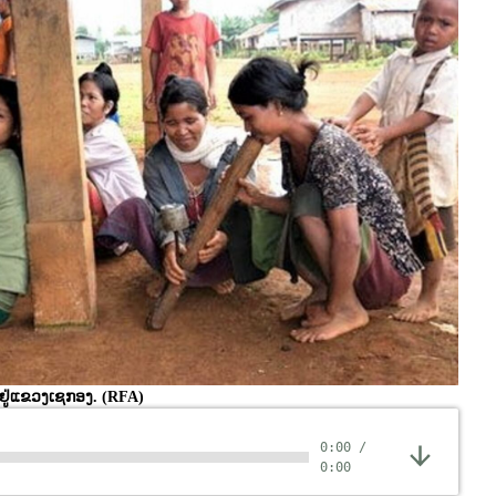
 ຢູ່ແຂວງເຊກອງ.
(RFA)
0:00
/
0:00