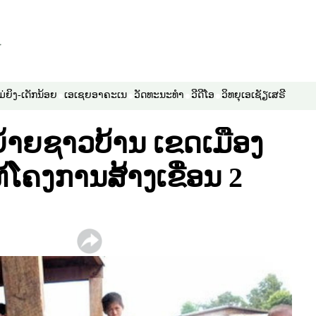
ມ່ຍິງ-ເດັກນ້ອຍ
ເອເຊຍອາຄະເນ
ວັດທະນະທຳ
ວີດີໂອ
ວິທຍຸເອເຊັຽເສຣີ
້າຍຊາວບ້ານ ເຂດເມືອງ
ໂຄງການສ້າງເຂື່ອນ 2