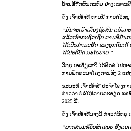
ບ້ານທີ່ຖືກຜົນກະທົບ ຢ່າງເໝາະສົ
ດັ່ງ ເຈົ້າໜ້າທີ່ ທ່ານນີ້ ກ່າວຕໍ່ວິ
“ມັນຈະເວົ້າເລື້ອງຊັບສິນ ແລ້ວກະຜ
ແລ້ວເຮົາກະຊົດເຊີຍ ຕາມທີ່ມັນກະທົ
ໄດ້ເປັນກໍາມະສິດ ຂອງບຸກຄົນເດ້ ຫ
ໄດ້ປະຕິບັດ ນະໂຍບາຍ.”
ວິທຍຸ ເອເຊັຽເສຣີ ໄດ້ຕິດຕໍ່ ໄປ
ການພັດທະນາໂຄງການທັງ 2 ແຫ່ງ ແຕ
ຂະນະທີ່ ເຈົ້າໜ້າທີ່ ປະຈໍາໂຄງ
ກ່າວວ່າ ບໍ່ຂໍໃຫ້ລາຍລະອຽດ ແຕ່ທ
2025 ນີ້.
ດັ່ງ ເຈົ້າໜ້າທີ່ນາງນີ້ ກ່າວຕໍ່ວິທຍ
“ພາກສ່ວນທີ່ຮັບຜິດຊອບ ສິ່ງແວ