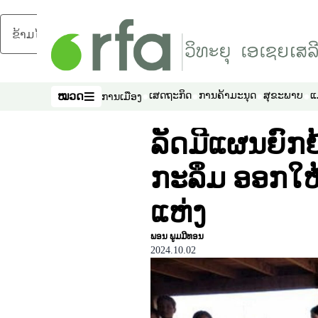
ຂ້າມໄປຍັງເນື້ອຫາຫຼັກ
ໝວດ
ເສດຖະກິດ
ການຄ້າມະນຸດ
ສຸຂະພາບ
ແ
ການເມືອງ
ໝວດ
ລັດມີແຜນຍົກຍ
ກະລຶມ ອອກໃຫ້
ແຫ່ງ
ພອນ ພູມມີທອນ
2024.10.02