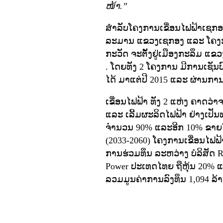
ໜ້າ.”
ສໍາລັບໂຄງການເຂື່ອນໄຟຟ້າເຊກອງ
ລະມານ ແຂວງເຊກອງ ແລະ ໂຄງການ
ກະວັດ ຈະຕັ້ງຢູ່ເມືອງກະລຶມ ແ
. ໂດຍທັງ 2 ໂຄງການ ມີການເຊັນ
ໄດ້ ມາແຕ່ປີ 2015 ແລະ ຜ່ານການສ
ເຂື່ອນໄຟຟ້າ ທັງ 2 ແຫ່ງ ຄາດວ່າ
ແລະ ເລີ້ມຜະລິດໄຟຟ້າ ຢ່າງເປັ
ຈໍານວນ 90% ແລະອີກ 10% ຂາຍໃ
(2033-2060) ໂຄງການເຂື່ອນໄຟຟ
ການຮ່ວມທຶນ ລະຫວ່າງ ບໍລິສັດ 
Power ປະເທດໄທຍ ຖືຫຸ້ນ 20% ແລະ
ລວມມູນຄ່າການລົງທຶນ 1,094 ລ້