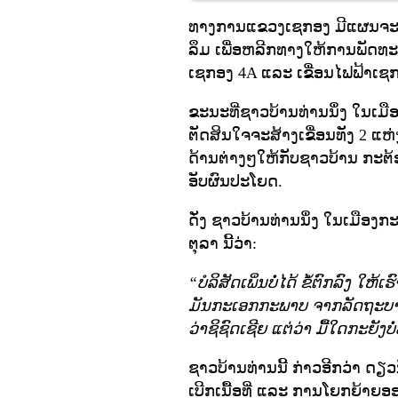
ທາງການແຂວງເຊກອງ ມີແຜນຈະບຸກເ
ລຶມ ເພື່ອຫລີກທາງໃຫ້ການພັດທະນ
ເຊກອງ 4A ແລະ ເຂື່ອນໄຟຟ້າເຊກອງ
ຂະນະທີ່ຊາວບ້ານທ່ານນຶ່ງ ໃນເ
ຕັດສິນໃຈຈະສ້າງເຂື່ອນທັງ 2 ແຫ
ດ້ານຕ່າງໆໃຫ້ກັບຊາວບ້ານ ກະຕ້
ອັບຜົນປະໂຍດ.
ດັ່ງ ຊາວບ້ານທ່ານນຶ່ງ ໃນເມືອງກະ
ຕຸລາ ນີ້ວ່າ:
“ບໍລິສັດເພິ່ນບໍ່ໄດ້ ຂໍ້ຕົກລົງ ໃຫ້ເ
ມັນກະເອກກະພາບ ຈາກລັດຖະບານຫັ
ວ່າຊິຊົດເຊີຍ ແຕ່ວ່າ ມື້ໃດກະຍັງບໍ່ທ
ຊາວບ້ານທ່ານນີ້ ກ່າວອີກວ່າ ດຽວ
ເບີກເນື້ອທີ່ ແລະ ການໂຍກຍ້າຍອ