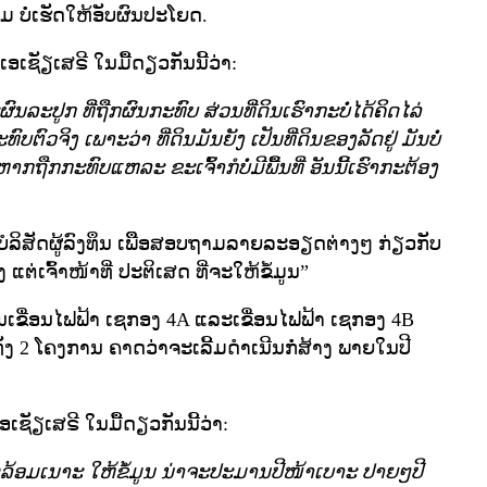
ມ ບໍ່ເຮັດໃຫ້ອັບຜົນປະໂຍດ.
ທຍຸ ເອເຊັຽເສຣີ ໃນມື້ດຽວກັນນີ້ວ່າ:
ົນລະປູກ ທີ່ຖືກຜົນກະທົບ ສ່ວນທີ່ດິນເຮົາກະບໍ່ໄດ້ຄິດໄລ່
ບຕົວຈິງ ເພາະວ່າ ທີ່ດິນມັນຍັງ ເປັນທີ່ດິນຂອງລັດຢູ່ ມັນບໍ່
າກຖືກກະທົບແຫລະ ຂະເຈົ້າກໍບໍ່ມີພື້ນທີ່ ອັນນີ້ເຮົາກະຕ້ອງ
ຫາບໍລິສັດຜູ້ລົງທຶນ ເພືີອສອບຖາມລາຍລະອຽດຕ່າງໆ ກ່ຽວກັບ
່ເຈົ້າໜ້າທີ່ ປະຕິເສດ ທີ່ຈະໃຫ້ຂໍ້ມູນ”
ການເຂື່ອນໄຟຟ້າ ເຊກອງ 4A ແລະເຂື່ອນໄຟຟ້າ ເຊກອງ 4B
ັງ 2 ໂຄງການ ຄາດວ່າຈະເລີ້ມດໍາເນີນກໍ່ສ້າງ ພາຍໃນປີ
ຸ ເອເຊັຽເສຣີ ໃນມື້ດຽວກັນນີ້ວ່າ:
ດລ້ອມເນາະ ໃຫ້ຂໍ້ມູນ ນ່າຈະປະມານປີໜ້າເບາະ ປາຍໆປີ