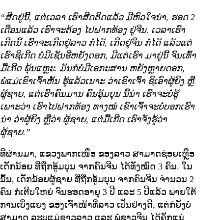
“ສີດຢູ່ນີ້, ແຕ່ເວລາ ເຮົາສີດຕິດແລ້ວ ມີຫົວໃຈນ່າ, ຮອດ 2
ເດືອນແລ້ວ ເຮົາຈະຕ້ອງ ໄປຝາກທ້ອງ ຢູ່ຈີນ. ເວລາເຮົາ
ເກີດນີ້ ເຮົາຈະເກີດຢູ່ລາວ ກໍໄດ້, ເກີດຢູ່ຈີນ ກໍໄດ້ ແລ້ວແຕ່
ເຮົາຊິເກີດ ບໍ່ມີເຊັນອີ່ຫຍັງດອກ, ມີແຕ່ເຮົາ ມາຢູ່ນີ້ ຈົນເທົ້າ
ມື້ເກີດ ພຸ້ນແຫຼະ. ມັນກໍບໍ່ມີເອກະສານ ຫຍັງຫຼາຍດອກ,
ພໍ່ແມ່ເຂົາເຈົ້າຫັ້ນ ຮູ້ແລ້ວເນາະ ວ່າເຂົາເຈົ້າ ຊິເອົາຜູ້ຍິງ ຫຼື
ຜູ້ຊາຍ, ແຕ່ເຮົາຄົນມານ ຄົນອູ້ມບຸນ ນີ້ນ່າ ເຮົາຈະບໍ່ຮູ້
ເພາະວ່າ ເຮົາໄປຝາກທ້ອງ ທາງໝໍ ເຂົາເຈົ້າຈະບໍ່ບອກເຮົາ
ນ່າ ວ່າຜູ້ຍິງ ຫຼືວ່າ ຜູ້ຊາຍ, ແຕ່ມື້ເກີດ ເຮົາຈັ່ງຮູ້ວ່າ
ຜູ້ຊາຍ.”
ທີ່ຜ່ານມາ, ແຂວງພາກເໜືອ ຂອງລາວ ສາມາດຊ່ອຍເຫຼືອ
ເດັກນ້ອຍ ທີ່ຖືກອູ້ມບຸນ ຈາກຄົນຈີນ ໄດ້ທັງໝົດ 3 ຄົນ. ໃນ
ນັ້ນ, ເດັກນ້ອຍຜູ້ຊາຍ ທີ່ຖືກອູ້ມບຸນ ຈາກຄົນຈີນ ຈໍານວນ 2
ຄົນ ກໍເຕີບໃຫຍ່ ຈົນຮອດອາຍຸ 3 ປີ ແລະ 5 ປີແລ້ວ ພາຍໃຕ້
ການເບິ່ງແຍງ ຂອງເຈົ້າໜ້າທີ່ລາວ ເປັນຢ່າງດີ, ແຕ່ກໍຍັງບໍ່
ສາມາດ ລະບຸແມ່ຊາວລາວ ແລະ ພໍ່ຊາວຈີນ ໄດ້ຄັກແນ່