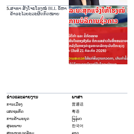
5
.
ສາທາ ສັງໂຈະໂຮງໝໍ BLL ຂໍ້ຫາ
ຄ້າອະໄວຍະວະຜິດກົດໝາຍ
ຂ່າວແລະລາຍງານ
ພາສາ
ການເມືອງ
普通话
ເສດຖະກິດ
粤语
ການຄ້າມະນຸດ
မြန်မာ
ສຸຂະພາບ
한국어
ສະພາບແວດລ້ອມ
ລາວ