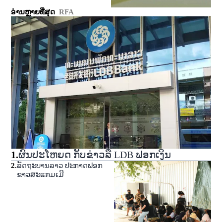
ອ່ານຫຼາຍທີ່ສຸດ
RFA
1
.
ຜົນປະໂຫຍດ ກັບຂ່າວລື LDB ຟອກເງິນ
2
.
ລັດຖະບານລາວ ປະກາດຟອກ
ຂາວສະແກມເມີ