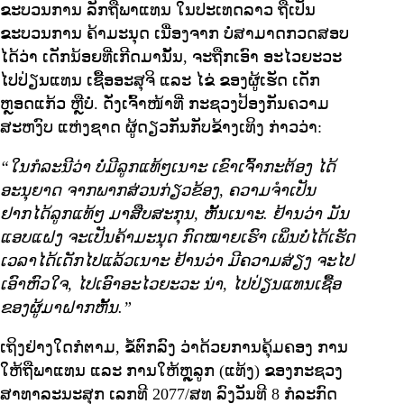
ຂະບວນການ ລັກຖືພາແທນ ໃນປະເທດລາວ ຖືເປັນ
ຂະບວນການ ຄ້າມະນຸດ ເນື່ອງຈາກ ບໍ່ສາມາດກວດສອບ
ໄດ້ວ່າ ເດັກນ້ອຍທີ່ເກີດມານັ້ນ, ຈະຖືກເອົາ ອະໄວຍະວະ
ໄປປ່ຽນແທນ ເຊື້ອອະສຸຈິ ແລະ ໄຂ່ ຂອງຜູ້ເຮັດ ເດັກ
ຫຼອດແກ້ວ ຫຼືບໍ່. ດັ່ງເຈົ້າໜ້າທີ່ ກະຊວງປ້ອງກັນຄວາມ
ສະຫງົບ ແຫ່ງຊາດ ຜູ້ດຽວກັນກັບຂ້າງເທິງ ກ່າວວ່າ:
“ໃນກໍລະນີວ່າ ບໍ່ມີລູກແທ້ໆເນາະ ເຂົາເຈົ້າກະຕ້ອງ ໄດ້
ອະນຸຍາດ ຈາກພາກສ່ວນກ່ຽວຂ້ອງ, ຄວາມຈໍາເປັນ
ຢາກໄດ້ລູກແທ້ໆ ມາສືບສະກຸນ, ຫັ້ນເນາະ. ຢ້ານວ່າ ມັນ
ແອບແຝງ ຈະເປັນຄ້າມະນຸດ ກົດໝາຍເຮົາ ເພິ່ນບໍ່ໄດ້ເຮັດ
ເວລາໄດ້ເດັກໄປແລ້ວເນາະ ຢ້ານວ່າ ມີຄວາມສ່ຽງ ຈະໄປ
ເອົາຫົວໃຈ, ໄປເອົາອະໄວຍະວະ ນ່າ, ໄປປ່ຽນແທນເຊື້ອ
ຂອງຜູ້ມາຝາກຫັ້ນ.”
ເຖິງຢ່າງໃດກໍຕາມ, ຂໍ້ຕົກລົງ ວ່າດ້ວຍການຄຸ້ມຄອງ ການ
ໃຫ້ຖືພາແທນ ແລະ ການໃຫ້ຫຼຸລູກ (ແທ້ງ) ຂອງກະຊວງ
ສາທາລະນະສຸກ ເລກທີ 2077/ສທ ລົງວັນທີ 8 ກໍລະກົດ