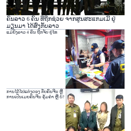
ຄົນລາວ 6 ຄົນ ທີ່ຖືກຊ່ວຍ ຈາກສູນສະແກມເມີ້ ຢູ່
ມຽນມາ ໄດ້ສົ່ງກັບລາວ
ແມ່ຍິງລາວ 4 ຄົນ ຖືກຈັບ ຢູ່ໄທ
ການໄດ້ໄປແຕ່ງດອງ ກັບຄົນຈີນ ຫຼື
ການເປັນເມຍຄົນຈີນ ຄຸ້ມຄ່າ ຫຼື ບໍ່?