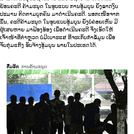
ຍ້ອນຄະດີ ຄ້າມະນຸດ ໃນຮູບແບບ ການອູ້ມບຸນ ຍັງຂາດງົບ
ປະມານ ຕິດຕາມບຸກຄົນ ມາດໍາເນີນຄະດີ. ນອກເໜືອຈາກ
ນັ້ນ, ຄະດີຄ້າມະນຸດ ໃນຮູບແບບອູ້ມບຸນ ຍັງບໍ່ຄ່ອຍເຫັນ ມີ
ຜູ້ເສຍຫາຍ ມາຟ້ອງຮ້ອງ ເພື່ອດໍາເນີນຄະດີ ຈຶ່ງເຮັດໃຫ້
ເຈົ້າໜ້າທີ່ຕໍາຫຼວດ ບໍ່ມີເບາະແສ ທີ່ຈະເກັບກໍາຂໍ້ມູນ ເພື່ອ
ຈັບກຸ່ມແກ໊ງ ຮັບຈ້າງອູ້ມບຸນ ພາຍໃນປະເທດໄດ້.
ຕື່ມອີກ
ການຄ້າມະນຸດ