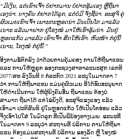
“ມີເງິນ, ແຕ່ເຂົາເຈົ້າ ບໍ່ຢາກມານ ບໍ່ຢາກອູ້ມເອງ ຫຼືຖືພາ
ເອງນ່າ. ບາງຄົນ ກໍຢາກໄດ້ລູກ, ແຕ່ບໍ່ມີ ຈັ່ງຊີ້ນ່າ. ອະສຸຈິ ຄູ່
ຜົວເມຍເຂົາເຈົ້າ ເພາະຕະຫຼອດນ່າ ມັນເປັນໂຕ ມາແລ້ວ
ເນາະ ແລ້ວມາຝາກ ຢູ່ໂຮງໝໍ ມາໃຫ້ເຮົາອູ້ມນ່າ. ມັນຢູ່
ຫຼອດແກ້ວ ມາແລ້ວ ເຂົາເຈົ້າ ສີດໃຫ້ເຮົາ. ຫົວໜ້າ ກໍຢູ່ນີ້
ເນາະ, ໂຮງໝໍ ກໍຢູ່ນີ້.”
ອີງຕາມຂໍ້ຕົກລົງ ວ່າດ້ວຍການຄຸ້ມຄອງ ການໃຫ້ຖືພາແທນ
ແລະ ການໃຫ້ຫຼຸລູກ ຂອງກະຊວງສາທາລະນະສຸກ ເລກທີ
2077/ສທ ລົງວັນທີ 8 ກໍລະກົດ 2021 ລະບຸໃນມາດຕາ 7
ວ່າ ການໃຫ້ຖືພາແທນ ແມ່ນຄູ່ຜົວເມຍ ທີ່ໄດ້ຮັບອະນຸຍາດ
ໃຫ້ດໍາເນີນການ ໃຫ້ຜູ້ຍິງຄົນອື່ນ ຖືພາແທນ ຕ້ອງບໍ່
ສາມາດ ຖືພາໄດ້ ແຕ່ໄຂ່ຍັງດີ, ອະສຸຈິແຂງແຮງ ແລ້ວ
ເອົາມາ ປະຕິສົນທິ ຢູ່ໃນຫຼອດແກ້ວ ໃຫ້ເປັນໂຕອ່ອນ ແລ້ວ
ຈຶ່ງເອົາໄປໃສ່ ໃນມົດລູກ ທີ່ເປັນພີ່ນ້ອງທາງເມຍ. ຂະນະທີ່
ໃນມາດຕາ 9 ລະບຸວ່າ ສະຖານທີ່ ບໍລິການ ການໃຫ້ຖືພາ
ແທນ ຕ້ອງແມ່ນສະຖານທີ່ ບໍລິການ ຂອງລັດ ຫຼື ໂຮງໝໍ