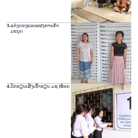
3
.
ແຕ່ງດອງແອບແຜງການຄ້າ
ມະນຸດ
4
.
ນັກຮຽນເສັງເຂົ້າຮຽນ ມຊ ໜ້ອຍ