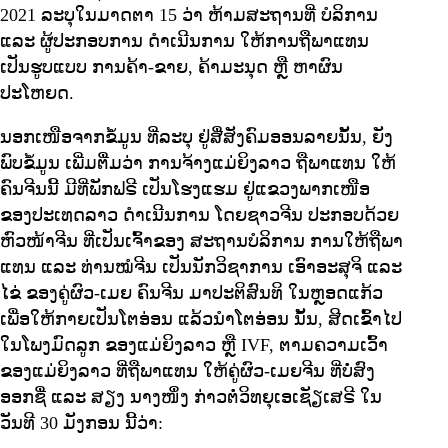
2021 ລະບຸໃນມາດຕາ 15 ວ່າ ຫ້າມສະຖານທີ່ ບໍລິການ
ແລະ ຜູ້ປະກອບການ ດໍາເນີນການ ໃຫ້ການຖືພາແທນ
ເປັນຮູບແບບ ການຄ້າ-ຂາຍ, ຄ້າມະນຸດ ຫຼື ຫາຜົນ
ປະໂຫຍດ.
ນອກເໜືອຈາກຂໍ້ມູນ ທີ່ລະບຸ ຢູ່ສື່ສັງຄົມອອນລາຍນັ້ນ, ຍັງ
ພົບຂໍ້ມູນ ເພີ່ມຕື່ມວ່າ ການຈ້າງແມ່ຍິງລາວ ຖືພາແທນ ໃຫ້
ຄົນຈີນນີ້ ມີທີ່ພັກຟຣີ ເປັນໂຮງແຮມ ຢູ່ແຂວງພາກເໜືອ
ຂອງປະເທດລາວ ດໍາເນີນການ ໂດຍຊາວຈີນ ປະກອບດ້ວຍ
ຫົວໜ້າຈີນ ທີ່ເປັນເຈົ້າຂອງ ສະຖານບໍລິການ ການໃຫ້ຖືພາ
ແທນ ແລະ ທ່ານໝໍຈີນ ເປັນນັກວິຊາການ ເອົາອະສຸຈິ ແລະ
ໄຂ່ ຂອງຄູ່ຜົວ-ເມຍ ຄົນຈີນ ມາປະຕິສົນທິ ໃນຫຼອດແກ້ວ
ເພື່ອໃຫ້ກາຍເປັນໂຕອ່ອນ ແລ້ວນໍາໂຕອ່ອນ ນັ້ນ, ສີດເຂົ້າໄປ
ໃນໂພງມົດລູກ ຂອງແມ່ຍິງລາວ ຫຼື IVF, ຕາມຄວາມເວົ້າ
ຂອງແມ່ຍິງລາວ ທີ່ຖືພາແທນ ໃຫ້ຄູ່ຜົວ-ເມຍຈີນ ທີ່ບໍ່ສົງ
ອອກຊື່ ແລະ ສຽງ ນາງໜຶ່ງ ກ່າວຕໍ່ວິທຍຸເອເຊັຽເສຣີ ໃນ
ວັນທີ 30 ມັງກອນ ນີ້ວ່າ: