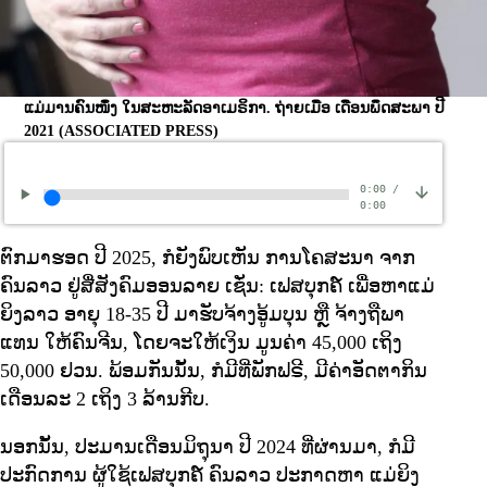
ແມ່ມານຄົນໜຶ່ງ ໃນສະຫະລັດອາເມຣິກາ. ຖ່າຍເມື່ອ ເດືອນພຶດສະພາ ປີ
2021
(ASSOCIATED PRESS)
0:00
/
0:00
ຕົກມາຮອດ ປີ 2025, ກໍຍັງພົບເຫັນ ການໂຄສະນາ ຈາກ
ຄົນລາວ ຢູ່ສື່ສັງຄົມອອນລາຍ ເຊັ່ນ: ເຟສບຸກຄ໌ ເພື່ອຫາແມ່
ຍິງລາວ ອາຍຸ 18-35 ປີ ມາຮັບຈ້າງອູ້ມບຸນ ຫຼື ຈ້າງຖືພາ
ແທນ ໃຫ້ຄົນຈີນ, ໂດຍຈະໃຫ້ເງິນ ມູນຄ່າ 45,000 ເຖິງ
50,000 ຢວນ. ພ້ອມກັນນັ້ນ, ກໍມີທີ່ພັກຟຣີ, ມີຄ່າອັດຕາກິນ
ເດືອນລະ 2 ເຖິງ 3 ລ້ານກີບ.
ນອກນັ້ນ, ປະມານເດືອນມິຖຸນາ ປີ 2024 ທີ່ຜ່ານມາ, ກໍມີ
ປະກົດການ ຜູ້ໃຊ້ເຟສບຸກຄ໌ ຄົນລາວ ປະກາດຫາ ແມ່ຍິງ