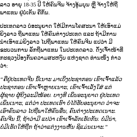
ລາວ ອາຍຸ 18-35 ປີ ໃຫ້ຄົນຈີນ ຈ້າງອູ້ມບຸນ ຫຼື ຈ້າງໃຫ້ຖື
ພາແທນ ຢູ່ບໍ່ເຕັນ ຄືກັນ.
ປະເທດລາວ ບໍ່ອະນຸຍາດ ໃຫ້ມີການໂຄສະນາ ໃຫ້ເອົາແມ່
ຍິງລາວ ຖືພາແທນ ໃຫ້ຄົນຕ່າງປະເທດ ແລະ ຖ້າມີການ
ນໍາເອົາແມ່ຍິງລາວ ໄປຖືພາແທນ ໃຫ້ຄົນຈີນ ແປວ່າ ມີ
ຂະບວນການ ລັກຖືພາແທນ ໃນປະເທດລາວ. ດັ່ງເຈົ້າໜ້າທີ່
ກະຊວງປ້ອງກັນຄວາມສະຫງົບ ແຫ່ງຊາດ ທ່ານໜຶ່ງ ກ່າວ
ວ່າ:
“ຄືຢູ່ປະເທດຈີນ ນີ້ເນາະ ມາເບິ່ງປະຊາກອນ ເຂົາເຈົ້າແລ້ວ
ປະຊາກອນ ເຂົາເຈົ້າຫຼາຍເນາະ, ເຂົາເຈົ້າເລັ່ງໃສ່ ແຕ່
ຜູ້ຊາຍ ຜູ້ຍິງລະມີໜ້ອຍ. ບາງທີ ເພິ່ນອະນຸຍາດ ຢູ່ປະເທດ
ເພິ່ນເນາະ, ແຕ່່ວ່າ ປະເທດເຮົາ ບໍ່ໄດ້ຮັບອະນຸຍາດ ວ່າຈະ
ເອົາຄົນລາວ ໄປຖືພາໃຫ້ຄົນອື່ນ, ຄົນຕ່າງປະເທດເນາະ.
ຄົນຈີນ ນີ້, ຖ້າວ່າມີ ແປວ່າ ເຂົາເຈົ້າລັກເຮັດກັນ. ບໍ່ມີນ່າ,
ບໍ່ມີເຮັດໃຫ້ຖືກ ຖ້າວ່າແຕ່ງງານຫັ້ນ ຊິແມ່ນເນາະ.”