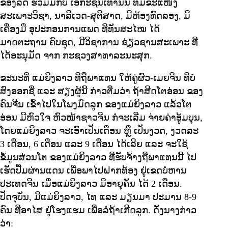
ຂອງລັດ ຮ່ວມມືກັບ ເອກະຊົນເທົ່ານັ້ນ ທີ່ມີຂະແໜງ
ສະເພາະວິຊາ, ນາລີເວດ-ສຸຕິສາດ, ມີຫ້ອງທົດລອງ, ມີ
ເຄື່ອງມື ອຸປະກອນການແພດ ທີ່ທັນສະໄໝ ໄດ້
ມາດຕະຖານ ຄົບຊຸດ, ມີວິຊາການ ຊ່ຽວຊານສະເພາະ ທີ່
ໄດ້ອະນຸມັດ ຈາກ ກະຊວງສາທາລະນະສຸກ.
ຂະນະທີ່ ແມ່ຍິງລາວ ທີ່ຖືພາແທນ ໃຫ້ຄູ່ຜົວ-ເມຍຈີນ ທີ່ບໍ່
ສົງອອກຊື່ ແລະ ສຽງຜູ້ນີ້ ກ່າວຕື່ມວ່າ ຖ້າສີດໂຕອ່ອນ ຂອງ
ຄົນຈີນ ເຂົ້າໄປໃນໂພງມົດລູກ ຂອງແມ່ຍິງລາວ ແລ້ວໂຕ
ອ່ອນ ມີຫົວໃຈ ຫົວໜ້າຊາວຈີນ ກໍຈະເລີ່ມ ຈ່າຍຄ່າອູ້ມບຸນ,
ໂດຍແມ່ຍິງລາວ ຈະເອົາເປັນເດືອນ ຫຼື ເປັນງວດ, ງວດລະ
3 ເດືອນ, 6 ເດືອນ ແລະ 9 ເດືອນ ໄດ້ເລີຍ ແລະ ຈະໃຊ້
ຂໍ້ມູນສ່ວນໂຕ ຂອງແມ່ຍິງລາວ ທີ່ຮັບຈ້າງຖືພາແທນນີ້ ໄປ
ເຮັດປື້ມຜ່ານແດນ ເພື່ອພາໄປຝາກທ້ອງ ຢູ່ເຂດບໍ່ຫານ
ປະເທດຈີນ ເມື່ອແມ່ຍິງລາວ ມີອາຍຸຄັນ ໄດ້ 2 ເດືອນ.
ປັດຈຸບັນ, ມີແມ່ຍິງລາວ, ໄທ ແລະ ມຽນມາ ປະມານ 8-9
ຄົນ ທີ່ອາໄສ ຢູ່ໂຮງແຮມ ເພື່ອລໍຖ້າເກີດລູກ. ດັ່ງນາງກ່າວ
ວ່າ: