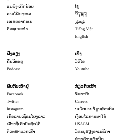
ແມ່ຍິງ-ເດັກນ້ອຍ
ខ្មែ
ລາວໂພ້ນທະເລ
བོད་སྐད།
ເອເຊຍອາຄະເນ
ئۇيغۇر
ວັດທະນະທຳ
Tiếng Việt
English
ຟັງສຽງ
ເບິ່ງ
ຄື້ນວິທະຍຸ
ວີດີໂອ
Opens in new window
Podcast
Youtube
ພົບກັບເຮົາຢູ່
ກ່ຽວກັບເຮົາ
Opens in new window
Facebook
ຈັນຍາບັນ
Opens in new window
Opens in new window
Twitter
Careers
Opens in new window
Instagram
ນະໂຍບາຍຂໍ້ມູນສ່ວນຕົວ
ເຄືອຂ່າຍເຊື່ອມໂຍງຂ່າວ
ເງື່ອນໄຂການນໍາໃຊ້
Opens in new window
ເລື່ອງທີ່ເກັບບັນທຶກໄວ້
USAGM
Opens in new wi
ຕິດຕໍ່ຫາພວກເຮົາ
ວິທະຍຸສຽງອາເມຣິກາ
ຊ່ອຍດ້ານເທັກນິກ