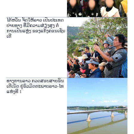
ໄຕ້ຫວັນ ຈັດໃຫ້ລາວ ເປັນປະເທດ
ປາຍທາງ ທີ່ມີຄວາມສ່ຽງສູງ ຕໍ່
ການເປັນແຫຼ່ງ ຂອງແກ້ງຄອນເຊັນ
ເຕີ
ທາງການລາວ ກວດສອບສາຍອິນ
ເຕີເນັດ ຢູ່ຂົວມິດຕະພາບລາວ-ໄທ
ແຫ່ງທີ 1