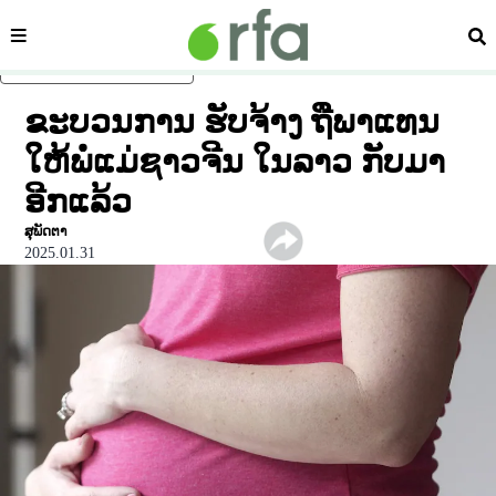
ໝວດ
ຄົ້
ຂ້າມໄປຍັງເນື້ອຫາຫຼັກ
ຂະບວນການ ຮັບຈ້າງ ຖືພາແທນ
ໃຫ້ພໍ່ແມ່ຊາວຈີນ ໃນລາວ ກັບມາ
ອີກແລ້ວ
ສຸພັດຕາ
2025.01.31