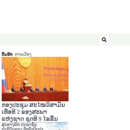
ຄົ້ນຫາ
ຕື່ມອີກ
ການເມືອງ
ກອງປະຊຸມ ສະໄໝວິສາມັນ
ເທື່ອທີ 2 ຂອງສະພາ
ແຫ່ງຊາດ ຊຸດທີ 9 ໄຂຂຶ້ນ
ສູນກາງພັກ ປະຊາຊົນ
ປະຕິວັດລາວ ຕົກລົງປັບປຸງ