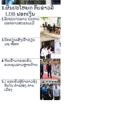
1
.
ຜົນປະໂຫຍດ ກັບຂ່າວລື
LDB ຟອກເງິນ
2
.
ລັດຖະບານລາວ ປະກາດ
ຟອກຂາວສະແກມເມີ
3
.
ນັກຮຽນເສັງເຂົ້າຮຽນ
ມຊ ໜ້ອຍ
4
.
ຈີນເຂົ້າມາຄອບຄົວ
ຄວບຄຸມລາວຫຼາຍດ້ານ
5
.
2 ຄອບຄົວຜູ້ນໍາລາວຊິງ
ກັນໃນ ຕໍາແໜ່ງ ການ
ເມືອງ