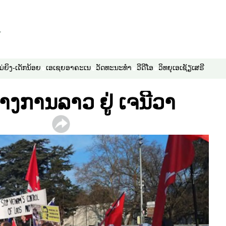
ມ່ຍິງ-ເດັກນ້ອຍ
ເອເຊຍອາຄະເນ
ວັດທະນະທຳ
ວີດີໂອ
ວິທຍຸເອເຊັຽເສຣີ
ງການລາວ ຢູ່ ເຈນີວາ