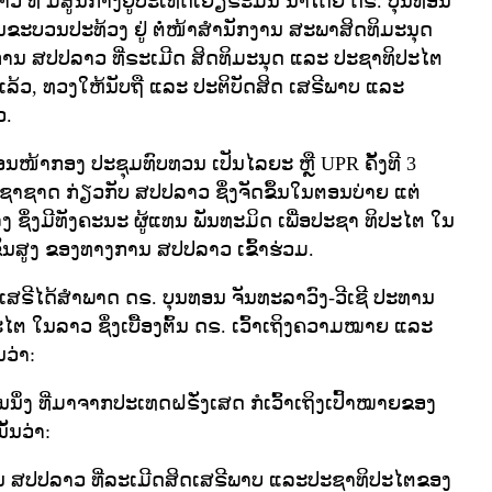
ວ ທີ່ ມີສູນກາງຢູ່ປະເທດເຢັຽຣະມັນ ນໍາໂດຍ ດຣ. ບຸນທອນ
ດີນຂະບວນປະທ້ວງ ຢູ່ ຕໍ່ໜ້າສໍານັກງານ ສະພາສິດທິມະນຸດ
 ສປປລາວ ທີ່ຣະເມີດ ສິດທິມະນຸດ ແລະ ປະຊາທິປະໄຕ
ີ ແລ້ວ, ທວງໃຫ້ນັບຖື ແລະ ປະຕິບັດສິດ ເສຣີພາບ ແລະ
ວ.
ນໜ້າກອງ ປະຊຸມທົບທວນ ເປັນໄລຍະ ຫຼື UPR ຄັ້ງທີ 3
ຊາດ ກ່ຽວກັບ ສປປລາວ ຊຶ່ງຈັດຂຶ້ນໃນຕອນບ່າຍ ແຕ່
 ຊຶ່ງມີທັງຄະນະ ຜູ້ແທນ ພັນທະມິດ ເພື່ອປະຊາ ທິປະໄຕ ໃນ
້ນສູງ ຂອງທາງການ ສປປລາວ ເຂົ້າຮ່ວມ.
ເສຣີໄດ້ສໍາພາດ ດຣ. ບຸນທອນ ຈັນທະລາວົງ-ວີເຊີ ປະທານ
ໄຕ ໃນລາວ ຊຶ່ງເບື້ອງຕົ້ນ ດຣ. ເວົ້າເຖິງຄວາມໝາຍ ແລະ
ວ່າ:
ນນຶ່ງ ທີ່ມາຈາກປະເທດຝຣັ່ງເສດ ກໍເວົ້າເຖິງເປົ້າໝາຍຂອງ
້ນວ່າ:
 ສປປລາວ ທີ່ລະເມີດສິດເສຣີພາບ ແລະປະຊາທິປະໄຕຂອງ