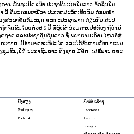
ົງການ ພັນທະມິດ ເພື່ອ ປະຊາທິປະໄຕໃນລາວ ຈັດຂຶ້ນໃນ
ະຣາ ນີ້ ທີ່ນະຄອນເຈນີວາ ປະເທດສະວິດເຊີແລັນ ກ່ອນໜ້າ
ຂອງສະພາສິດທິມະນຸດ ສະຫະປະຊາຊາດ ກ່ຽວກັບ ສປປ
່ຖືກຈັດຂຶ້ນໃນແຕ່ລະ 5 ປີ ທີ່ຜູ້ເຂົ້າຮ່ວມການປະທ້ວງ ຖືວ່າມີ
ດຊາດ ແລະປະຊາຊົນຊົນລາວ ທີ່ ພຍາຍາມເຄື່ອນໄຫວຕໍ່ສູ້
ອກກະຣາດ, ມີອໍານາດອະທິປະໄຕ ແລະໄດ້ຮັບການພັທນາແບບ
ງຊຸມຊົນ,ໃຫ້ ປະຊາຊົນລາວ ທັງຊາດ ມີສິດ, ເສຣີພາບ ແລະ
ຟັງສຽງ
ພົບກັບເຮົາຢູ່
Opens in new windo
ຄື້ນວິທະຍຸ
Facebook
Opens in new window
Podcast
Twitter
Opens in new windo
Instagram