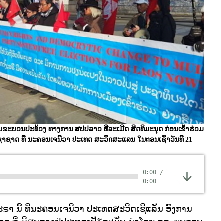
ີນຂະບວນປະທ້ວງ ທາງການ ສປປລາວ ທີ່ລະເມີດ ສິດທິມະນຸດ ກ່ອນເຂົ້າຮ່ວມ
ຊາດ ທີ່ ນະຄອນເຈນີວາ ປະເທດ ສະວິດສະແລນ ໃນຕອນເຊົ້າວັນທີ 21
0:00
/
0:00
ກະຣາ ນີ້ ທີ່ນະຄອນເຈນີວາ ປະເທດສະວິດເຊີແລັນ ອົງການ