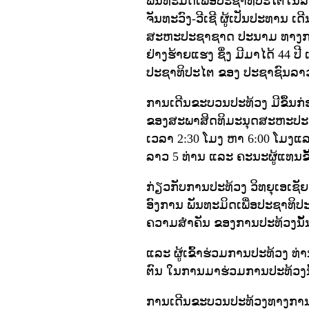
ພັນທະມິດເພື່ອປະຊາທິປະໄຕໃນລາ
ຈັນທະວົງ-ວີເຊີ ຜູ້ເປັນປະທານ ເ
ສະຫະປະຊາຊາດ ປະນາມ ທາງການ
ຢ່າງຮ້າຍແຮງ ຊຶ່ງ ມີມາໄດ້ 44 ປ
ປະຊາທິປະໄຕ ຂອງ ປະຊາຊົນລາ
ການເດີນຂະບວນປະທ້ວງ ມີຂຶ້ນກ່ອ
ຂອງສະພາສິດທິມະນຸດສະຫະປະຊາ
ເວລາ 2:30 ໂມງ ຫາ 6:00 ໂມງແລງ
ລາວ 5 ທ່ານ ແລະ ຄະນະຜູ້ແທນຂັ
ກ່ຽວກັບການປະທ້ວງ ວິທຍຸເອເຊັຍ
ອົງການ ພັນທະມິດເພື່ອປະຊາທິປະ
ຄວາມສໍາຄັນ ຂອງການປະທ້ວງນັ້ນ
ແລະ ຜູ້ເຂົ້າຮ່ວມການປະທ້ວງ ທ່າ
ຕົນ ໃນການມາຮ່ວມການປະທ້ວງນັ
ການເດີນຂະບວນປະທ້ວງທາງການ