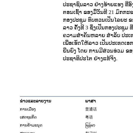
ປະຊາຊົນລາວ ຢ່າງຮ້າຍແຮງ ທີ່ອ
ຕອນເຊົ້າ ຂອງມື້ວັນທີ 21 ມົກກ
ກອງປະຊຸມ ທົບທວນເປັນໄລຍະ 
ລາວ ຄັ້ງທີ 3 ຊຶ່ງເປັນກອງປະຊຸມ ທີ
ຄວາມສໍາຄັນຫລາຍ ສໍາລັບ ປະເທ
ເພື່ອເຮັດໃຫ້ລາວ ເປັນປະເທດເ
ຍືນຍົງ ໂດຍ ການມີສ່ວນຮ່ວມ ຂອ
ປະຊາທິປະໄຕ ຢ່າງແທ້ຈິງ.
ຂ່າວແລະລາຍງານ
ພາສາ
ການເມືອງ
普通话
ເສດຖະກິດ
粤语
ການຄ້າມະນຸດ
မြန်မာ