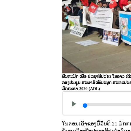
ພັນທະມິດ ເພື່ອ ປະຊາທິປະໄຕ ໃນລາວ ເດ
ກອງປະຊຸມ ສະພາສິດທິມະນຸດ ສະຫະປະຊາ
ມົກກະຣາ 2020
(ADL)
ໃນຕອນເຊົ້າຂອງມື້ວັນທີ 21 ມົກ