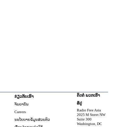
ຕິດຕໍ່ ພວກເຮົາ
ກ່ຽວກັບເຮົາ
w
ທີ່ຢູ່
ຈັນຍາບັນ
Opens in new window
Radio Free Asia
Careers
2025 M Street NW
w
Suite 300
ນະໂຍບາຍຂໍ້ມູນສ່ວນຕົວ
Washington, DC