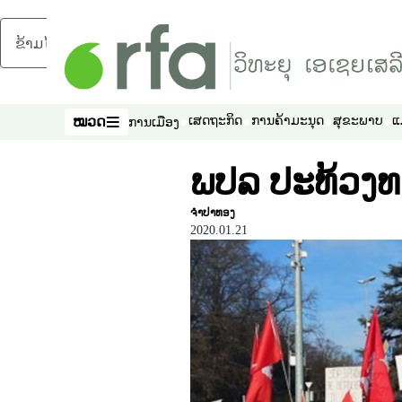
ຂ້າມໄປຍັງເນື້ອຫາຫຼັກ
ໝວດ
ເສດຖະກິດ
ການຄ້າມະນຸດ
ສຸຂະພາບ
ແ
ການເມືອງ
ໝວດ
ພປລ ປະທ້ວງທາ
ຈໍາປາທອງ
2020.01.21