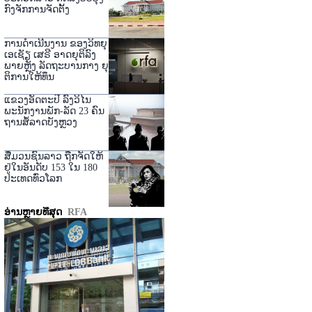
ກົງຈັກການຈັດຕັ້ງ
ການດໍາເນີນງານ ຂອງວິທຍຸ
ເອເຊັຽ ເສຣີ ອາດຍຸຕິລົງ
ພາຍຫຼັງ ລັດຖະບານກາງ ຍຸ
ຕິການໃຫ້ທຶນ
ແຂວງອັດຕະປື ລົງວິໄນ
ພະນັກງານພັກ-ລັດ 23 ຄົນ
ຖານສໍ້ລາດບັງຫຼວງ
ສື່ມວນຊົນລາວ ຖືກຈັດໃຫ້
ຢູ່ໃນອັນດັບ 153 ໃນ 180
ປະເທດທົ່ວໂລກ
ອ່ານຫຼາຍທີ່ສຸດ
RFA