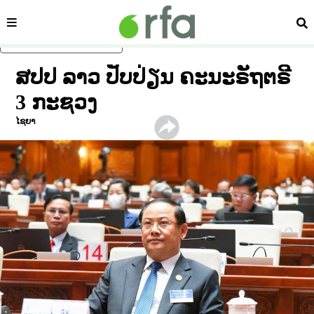
ໝວດ
ຄົ້
ຂ້າມໄປຍັງເນື້ອຫາຫຼັກ
ສປປ ລາວ ປັບປ່ຽນ ຄະນະຣັຖຕຣີ
3 ກະຊວງ
ໄຊຍາ