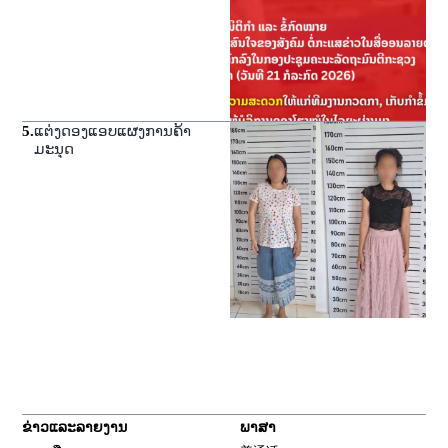
5
.
ແຕ່ງດອງແອບແຜງການຄ້າ
ມະນຸດ
ຂ່າວແລະລາຍງານ
ພາສາ