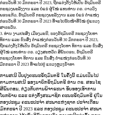
ກ່ອນວັນທີ 30 ມົກກະຣາ ປີ 2023, ຖືກແຕ່ງຕັ້ງໃຫ້ເປັນ ຣັຖມົນຕຣີ
ກະຊວງພະລັງງານ ແລະ ບໍ່ແຮ່ ຜູ້ໃໝ່ ແທນທ່ານ ດຣ. ດາວວົງ
ພອນແກ້ວ, ຣັຖມົນຕຣີ ກະຊວງພະລັງງານ ແລະ ບໍ່ແຮ່ ຕຳແໜ່ງ
ກ່ອນວັນທີ 30 ມົກກະຣາ ປີ 2023 ທີ່ຈະໄປຮັບໜ້າທີ່ໃໝ່ ຢູ່ແຂວງ
ສາຣະວັນ.
ທ່ານ ງາມປະສົງ ເມືອງມະນີ, ຮອງຣັຖມົນຕຣີ ກະຊວງໂຍທາ
ທິການ ແລະ ຂົນສົ່ງ ຕໍາແໜ່ງກ່ອນວັນທີ 30 ມົກກະຣາ ປີ 2023,
ຖືກແຕ່ງຕັ້ງໃຫ້ເປັນ ຣັຖມົນຕຣີ ກະຊວງໂຍທາ ທິການ ແລະ ຂົນສົ່ງ
ຜູ້ໃໝ່ ແທນທ່ານ ດຣ. ວຽງສະຫວັດ ສີພັນດອນ, ຣັຖມົນຕຣີ
ກະຊວງໂຍທາ ທິການ ແລະ ຂົນສົ່ງ ຕຳແໜ່ງກ່ອນວັນທີ 30
ມົກກະຣາ ປີ 2023 ທີ່ຈະໄປຢູ່ ແຂວງຫຼວງນ້ຳທາ
ການສເນີ ປັບປຸງຄະນະຣັຖມົນຕຣີ ໃນຄັ້ງນີ້ ແມ່ນເປັນໄປ
ຕາມການສເນີ ຂອງນາຍົກຣັຖມົນຕຣີ ທ່ານ ດຣ. ສອນໄຊ
ສີພັນດອນ, ກ່ຽວກັບການພິຈາຣະນາ ຮັບຮອງເອົາການ
ໂຍກຍ້າຍ ແລະ ແຕ່ງຕັ້ງສະມາຊິກ ຄະນະຣັຖມົນຕຣີ ຢູ່ໃນ
ກອງປະຊຸມ ຄະນະປະຈຳ ສະພາແຫ່ງຊາຕ ປະຈຳເດືອນ
ມົກກະຣາ ປີ 2023 ແລະ ກອງປະຊຸມ ຄະນະປະຈໍາ ສະພາ