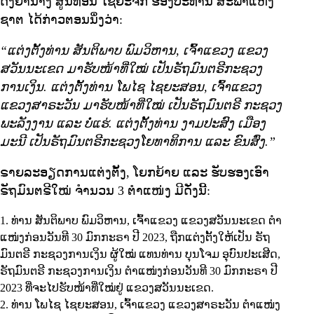
ດັ່ງຍານາງ ສູນທອນ ໄຊຍະຈັກ ຮອງປະທານ ສະພາແຫ່ງ
ຊາຕ ໄດ້ກ່າວຕອນນຶ່ງວ່າ:
“ແຕ່ງຕັ້ງທ່ານ ສັນຕິພາບ ພົມວິຫານ, ເຈົ້າແຂວງ ແຂວງ
ສວັນນະເຂດ ມາຮັບໜ້າທີ່ໃໝ່ ເປັນຣັຖມົນຕຣີກະຊວງ
ການເງິນ. ແຕ່ງຕັ້ງທ່ານ ໂພໄຊ ໄຊຍະສອນ, ເຈົ້າແຂວງ
ແຂວງສາຣະວັນ ມາຮັບໜ້າທີ່ໃໝ່ ເປັນຣັຖມົນຕຣີ ກະຊວງ
ພະລັງງານ ແລະ ບໍ່ແຮ່. ແຕ່ງຕັ້ງທ່ານ ງາມປະສົງ ເມືອງ
ມະນີ ເປັນຣັຖມົນຕຣີກະຊວງໂຍທາທິການ ແລະ ຂົນສົ່ງ.”
ຣາຍລະອຽດການແຕ່ງຕັ້ງ, ໂຍກຍ້າຍ ແລະ ຮັບຮອງເອົາ
ຣັຖມົນຕຣີໃໝ່ ຈຳນວນ 3 ຕຳແໜ່ງ ມີດັ່ງນີ້:
ທ່ານ ສັນຕິພາບ ພົມວິຫານ, ເຈົ້າແຂວງ ແຂວງສວັນນະເຂດ ຕໍາ
ແໜ່ງກ່ອນວັນທີ 30 ມົກກະຣາ ປີ 2023, ຖືກແຕ່ງຕັ້ງໃຫ້ເປັນ ຣັຖ
ມົນຕຣີ ກະຊວງການເງິນ ຜູ້ໃໝ່ ແທນທ່ານ ບຸນໂຈມ ອຸບົນປະເສີດ,
ຣັຖມົນຕຣີ ກະຊວງການເງິນ ຕຳແໜ່ງກ່ອນວັນທີ 30 ມົກກະຣາ ປີ
2023 ທີ່ຈະໄປຮັບໜ້າທີ່ໃໝ່ຢູ່ ແຂວງສວັນນະເຂດ.
ທ່ານ ໂພໄຊ ໄຊຍະສອນ, ເຈົ້າແຂວງ ແຂວງສາຣະວັນ ຕໍາແໜ່ງ