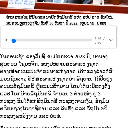
ທ່ານ ສອນໄຊ ສີພັນດອນ ນາຍົກຣັຖມົນຕຣີ ແຫ່ງ ສປປ ລາວ ຄົນໃໝ່.
ນະຄອນຫຼວງວຽງຈັນ ວັນທີ 30 ທັນວາ ປີ 2022.
(ຮູບພາບ: ປກສ)
0:00
/
0:00
ໃນຕອນເຊົ້າ ຂອງວັນທີ 30 ມົກກະຣາ 2023 ນີ້, ຍານາງ
ສູນທອນ ໄຊຍະຈັກ, ຮອງປະທານສະພາແຫ່ງຊາຕ
ຕາງໜ້າຄະນະປະຈຳສະພາແຫ່ງຊາຕ ໄດ້ຖແລງຂ່າວຕໍ່ສື່
ມວນຊົນລາວ ທີ່ຫໍສະພາແຫ່ງຊາຕວ່າ ຣັຖບານ ໄດ້ປັບປຸງ
ຄະນະຣັຖມົນຕຣີ ຫຼືຄະນະຣັຖບານ ໂດຍໄດ້ສເນີແຕ່ງຕັ້ງ
ແລະ ໂຍກຍ້າຍຣັຖມົນຕຣີ ຈຳນວນ 3 ຕຳແໜ່ງ ຢູ່ 3
ກະຊວງ ອັນໄດ້ແກ່ຣັຖມົນຕຣີ ກະຊວງການເງິນ, ຣັຖມົນ
ຕຣີກະຊວງໂຍທາທິການ ແລະ ຂົນສົ່ງ ແລະ ຣັຖມົນຕຣີ
ກະຊວງພະລັງງານ ແລະ ບໍ່ແຮ່.