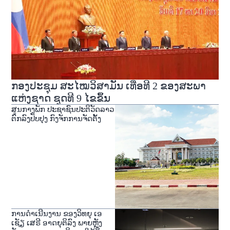
ກອງປະຊຸມ ສະໄໝວິສາມັນ ເທື່ອທີ 2 ຂອງສະພາ
ແຫ່ງຊາດ ຊຸດທີ 9 ໄຂຂຶ້ນ
ສູນກາງພັກ ປະຊາຊົນປະຕິວັດລາວ
ຕົກລົງປັບປຸງ ກົງຈັກການຈັດຕັ້ງ
ການດໍາເນີນງານ ຂອງວິທຍຸ ເອ
ເຊັຽ ເສຣີ ອາດຍຸຕິລົງ ພາຍຫຼັງ