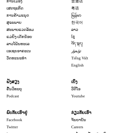
ການເມືອງ
普通话
ເສດຖະກິດ
粤语
ການຄ້າມະນຸດ
မြန်မာ
ສຸຂະພາບ
한국어
ສະພາບແວດລ້ອມ
ລາວ
ແມ່ຍິງ-ເດັກນ້ອຍ
ខ្មែ
ລາວໂພ້ນທະເລ
བོད་སྐད།
ເອເຊຍອາຄະເນ
ئۇيغۇر
ວັດທະນະທຳ
Tiếng Việt
English
ຟັງສຽງ
ເບິ່ງ
ຄື້ນວິທະຍຸ
ວີດີໂອ
Opens in new window
Podcast
Youtube
ພົບກັບເຮົາຢູ່
ກ່ຽວກັບເຮົາ
Opens in new window
Facebook
ຈັນຍາບັນ
Opens in new window
Opens in new window
Twitter
Careers
Opens in new window