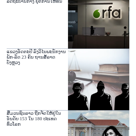
ລັດຖະບານກາງ ຍຸຕິການໃຫ້ທຶນ
ແຂວງອັດຕະປື ລົງວິໄນພະນັກງານ
ພັກ-ລັດ 23 ຄົນ ຖານສໍ້ລາດ
ບັງຫຼວງ
ສື່ມວນຊົນລາວ ຖືກຈັດໃຫ້ຢູ່ໃນ
ອັນດັບ 153 ໃນ 180 ປະເທດ
ທົ່ວໂລກ