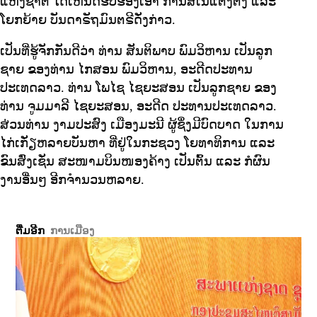
ແຫ່ງຊາຕ ໄດ້ເຫັນດີຮັບຮອງເອົາ ການສເນີແຕ່ງຕັ້ງ ແລະ
ໂຍກຍ້າຍ ບັນດາຣັຖມົນຕຣີດັ່ງກ່າວ.
ເປັນທີ່ຮູ້ຈັກກັນດີວ່າ ທ່ານ ສັນຕິພາບ ພົມວິຫານ ເປັນລູກ
ຊາຍ ຂອງທ່ານ ໄກສອນ ພົມວິຫານ, ອະດີດປະທານ
ປະເທດລາວ. ທ່ານ ໂພໄຊ ໄຊຍະສອນ ເປັນລູກຊາຍ ຂອງ
ທ່ານ ຈູມມາລີ ໄຊຍະສອນ, ອະດີດ ປະທານປະເທດລາວ.
ສ່ວນທ່ານ ງາມປະສົງ ເມືອງມະນີ ຜູ້ຊຶ່ງມີບົດບາດ ໃນການ
ໄກ່ເກັ່ຽຫລາຍບັນຫາ ທີ່ຢູ່ໃນກະຊວງ ໂຍທາທິການ ແລະ
ຂົນສົ່ງເຊັ່ນ ສະໜາມບິນໜອງຄ້າງ ເປັນຕົ້ນ ແລະ ກໍຜົນ
ງານອື່ນໆ ອີກຈຳນວນຫລາຍ.
ຕື່ມອີກ
ການເມືອງ