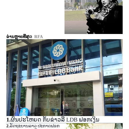
ອ່ານຫຼາຍທີ່ສຸດ
RFA
1
.
ຜົນປະໂຫຍດ ກັບຂ່າວລື LDB ຟອກເງິນ
2
.
ລັດຖະບານລາວ ປະກາດຟອກ