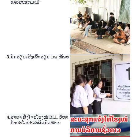
ຂາວສະແກມເມີ
3
.
ນັກຮຽນເສັງເຂົ້າຮຽນ ມຊ ໜ້ອຍ
4
.
ສາທາ ສັງໂຈະໂຮງໝໍ BLL ຂໍ້ຫາ
ຄ້າອະໄວຍະວະຜິດກົດໝາຍ