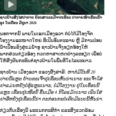
ຊາວບ້ານສົງໄສປາຕາຍ ຍ້ອນສານເຄມີຈາກເຂື່ອນ
ປາຕາຍໜ້າເຂື່ອນນໍ້າ
ອູ4 ໃນເດືອນ ມິຖຸນາ 2026
ນອກຈາກນີ້ ພາຍໃນເຂດເມືອງຂວາ ກໍບໍ່ໄດ້ມີໂຮງຈັກ
ໂຮງງານຂະໜາດໃຫຍ່ ທີ່ເປັນອັນຕະລາຍ ຫຼື ມີການປ່ອຍ
ນ້ຳເປື້ອນລົງສູ່ແມ່ນ້ຳອູ ຊາວບ້ານຈຶ່ງຮຽກຮ້ອງໃຫ້
ພາກສ່ວນກ່ຽວຂ້ອງ ກວດຫາສາເຫດຢ່າງລະອຽດ ເພື່ອບໍ່
ໃຫ້ສົ່ງຜົນກະທົບຕໍ່ຊາວບ້ານໃນພື້ນທີ່ໃນໄລຍະຍາວ.
ຊາວບ້ານ ເມືອງຂວາ ແຂວງຜົ້ງສາລີ:
ຫາກໍມີວັນທີ 20
ປາຍນີ້ແຫຼະ ຍ້ານຂະເຈົ້າຢູ່ເຂື່ອນຫັ້ນນ່າເນາະ ຂະເຈົ້າໃສ່
ຢາແມ່ນຫຍັງບໍ່ຮູ້ແຫຼະເນາະ, ບໍ່ມີໂຮງງານ ຢູ່ໃນເຂື່ອນນີ້
ແຫຼະ ເຂື່ອນຢູ່ເໜືອນີ້ ຂຶ້ນເມືອ 4 ກິໂລແມັດເນາະ ເພິ່ນໃສ່
ຢາອີ່ຫຍັງຢູ່ເຂື່ອນນີ້ນ່າ ຕະກ່ອນກະບໍ່ເຄີຍມີແບບນີ້ຫັ້ນນ່າ.
ກ່ຽວກັບເລື່ອງນີ້ ພະແນກກະສິກຳ ແລະສິ່ງແວດລ້ອມ