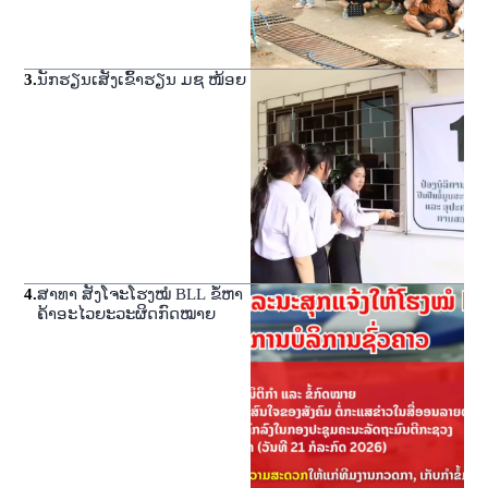
3
.
ນັກຮຽນເສັງເຂົ້າຮຽນ ມຊ ໜ້ອຍ
4
.
ສາທາ ສັງໂຈະໂຮງໝໍ BLL ຂໍ້ຫາ
ຄ້າອະໄວຍະວະຜິດກົດໝາຍ