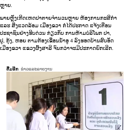
ຫຼາຍ.
ພາຍຫຼັງເກີດເຫດປາຕາຍຈຳນວນຫຼາຍ ຫ້ອງການກະສິກຳ
ແລະ ສິ່ງແວດລ້ອມ ເມືອງຂວາ ກໍໄດ້ປະກາດ ແຈ້ງເຕືອນ
ປະຊາຊົນຢ່າງຮີບດ່ວນ ກ່ຽວກັບ ການຫ້າມບໍລິໂພກ ປາ,
ປູ, ກຸ້ງ, ຫອຍ ຕາມກ້ອງເຂື່ອນນ້ຳອູ 4 ລົງຮອດບ້ານສົບອັດ
ເມືອງຂວາ ແຂວງຜົ້ງສາລີ ຈົນກວ່າຈະມີປະກາດຍົກເລີກ.
ຕື່ມອີກ
ຂ່າວແລະລາຍງານ