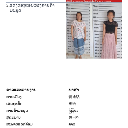
5
.
ແຕ່ງດອງແອບແຜງການຄ້າ
ມະນຸດ
ຂ່າວແລະລາຍງານ
ພາສາ
ການເມືອງ
普通话
ເສດຖະກິດ
粤语
ການຄ້າມະນຸດ
မြန်မာ
ສຸຂະພາບ
한국어
ສະພາບແວດລ້ອມ
ລາວ