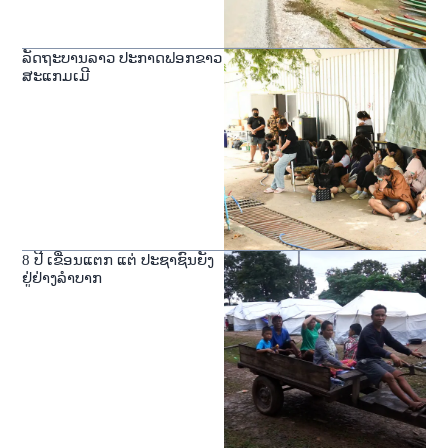
ລັດຖະບານລາວ ປະກາດຟອກຂາວ
ສະແກມເມີ
8 ປີ ເຂື່ອນແຕກ ແຕ່ ປະຊາຊົນຍັງ
ຢູ່ຢ່າງລໍາບາກ