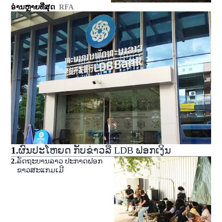
ອ່ານຫຼາຍທີ່ສຸດ
RFA
1
.
ຜົນປະໂຫຍດ ກັບຂ່າວລື LDB ຟອກເງິນ
2
.
ລັດຖະບານລາວ ປະກາດຟອກ
ຂາວສະແກມເມີ