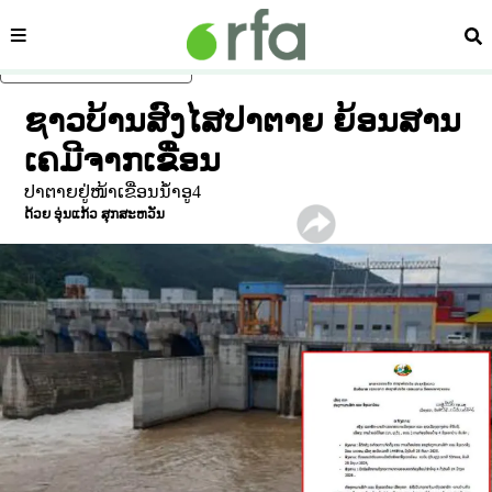
ໝວດ
ຄົ້
ຂ້າມໄປຍັງເນື້ອຫາຫຼັກ
ຊາວບ້ານສົງໄສປາຕາຍ ຍ້ອນສານ
ເຄມີຈາກເຂື່ອນ
ປາຕາຍຢູ່ໜ້າເຂື່ອນນໍ້າອູ4
ດ້ວຍ
ອຸ່ນແກ້ວ ສຸກສະຫວັນ