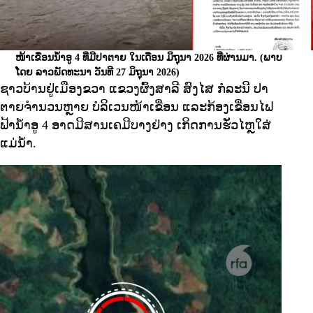
ໜ້າເຂື່ອນນໍ້າອູ 4 ທີ່ມີປາຕາຍ ໃນເດືອນ ມິຖຸນາ 2026 ທີ່ຜ່ານມາ.
(ພາບ
ໂດຍ ລາວພັດທະນາ ວັນທີ 27 ມິຖຸນາ 2026)
ຊາວບ້ານຢູ່ເມືອງຂວາ ແຂວງຜົ້ງສາລີ ສົງໄສ ກໍລະນີ ປາ
ຕາຍຈຳນວນຫຼາຍ ບໍລິເວນໜ້າເຂື່ອນ ແລະກ້ອງເຂື່ອນໄຟ
ຟ້ານ້ຳອູ 4 ອາດມີສານເຄມີບາງຢ່າງ ເກິດການຮັ່ວໄຫຼໃສ່
ແມ່ນ້ຳ.