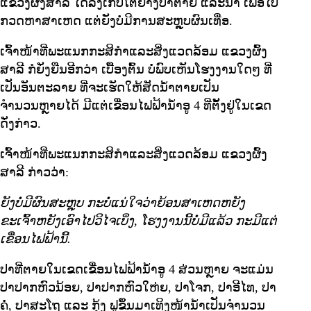
ແຂວງຜົ້ງສາລີ ໄດ້ລົງເກັບໂຕຢ່າງປາຕາຍ ແລະນ້ຳ ເພື່ອໄປ
ກວດຫາສາເຫດ ແຕ່ຍັງບໍ່ມີການສະຫຼຸບຜົນເທື່ອ.
ເຈົ້າໜ້າທີ່ພະແນກກະສິກຳແລະສິ່ງແວດລ້ອມ ແຂວງຜົ້ງ
ສາລີ ກໍຍັ່ງຍືນອີກວ່າ ເບື້ອງຕົ້ນ ບໍ່ພົບເຫັນໂຮງງານໃດໆ ທີ່
ເປັນອັນຕະລາຍ ທີ່ຈະເຮັດໃຫ້ສັດນ້ຳຕາຍເປັນ
ຈຳນວນຫຼາຍໄດ້ ມີແຕ່ເຂື່ອນໄຟຟ້ານ້ຳອູ 4 ທີ່ຕັ້ງຢູ່ໃນເຂດ
ດັ່ງກ່າວ.
ເຈົ້າໜ້າທີ່ພະແນກກະສິກຳແລະສິ່ງແວດລ້ອມ ແຂວງຜົ້ງ
ສາລີ ກ່າວວ່າ:
ຍັງບໍ່ມີຜົນສະຫຼຸບ ກະບໍ່ແນ່ໃຈວ່າຍ້ອນສາເຫດຫຍັງ
ຂະເຈົ້າຫຍັງເອົາໄປວິໄຈເບິ່ງ, ໂຮງງານນີ້ບໍ່ມີແລ້ວ ກະມີແຕ່
ເຂື່ອນໄຟຟ້ານີ້.
ປາທີ່ຕາຍໃນເຂດເຂື່ອນໄຟຟ້ານ້ຳອູ 4 ສ່ວນຫຼາຍ ຈະແມ່ນ
ປາປາກຫົວນ້ອຍ, ປາປາກຫົວໃຫ່ຍ, ປາໂຈກ, ປາອີໄທ, ປາ
ຄໍ່, ປາສະໂຖ ແລະ ກຸ້ງ ຟູຂຶ້ນມາເທິງໜ້ານໍ້າເປັນຈໍານວນ