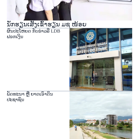
ນັກຮຽນເສັງເຂົ້າຮຽນ ມຊ ໜ້ອຍ
ຜົນປະໂຫຍດ ກັບຂ່າວລື LDB
ຟອກເງິນ
ພັດທະນາ ຫຼື ຍາດເອົາດິນ
ປະຊາຊົນ