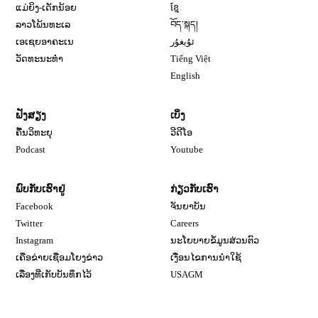
ແມ່ຍິງ-ເດັກນ້ອຍ
ខ្មែ
ລາວໂພ້ນທະເລ
བོད་སྐད།
ເອເຊຍອາຄະເນ
ئۇيغۇر
ວັດທະນະທຳ
Tiếng Việt
English
ຟັງສຽງ
ເບິ່ງ
ຄື້ນວິທະຍຸ
ວີດີໂອ
Opens in new window
Podcast
Youtube
ພົບກັບເຮົາຢູ່
ກ່ຽວກັບເຮົາ
Opens in new window
Facebook
ຈັນຍາບັນ
Opens in new window
Opens in new window
Twitter
Careers
Opens in new window
Instagram
ນະໂຍບາຍຂໍ້ມູນສ່ວນຕົວ
ເຄືອຂ່າຍເຊື່ອມໂຍງຂ່າວ
ເງື່ອນໄຂການນໍາໃຊ້
Opens in new window
ເລື່ອງທີ່ເກັບບັນທຶກໄວ້
USAGM
Opens in new wi
ຕິດຕໍ່ຫາພວກເຮົາ
ວິທະຍຸສຽງອາເມຣິກາ
ຊ່ອຍດ້ານເທັກນິກ