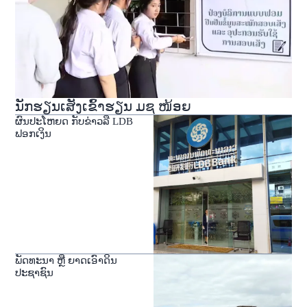
ນັກຮຽນເສັງເຂົ້າຮຽນ ມຊ ໜ້ອຍ
ຜົນປະໂຫຍດ ກັບຂ່າວລື LDB
ຟອກເງິນ
ພັດທະນາ ຫຼື ຍາດເອົາດິນ
ປະຊາຊົນ