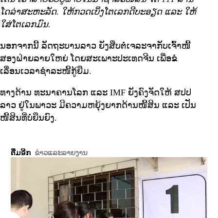
ໂດລ່າສະຫະລັດ. ໃຫ້ກວດເບິ່ງໂຕເລກດີບະອຽດ ແລະ ໃຫ້
ໃສ່ໂຕເລກມົນ.
ນອກຈາກນີ້ ລັດຖະບານລາວ ຍັງສືບຕໍ່ເຈລະຈາກັບເຈົ້າໜີ້
ສອງຝ່າຍລາຍໃຫຍ່ ໂດຍສະເພາະປະເທດຈີນ ເພື່ອຂໍ
ເລື່ອນເວລາຊຳລະໜີ້ກູ້ຍືມ.
ທາງດ້ານ ທະນາຄານໂລກ ແລະ IMF ຍັງຄົງຈັດໃຫ້ ສປປ
ລາວ ຢູ່ໃນພາວະ ມີຄວາມຫຍຸ້ງຍາກດ້ານໜີ້ສິນ ແລະ ເປັນ
ໜີ້ສິນທີ່ບໍ່ຍືນຍົງ.
ຕື່ມອີກ
ຂ່າວແລະລາຍງານ