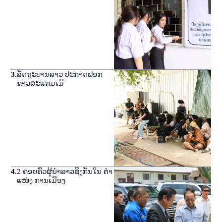
3
.
ລັດຖະບານລາວ ປະກາດຟອກ
ຂາວສະແກມເມີ
4
.
2 ຄອບຄົວຜູ້ນໍາລາວຊິງກັນໃນ ຕໍາ
ແໜ່ງ ການເມືອງ