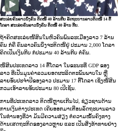
ສະເລ່ຍຄົນລາວນຶ່ງຄົນ ຕິດໜີ້ 40 ລ້ານກີບ
ລັດຖະບານລາວຕິດໜີ້ 14 ຕື້
ໂດລາ ສະເລ່ຍຄົນລາວນຶ່ງຄົນ ຕິດໜີ້ 40 ລ້ານ ກີບ.
ຖ້າຄິດສະເລ່ຍໜີ້ສິນໃນຫົວຄົນພົນລະເມືອງລາວ 7 ລ້ານ
ຄົນ ກໍຄື ຄົນລາວຄົນນຶ່ງຈະຕິດໜີ້ຢູ່ ປະມານ 2,000 ໂດລາ
ຄິດເປັນເງິນກີບ ກໍປະມານ 40 ລ້ານກີບ ຕໍ່ຄົນ.
ໜີ້ສິນປະເທດລາວ 14 ຕື້ໂດລາ ໃນຂະນະທີ່ GDP ຂອງ
ລາວ ທີ່ເປັນມູນຄ່າລວມຍອດຜະລິດຕະພັນພາບໃນ ຫຼື
ລາຍຮັບປະຈໍາປີຂອງລາວ ປະມານ 17 ຕື້ໂດລາ ເຊິ່ງໜີ້ສິນ
ກວມເອົາລາຍຮັບປະມານ 80 ເປີເຊັນ.
ການທີ່ປະເທດລາວ ຕິດໜີ້ຫຼາຍເກີນໄປ, ຊ່ຽວຊານດ້ານ
ການເງິນຕ່າງປະເທດ ເຄີຍອອກມາເຕືອນລັດຖະບານລາວ
ໃນທໍານອງທີ່ວ່າ ມັນມີຄວາມສ່ຽງ ຕໍ່ຄວາມໝັ້ນຄົງທາງ
ດ້ານເສດຖະກິດຂອງລາວຫຼາຍ ແລະ ເປັນສິ່ງທ້າທາຍຢ່າງ