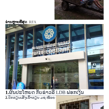
ອ່ານຫຼາຍທີ່ສຸດ
RFA
1
.
ຜົນປະໂຫຍດ ກັບຂ່າວລື LDB ຟອກເງິນ
2
.
ນັກຮຽນເສັງເຂົ້າຮຽນ ມຊ ໜ້ອຍ