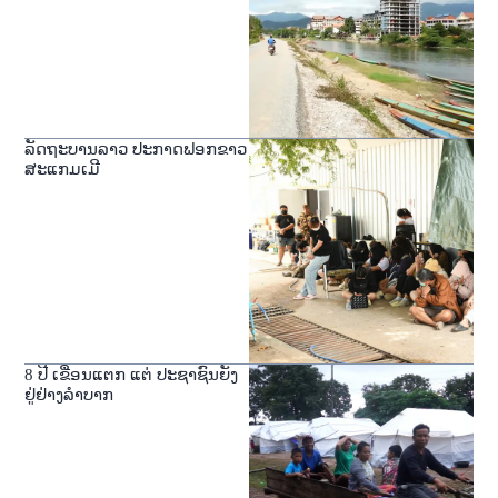
ລັດຖະບານລາວ ປະກາດຟອກຂາວ
ສະແກມເມີ
8 ປີ ເຂື່ອນແຕກ ແຕ່ ປະຊາຊົນຍັງ
ຢູ່ຢ່າງລໍາບາກ