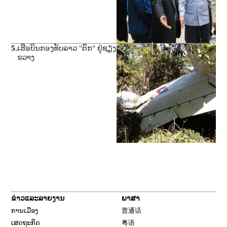
5
.
ເຮືອບິນກອງທັບລາວ "ຕົກ" ຢູ່ຊຽງ
ຂວາງ
ຂ່າວແລະລາຍງານ
ພາສາ
ການເມືອງ
普通话
ເສດຖະກິດ
粤语