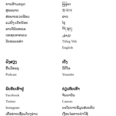
ການຄ້າມະນຸດ
မြန်မာ
ສຸຂະພາບ
한국어
ສະພາບແວດລ້ອມ
ລາວ
ແມ່ຍິງ-ເດັກນ້ອຍ
ខ្មែ
ລາວໂພ້ນທະເລ
བོད་སྐད།
ເອເຊຍອາຄະເນ
ئۇيغۇر
ວັດທະນະທຳ
Tiếng Việt
English
ຟັງສຽງ
ເບິ່ງ
ຄື້ນວິທະຍຸ
ວີດີໂອ
Opens in new window
Podcast
Youtube
ພົບກັບເຮົາຢູ່
ກ່ຽວກັບເຮົາ
Opens in new window
Facebook
ຈັນຍາບັນ
Opens in new window
Opens in new window
Twitter
Careers
Opens in new window
Instagram
ນະໂຍບາຍຂໍ້ມູນສ່ວນຕົວ
ເຄືອຂ່າຍເຊື່ອມໂຍງຂ່າວ
ເງື່ອນໄຂການນໍາໃຊ້