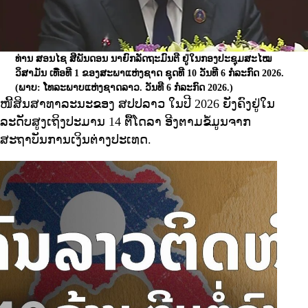
ທ່ານ ສອນໄຊ ສີພັນດອນ ນາຍົກລັດຖະມົນຕີ ຢູ່ໃນກອງປະຊຸມສະໄໝ
ວິສາມັນ ເທື່ອທີ 1 ຂອງສະພາແຫ່ງຊາດ ຊຸດທີ 10 ວັນທີ 6 ກໍລະກົດ 2026.
(ພາບ: ໂທລະພາບແຫ່ງຊາດລາວ. ວັນທີ 6 ກໍລະກົດ 2026.​)
ໜີ້ສິນສາທາລະນະຂອງ ສປປລາວ ໃນປີ 2026 ຍັງຄົງຢູ່ໃນ
ລະດັບສູງເຖິງປະມານ 14 ຕື້ໂດລາ ອີງຕາມຂໍ້ມູນຈາກ
ສະຖາບັນການເງິນຕ່າງປະເທດ.