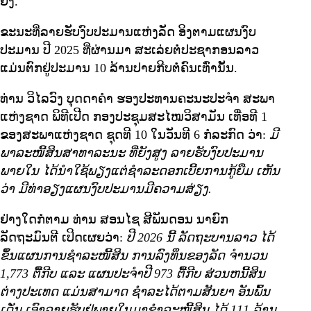
ຍິ່ງ.
ຂະນະທີ່ລາຍຮັບງົບປະມານແຫ່ງລັດ ອິງຕາມແຜນງົບ
ປະມານ ປີ 2025 ທີ່ຜ່ານມາ ສະເລ່ຍຕໍ່ປະຊາກອນລາວ
ແມ່ນຕົກຢູ່ປະມານ 10 ລ້ານປາຍກີບຕໍ່ຄົນເທົ່ານັ້ນ.
ທ່ານ ວິໄລວົງ ບຸດດາຄຳ ຮອງປະທານຄະນະປະຈໍາ ສະພາ
ແຫ່ງຊາດ ພິທີເປີດ ກອງປະຊຸມສະໄໝວິສາມັນ ເທື່ອທີ 1
ຂອງສະພາແຫ່ງຊາດ ຊຸດທີ
10 ໃນວັນທີ 6 ກໍລະກົດ ວ່າ:
ມີ
ພາລະໜີ້ສິນສາທາລະນະ ທີ່ຍັງສູງ ລາຍຮັບງົບປະມານ
ພາຍໃນ ໄດ້ນຳໃຊ້ພຽງແຕ່ຊຳລະດອກເບີ້ຍການກູ້ຍືມ ເຫັນ
ວ່າ ມີທ່າອຽງແຜນງົບປະມານມີຄວາມສ່ຽງ.
ຢ່າງໃດກໍຕາມ ທ່ານ ສອນໄຊ ສີພັນດອນ ນາຍົກ
ລັດຖະມົນຕີ ເປິດເຜຍວ່າ:
ປີ 2026 ນີ້ ລັດຖະບານລາວ ໄດ້
ຂຶ້ນແຜນການຊຳລະໜີ້ສິນ ການລົງທຶນຂອງລັດ ຈຳນວນ
1,773 ຕື້ກີບ ແລະ ແຜນປະຈຳປີ 973 ຕື້ກີບ ສ່ວນຫນີ້ສິນ
ຕ່າງປະເທດ ແມ່ນສາມາດ ຊຳລະໄດ້ຕາມສັນຍາ ອັນພົ້ນ
ເດັ່ນ ເອົາລາຍຮັບຢູ່ພາຍໃນມາຊຳລະໜີ້ສິນ ໄດ້ 111 ລ້ານ