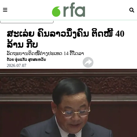
ໝວດ
ຄົ້
ຂ້າມໄປຍັງເນື້ອຫາຫຼັກ
ສະເລ່ຍ ຄົນລາວນຶ່ງຄົນ ຕິດໜີ້ 40
ລ້ານ ກີບ
ລັດຖະບານຕິດໜີ້ຕ່າງປະເທດ 14 ຕື້ໂດລາ
ດ້ວຍ
ອຸ່ນແກ້ວ ສຸກສະຫວັນ
2026.07.07