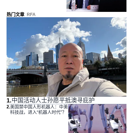
热门文章
RFA
1
.
中国活动人士孙愿平抵澳寻庇护
2
.
美国禁中国人形机器人：中美
科技战，进入“机器人时代”？