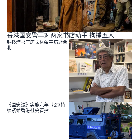
香港国安警再对两家书店动手 拘捕五人
铜锣湾书店店长林荣基病逝台
北
《国安法》实施六年 北京持
续紧缩香港社会管控