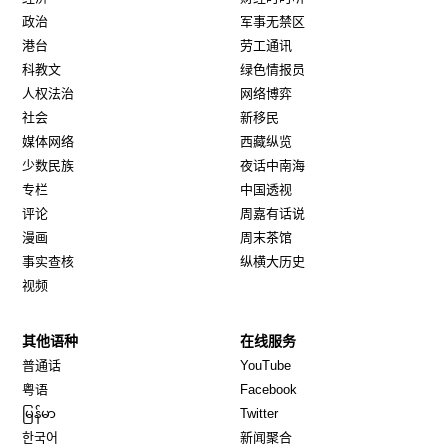
政治
军事无禁区
港台
劳工通讯
科教文
绿色情报员
人权法治
网络博弈
社会
新移民
媒体网络
西藏纵览
少数民族
夜话中南海
专栏
中国透视
评论
周嘉有话说
漫画
周末茶馆
事实查核
纵横大历史
视频
其他语种
在线服务
Opens in new window
Opens in new window
普通话
YouTube
Opens in new window
Opens in new window
粤语
Facebook
Opens in new window
Opens in new window
မြန်မာ
Twitter
Opens in new window
한국어
新闻聚合