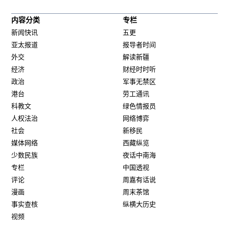
内容分类
专栏
新闻快讯
五更
亚太报道
报导者时间
外交
解读新疆
经济
财经时时听
政治
军事无禁区
港台
劳工通讯
科教文
绿色情报员
人权法治
网络博弈
社会
新移民
媒体网络
西藏纵览
少数民族
夜话中南海
专栏
中国透视
评论
周嘉有话说
漫画
周末茶馆
事实查核
纵横大历史
视频