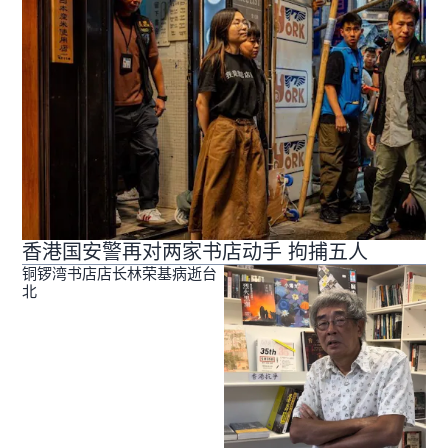
香港国安警再对两家书店动手 拘捕五人
铜锣湾书店店长林荣基病逝台
北