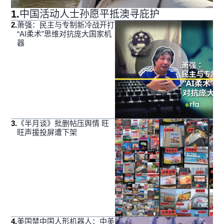
1
.
中国活动人士孙愿平抵澳寻庇护
2
.
萧强：民主与专制新冷战开打
“AI柔术”思维对抗庞大国家机
器
3
.
《半月谈》批删帖压舆情 旺
旺声援投屏遭下架
4
.
美国禁中国人形机器人：中美