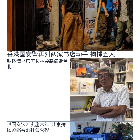
香港国安警再对两家书店动手 拘捕五人
铜锣湾书店店长林荣基病逝台
北
《国安法》实施六年 北京持
续紧缩香港社会管控