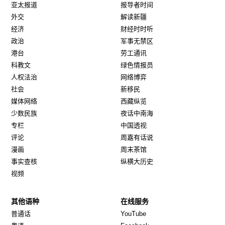
亚太报道
报导者时间
外交
解读新疆
经济
财经时时听
政治
军事无禁区
港台
劳工通讯
科教文
绿色情报员
人权法治
网络博弈
社会
新移民
媒体网络
西藏纵览
少数民族
夜话中南海
专栏
中国透视
评论
周嘉有话说
漫画
周末茶馆
事实查核
纵横大历史
视频
其他语种
在线服务
Opens in new window
Opens in new window
普通话
YouTube
Opens in new window
Opens in new window