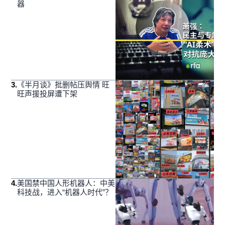
器
3
.
《半月谈》批删帖压舆情 旺
旺声援投屏遭下架
4
.
美国禁中国人形机器人：中美
科技战，进入“机器人时代”？