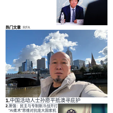
热门文章
RFA
1
.
中国活动人士孙愿平抵澳寻庇护
2
.
萧强：民主与专制新冷战开打
“AI柔术”思维对抗庞大国家机