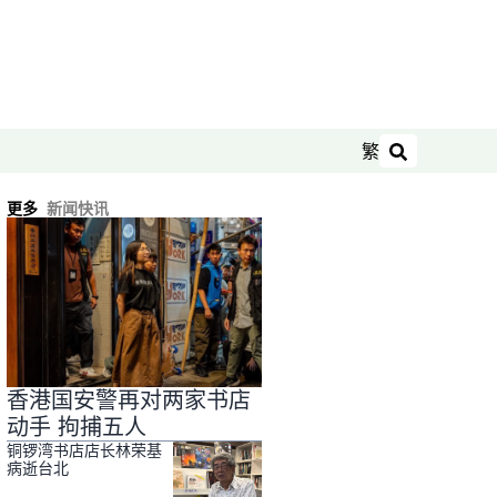
繁
搜索
更多
新闻快讯
香港国安警再对两家书店
动手 拘捕五人
铜锣湾书店店长林荣基
病逝台北