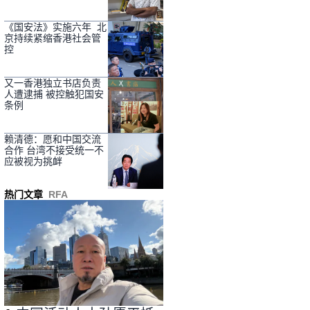
《国安法》实施六年 北
京持续紧缩香港社会管
控
又一香港独立书店负责
人遭逮捕 被控触犯国安
条例
赖清德：愿和中国交流
合作 台湾不接受统一不
应被视为挑衅
热门文章
RFA