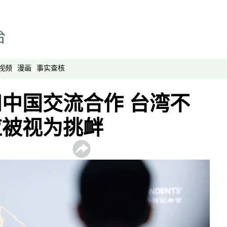
报导者时间
新移民
纵横大历史
网络博弈
视频
漫画
事实查核
西藏纵览
中国交流合作 台湾不
解读新疆
财经时时听
应被视为挑衅
评论
播客
显示 播客 个子部分
《亚太报道》音频
漫画
事实查核