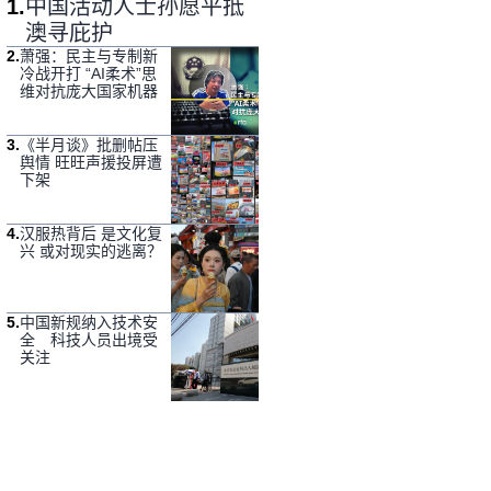
1
.
中国活动人士孙愿平抵
澳寻庇护
2
.
萧强：民主与专制新
冷战开打 “AI柔术”思
维对抗庞大国家机器
3
.
《半月谈》批删帖压
舆情 旺旺声援投屏遭
下架
4
.
汉服热背后 是文化复
兴 或对现实的逃离？
5
.
中国新规纳入技术安
全 科技人员出境受
关注