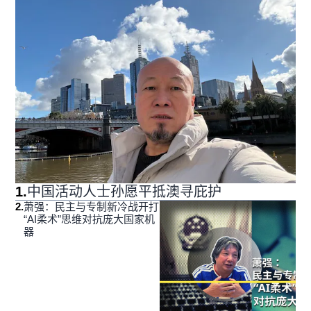
1
.
中国活动人士孙愿平抵澳寻庇护
2
.
萧强：民主与专制新冷战开打
“AI柔术”思维对抗庞大国家机
器