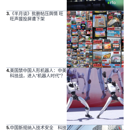
3
.
《半月谈》批删帖压舆情 旺
旺声援投屏遭下架
4
.
美国禁中国人形机器人：中美
科技战，进入“机器人时代”？
5
.
中国新规纳入技术安全 科技