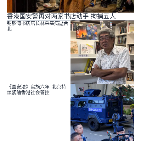
香港国安警再对两家书店动手 拘捕五人
铜锣湾书店店长林荣基病逝台
北
《国安法》实施六年 北京持
续紧缩香港社会管控