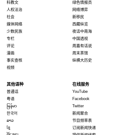
科教文
绿色情报员
人权法治
网络博弈
社会
新移民
媒体网络
西藏纵览
少数民族
夜话中南海
专栏
中国透视
评论
周嘉有话说
漫画
周末茶馆
事实查核
纵横大历史
视频
其他语种
在线服务
Opens in new window
Opens in new window
普通话
YouTube
Opens in new window
Opens in new window
粤语
Facebook
Opens in new window
Opens in new window
မြန်မာ
Twitter
Opens in new window
한국어
新闻聚合
Opens in new window
ລາວ
节目频率表
Opens in new window
ខ្មែ
订阅新闻快递
Opens in new window
བོད་སྐད།
提供新闻线索