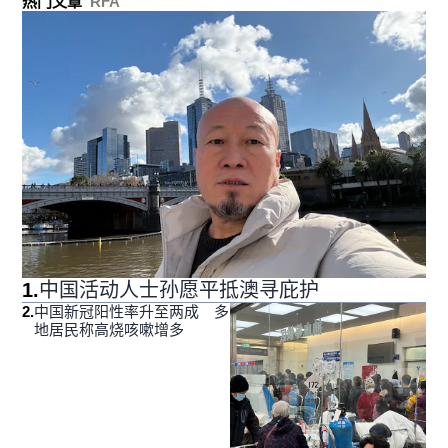
热门文章
RFA
1
.
中国活动人士孙愿平抵澳寻庇护
2
.
中国新冠阳性率升至两成 多
地居民称高烧咳嗽增多