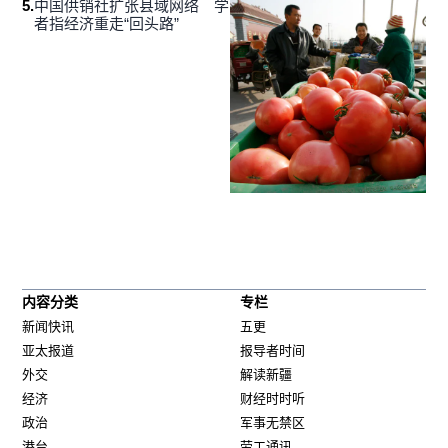
5
.
中国供销社扩张县域网络 学
者指经济重走“回头路”
内容分类
专栏
新闻快讯
五更
亚太报道
报导者时间
外交
解读新疆
经济
财经时时听
政治
军事无禁区
港台
劳工通讯