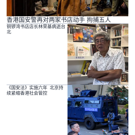
香港国安警再对两家书店动手 拘捕五人
铜锣湾书店店长林荣基病逝台
北
《国安法》实施六年 北京持
续紧缩香港社会管控