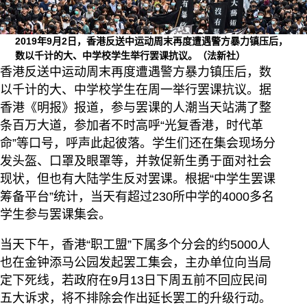
2019年9月2日，香港反送中运动周末再度遭遇警方暴力镇压后，
数以千计的大、中学校学生举行罢课抗议。（法新社）
香港反送中运动周末再度遭遇警方暴力镇压后，数
以千计的大、中学校学生在周一举行罢课抗议。据
香港《明报》报道，参与罢课的人潮当天站满了整
条百万大道，参加者不时高呼“光复香港，时代革
命”等口号，呼声此起彼落。学生们还在集会现场分
发头盔、口罩及眼罩等，并敦促新生勇于面对社会
现状，但也有大陆学生反对罢课。根据“中学生罢课
筹备平台”统计，当天有超过230所中学的4000多名
学生参与罢课集会。
当天下午，香港“职工盟”下属多个分会的约5000人
也在金钟添马公园发起罢工集会，主办单位向当局
定下死线，若政府在9月13日下周五前不回应民间
五大诉求，将不排除会作出延长罢工的升级行动。