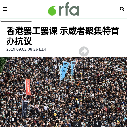
内容分类
搜
跳至主内容
香港罢工罢课 示威者聚集特首
办抗议
2019.09.02 08:25 EDT