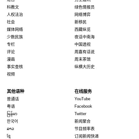
科教文
绿色情报员
人权法治
网络博弈
社会
新移民
媒体网络
西藏纵览
少数民族
夜话中南海
专栏
中国透视
评论
周嘉有话说
漫画
周末茶馆
事实查核
纵横大历史
视频
其他语种
在线服务
Opens in new window
Opens in new window
普通话
YouTube
Opens in new window
Opens in new window
粤语
Facebook
Opens in new window
Opens in new window
မြန်မာ
Twitter
Opens in new window
한국어
新闻聚合
Opens in new window
ລາວ
节目频率表
Opens in new window
ខ្មែ
订阅新闻快递