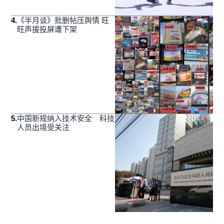
4
.
《半月谈》批删帖压舆情 旺
旺声援投屏遭下架
5
.
中国新规纳入技术安全 科技
人员出境受关注