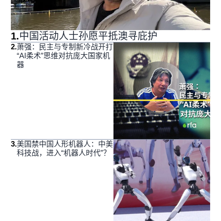
1
.
中国活动人士孙愿平抵澳寻庇护
2
.
萧强：民主与专制新冷战开打
“AI柔术”思维对抗庞大国家机
器
3
.
美国禁中国人形机器人：中美
科技战，进入“机器人时代”？