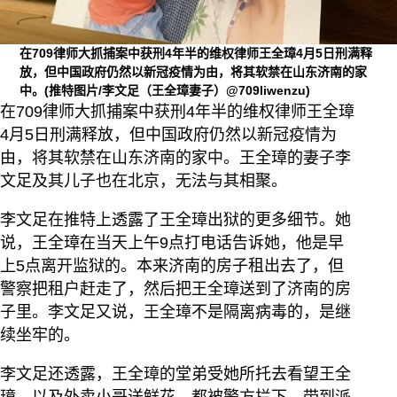
在709律师大抓捕案中获刑4年半的维权律师王全璋4月5日刑满释
放，但中国政府仍然以新冠疫情为由，将其软禁在山东济南的家
中。(推特图片/李文足（王全璋妻子）@709liwenzu)
在709律师大抓捕案中获刑4年半的维权律师王全璋
4月5日刑满释放，但中国政府仍然以新冠疫情为
由，将其软禁在山东济南的家中。王全璋的妻子李
文足及其儿子也在北京，无法与其相聚。
李文足在推特上透露了王全璋出狱的更多细节。她
说，王全璋在当天上午9点打电话告诉她，他是早
上5点离开监狱的。本来济南的房子租出去了，但
警察把租户赶走了，然后把王全璋送到了济南的房
子里。李文足又说，王全璋不是隔离病毒的，是继
续坐牢的。
李文足还透露，王全璋的堂弟受她所托去看望王全