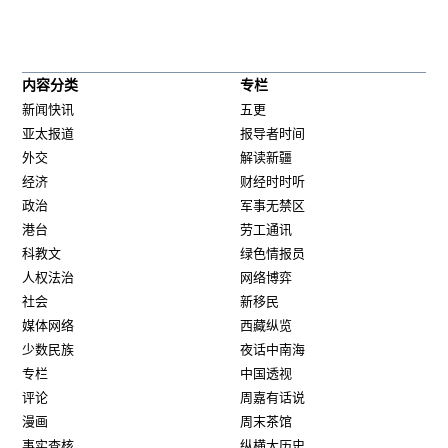
内容分类
专栏
新闻快讯
五更
亚太报道
报导者时间
外交
解读新疆
经济
财经时时听
政治
军事无禁区
港台
劳工通讯
科教文
绿色情报员
人权法治
网络博弈
社会
新移民
媒体网络
西藏纵览
少数民族
夜话中南海
专栏
中国透视
评论
周嘉有话说
漫画
周末茶馆
事实查核
纵横大历史