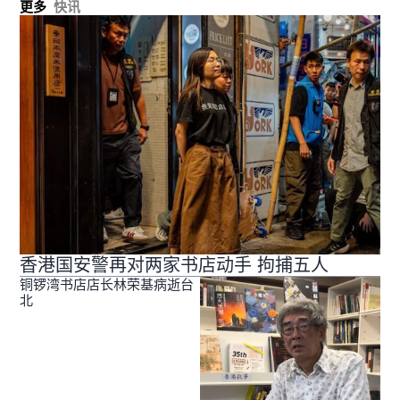
更多
快讯
香港国安警再对两家书店动手 拘捕五人
铜锣湾书店店长林荣基病逝台
北