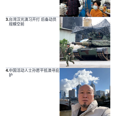
3
.
台湾汉光演习开打 后备动员
规模空前
4
.
中国活动人士孙愿平抵澳寻庇
护