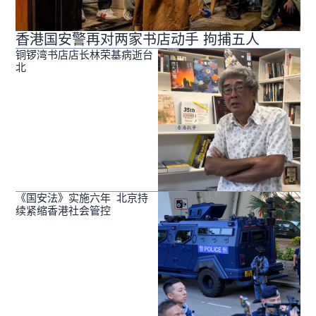
香港国安警再对两家书店动手 拘捕五人
铜锣湾书店店长林荣基病逝台
北
《国安法》实施六年 北京持
续紧缩香港社会管控