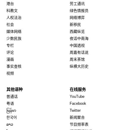
港台
劳工通讯
科教文
绿色情报员
人权法治
网络博弈
社会
新移民
媒体网络
西藏纵览
少数民族
夜话中南海
专栏
中国透视
评论
周嘉有话说
漫画
周末茶馆
事实查核
纵横大历史
视频
其他语种
在线服务
Opens in new window
Opens in new window
普通话
YouTube
Opens in new window
Opens in new window
粤语
Facebook
Opens in new window
Opens in new window
မြန်မာ
Twitter
Opens in new window
한국어
新闻聚合
Opens in new window
ລາວ
节目频率表
Opens in new window