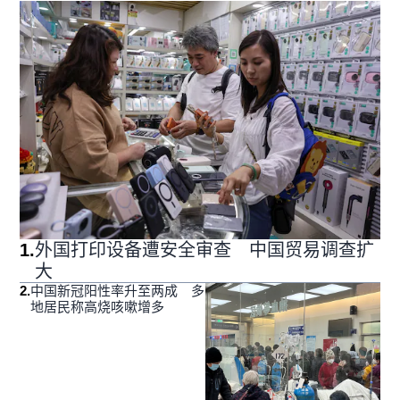
1
.
外国打印设备遭安全审查 中国贸易调查扩
大
2
.
中国新冠阳性率升至两成 多
地居民称高烧咳嗽增多