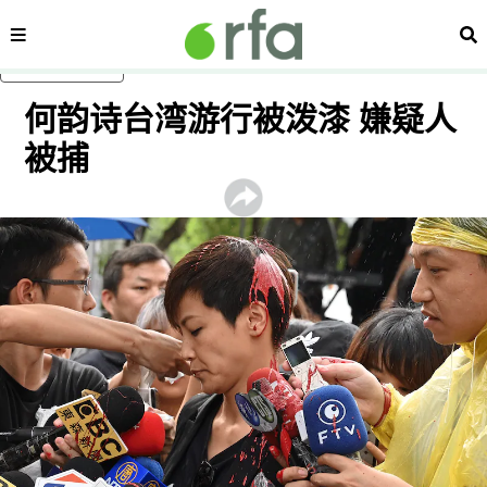
内容分类
搜
跳至主内容
何韵诗台湾游行被泼漆 嫌疑人
被捕