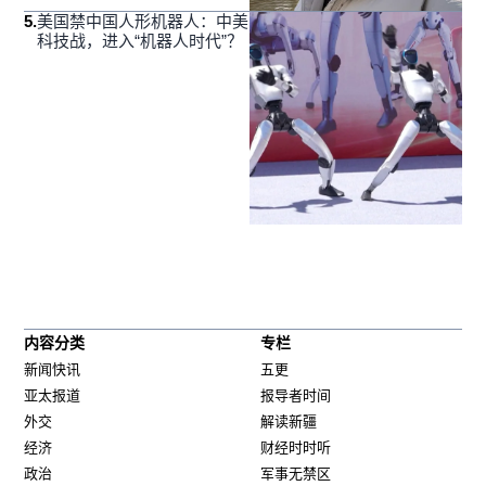
5
.
美国禁中国人形机器人：中美
科技战，进入“机器人时代”？
内容分类
专栏
新闻快讯
五更
亚太报道
报导者时间
外交
解读新疆
经济
财经时时听
政治
军事无禁区