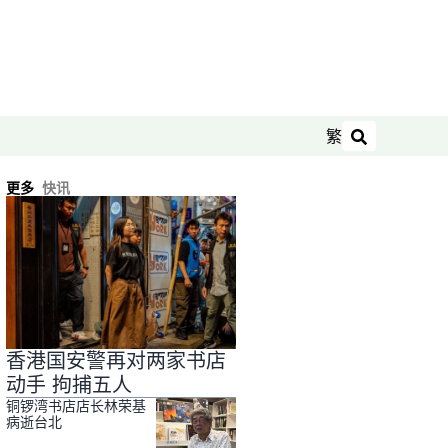
繁
搜索
更多
快讯
香港国安警再对两家书店
动手 拘捕五人
铜锣湾书店店长林荣基
病逝台北