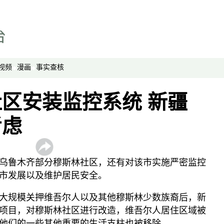
劳工通讯
绿色情报员
周嘉有话说
周末茶馆
视频
漫画
事实查核
夜话中南海
报导者时间
区安装监控系统 新疆
新移民
考虑
纵横大历史
网络博弈
西藏纵览
乌鲁木齐部分穆斯林社区，还有对该市实施严密监控
解读新疆
市发展以及维护居民安全。
财经时时听
大规模关押维吾尔人以及其他穆斯林少数族裔后，新
评论
项目，对穆斯林社区进行改造，维吾尔人居住区域被
他们的一些其他重要的生活支柱也被移除。