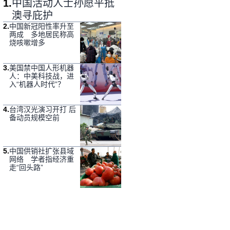
1
.
中国活动人士孙愿平抵
澳寻庇护
2
.
中国新冠阳性率升至
两成 多地居民称高
烧咳嗽增多
3
.
美国禁中国人形机器
人：中美科技战，进
入“机器人时代”？
4
.
台湾汉光演习开打 后
备动员规模空前
5
.
中国供销社扩张县域
网络 学者指经济重
走“回头路”