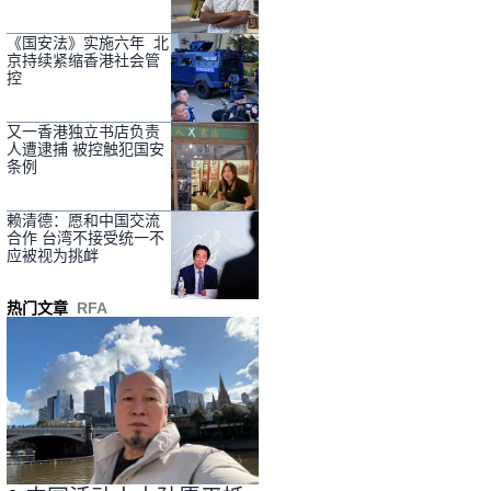
《国安法》实施六年 北
京持续紧缩香港社会管
控
又一香港独立书店负责
人遭逮捕 被控触犯国安
条例
赖清德：愿和中国交流
合作 台湾不接受统一不
应被视为挑衅
热门文章
RFA