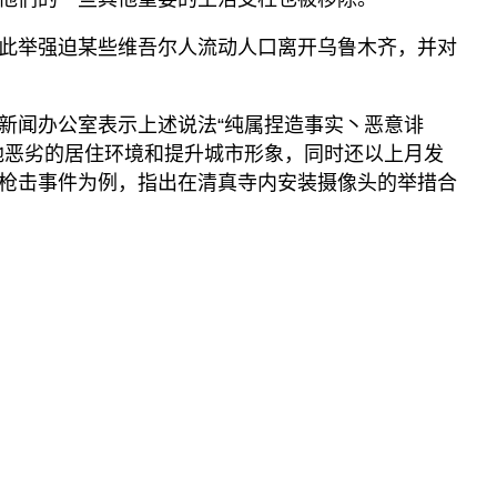
播客
显示 播客 个子部分
此举强迫某些维吾尔人流动人口离开乌鲁木齐，并对
《亚太报道》音频
漫画
新闻办公室表示上述说法“纯属捏造事实丶恶意诽
地恶劣的居住环境和提升城市形象，同时还以上月发
事实查核
枪击事件为例，指出在清真寺内安装摄像头的举措合
视频
显示 视频 个子部分
亚洲很想聊
观点
专题与访谈
兵家常事