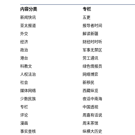
内容分类
专栏
新闻快讯
五更
亚太报道
报导者时间
外交
解读新疆
经济
财经时时听
政治
军事无禁区
港台
劳工通讯
科教文
绿色情报员
人权法治
网络博弈
社会
新移民
媒体网络
西藏纵览
少数民族
夜话中南海
专栏
中国透视
评论
周嘉有话说
漫画
周末茶馆
事实查核
纵横大历史