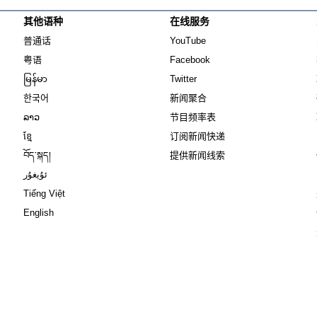
其他语种
在线服务
Opens in new window
Opens in new window
普通话
YouTube
Opens in new window
Opens in new window
粤语
Facebook
Opens in new window
Opens in new window
မြန်မာ
Twitter
Opens in new window
한국어
新闻聚合
Opens in new window
ລາວ
节目频率表
Opens in new window
ខ្មែ
订阅新闻快递
Opens in new window
བོད་སྐད།
提供新闻线索
Opens in new window
ئۇيغۇر
Opens in new window
Tiếng Việt
Opens in new window
English