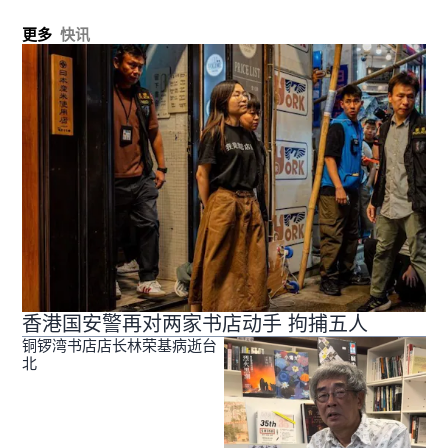
更多
快讯
香港国安警再对两家书店动手 拘捕五人
铜锣湾书店店长林荣基病逝台
北