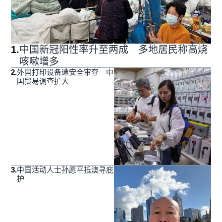
1
.
中国新冠阳性率升至两成 多地居民称高烧
咳嗽增多
2
.
外国打印设备遭安全审查 中
国贸易调查扩大
3
.
中国活动人士孙愿平抵澳寻庇
护