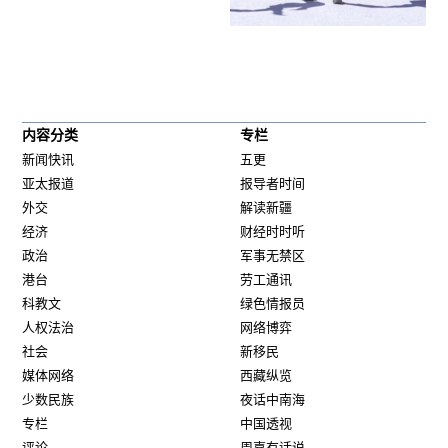
内容分类
专栏
新闻快讯
五更
亚太报道
报导者时间
外交
解读新疆
经济
财经时时听
政治
军事无禁区
港台
劳工通讯
科教文
绿色情报员
人权法治
网络博弈
社会
新移民
媒体网络
西藏纵览
少数民族
夜话中南海
专栏
中国透视
评论
周嘉有话说