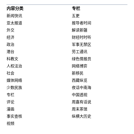
内容分类
专栏
新闻快讯
五更
亚太报道
报导者时间
外交
解读新疆
经济
财经时时听
政治
军事无禁区
港台
劳工通讯
科教文
绿色情报员
人权法治
网络博弈
社会
新移民
媒体网络
西藏纵览
少数民族
夜话中南海
专栏
中国透视
评论
周嘉有话说
漫画
周末茶馆
事实查核
纵横大历史
视频