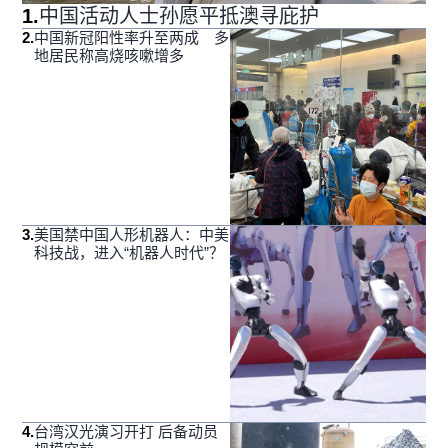
1
.
中国活动人士孙愿平抵澳寻庇护
2
.
中国新冠阳性率升至两成 多
地居民称高烧咳嗽增多
3
.
美国禁中国人形机器人：中美
科技战，进入“机器人时代”？
4
.
台湾汉光演习开打 后备动员