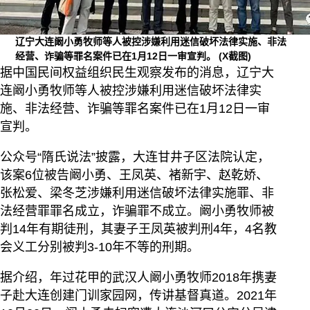
辽宁大连阚小勇牧师等人被控涉嫌利用迷信破坏法律实施、非法
经营、诈骗等罪名案件已在1月12日一审宣判。
(X截图)
据中国民间权益组织民生观察发布的消息，辽宁大
连阚小勇牧师等人被控涉嫌利用迷信破坏法律实
施、非法经营、诈骗等罪名案件已在1月12日一审
宣判。
公众号“隋氏说法”披露，大连甘井子区法院认定，
该案6位被告阚小勇、王凤英、褚新宇、赵乾娇、
张松爱、梁冬芝涉嫌利用迷信破坏法律实施罪、非
法经营罪罪名成立，诈骗罪不成立。阚小勇牧师被
判14年有期徒刑，其妻子王凤英被判刑4年，4名教
会义工分别被判3-10年不等的刑期。
据介绍，年过花甲的武汉人阚小勇牧师2018年携妻
子赴大连创建门训家园网，传讲基督真道。2021年