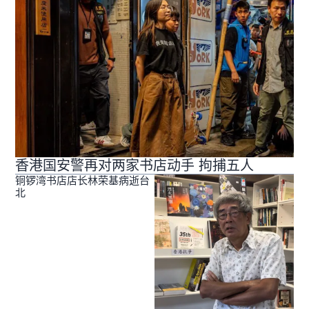
香港国安警再对两家书店动手 拘捕五人
铜锣湾书店店长林荣基病逝台
北