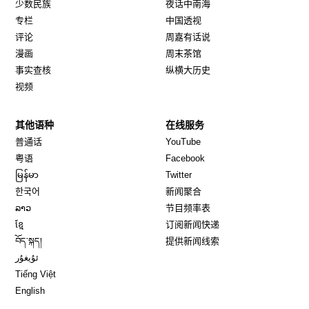
少数民族
夜话中南海
专栏
中国透视
评论
周嘉有话说
漫画
周末茶馆
事实查核
纵横大历史
视频
其他语种
在线服务
Opens in new window
Opens in new window
普通话
YouTube
Opens in new window
Opens in new window
粤语
Facebook
Opens in new window
Opens in new window
မြန်မာ
Twitter
Opens in new window
한국어
新闻聚合
Opens in new window
ລາວ
节目频率表
Opens in new window
ខ្មែ
订阅新闻快递
Opens in new window
བོད་སྐད།
提供新闻线索
Opens in new window
ئۇيغۇر
Opens in new window
Tiếng Việt
Opens in new window
English