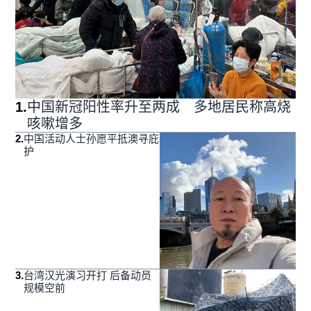
1
.
中国新冠阳性率升至两成 多地居民称高烧
咳嗽增多
2
.
中国活动人士孙愿平抵澳寻庇
护
3
.
台湾汉光演习开打 后备动员
规模空前