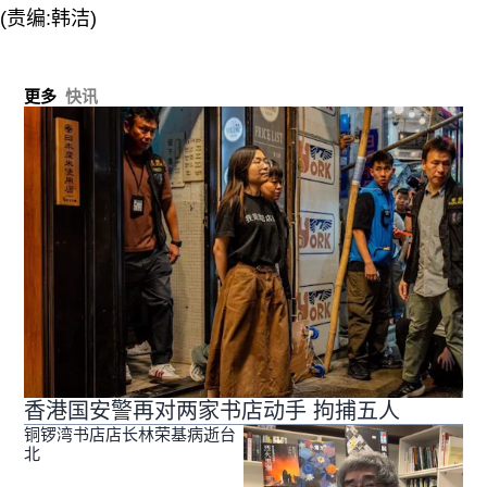
(责编:韩洁)
更多
快讯
香港国安警再对两家书店动手 拘捕五人
铜锣湾书店店长林荣基病逝台
北