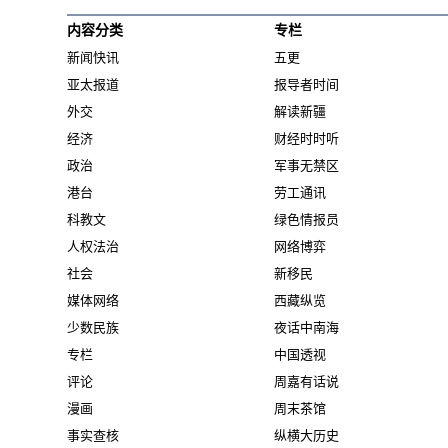
内容分类
专栏
新闻快讯
五更
亚太报道
报导者时间
外交
解读新疆
经济
财经时时听
政治
军事无禁区
港台
劳工通讯
科教文
绿色情报员
人权法治
网络博弈
社会
新移民
媒体网络
西藏纵览
少数民族
夜话中南海
专栏
中国透视
评论
周嘉有话说
漫画
周末茶馆
事实查核
纵横大历史