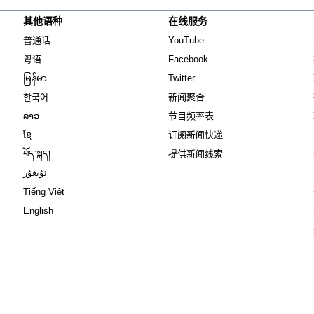
其他语种
在线服务
Opens in new window
Opens in new window
普通话
YouTube
Opens in new window
Opens in new window
粤语
Facebook
Opens in new window
Opens in new window
မြန်မာ
Twitter
Opens in new window
한국어
新闻聚合
Opens in new window
ລາວ
节目频率表
Opens in new window
ខ្មែ
订阅新闻快递
Opens in new window
བོད་སྐད།
提供新闻线索
Opens in new window
ئۇيغۇر
Opens in new window
Tiếng Việt
Opens in new window
English