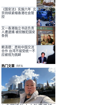
《国安法》实施六年 北
京持续紧缩香港社会管
控
又一香港独立书店负责
人遭逮捕 被控触犯国安
条例
赖清德：愿和中国交流
合作 台湾不接受统一不
应被视为挑衅
热门文章
RFA