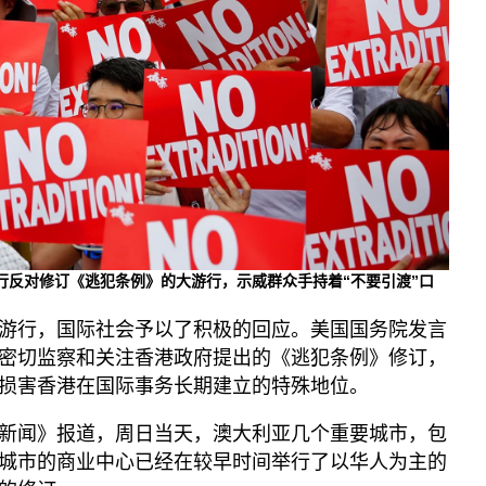
播客
显示 播客 个子部分
《亚太报道》音频
漫画
事实查核
视频
显示 视频 个子部分
亚洲很想聊
举行反对修订《逃犯条例》的大游行，示威群众手持着“不要引渡”口
观点
专题与访谈
游行，国际社会予以了积极的回应。美国国务院发言
密切监察和关注香港政府提出的《逃犯条例》修订，
兵家常事
损害香港在国际事务长期建立的特殊地位。
新闻》报道，周日当天，澳大利亚几个重要城市，包
城市的商业中心已经在较早时间举行了以华人为主的