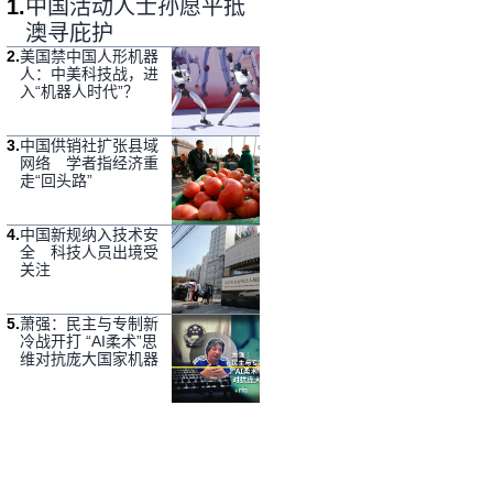
1
.
中国活动人士孙愿平抵
澳寻庇护
2
.
美国禁中国人形机器
人：中美科技战，进
入“机器人时代”？
3
.
中国供销社扩张县域
网络 学者指经济重
走“回头路”
4
.
中国新规纳入技术安
全 科技人员出境受
关注
5
.
萧强：民主与专制新
冷战开打 “AI柔术”思
维对抗庞大国家机器