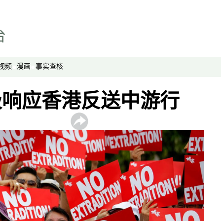
劳工通讯
绿色情报员
周嘉有话说
周末茶馆
视频
漫画
事实查核
夜话中南海
报导者时间
极响应香港反送中游行
新移民
纵横大历史
网络博弈
西藏纵览
解读新疆
财经时时听
评论