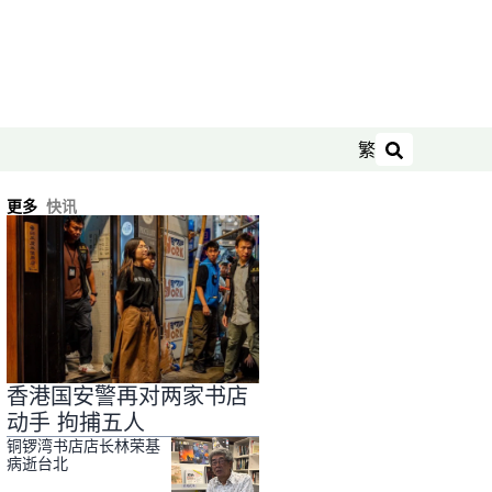
繁
搜索
更多
快讯
香港国安警再对两家书店
动手 拘捕五人
铜锣湾书店店长林荣基
病逝台北