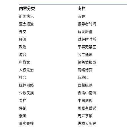
内容分类
专栏
新闻快讯
五更
亚太报道
报导者时间
外交
解读新疆
经济
财经时时听
政治
军事无禁区
港台
劳工通讯
科教文
绿色情报员
人权法治
网络博弈
社会
新移民
媒体网络
西藏纵览
少数民族
夜话中南海
专栏
中国透视
评论
周嘉有话说
漫画
周末茶馆
事实查核
纵横大历史