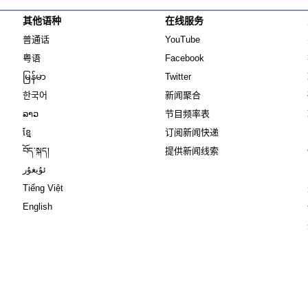
其他语种
在线服务
Opens in new window
Opens in new window
普通话
YouTube
Opens in new window
Opens in new window
粤语
Facebook
Opens in new window
Opens in new window
မြန်မာ
Twitter
Opens in new window
한국어
新闻聚合
Opens in new window
ລາວ
节目频率表
Opens in new window
ខ្មែ
订阅新闻快递
Opens in new window
བོད་སྐད།
提供新闻线索
Opens in new window
ئۇيغۇر
Opens in new window
Tiếng Việt
Opens in new window
English