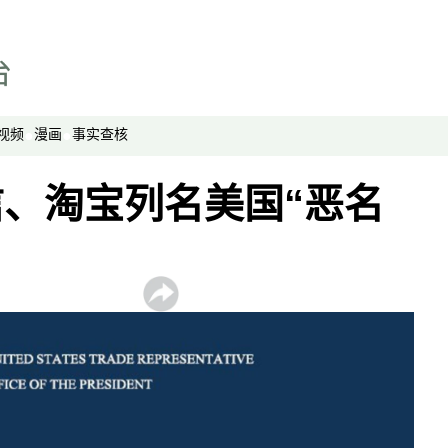
劳工通讯
绿色情报员
周嘉有话说
周末茶馆
视频
漫画
事实查核
夜话中南海
报导者时间
、淘宝列名美国“恶名
新移民
纵横大历史
网络博弈
西藏纵览
解读新疆
财经时时听
评论