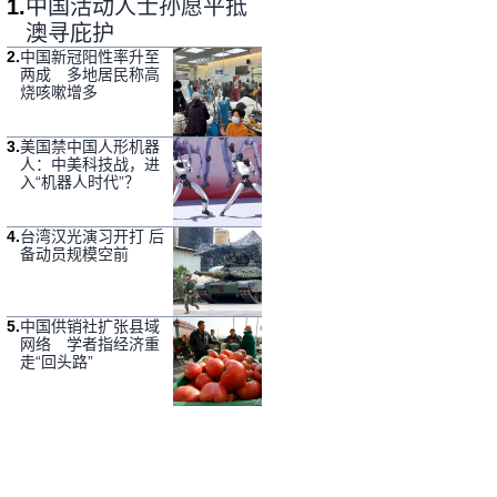
1
.
中国活动人士孙愿平抵
澳寻庇护
2
.
中国新冠阳性率升至
两成 多地居民称高
烧咳嗽增多
3
.
美国禁中国人形机器
人：中美科技战，进
入“机器人时代”？
4
.
台湾汉光演习开打 后
备动员规模空前
5
.
中国供销社扩张县域
网络 学者指经济重
走“回头路”