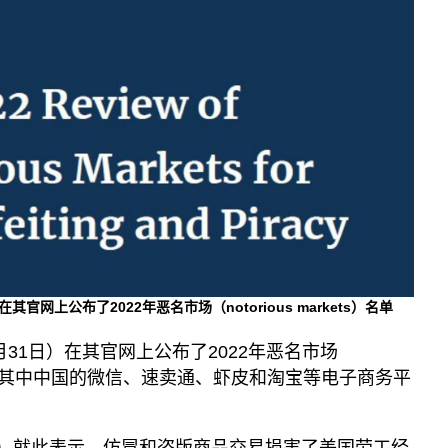
播客
显示 播客 个子部分
《亚太报道》音频
漫画
事实查核
视频
显示 视频 个子部分
亚洲很想聊
观点
专题与访谈
网上公布了2022年恶名市场（notorious markets）名单
兵家常事
31日）在其官网上公布了2022年恶名市场
ts）名单，其中中国的微信、速卖通、虾皮和淘宝等电子商务平
e Tai）就此表示，仿冒和盗版商品交易损害了美国劳工经