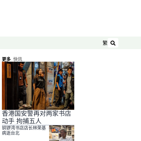
繁
搜索
更多
快讯
香港国安警再对两家书店
动手 拘捕五人
铜锣湾书店店长林荣基
病逝台北