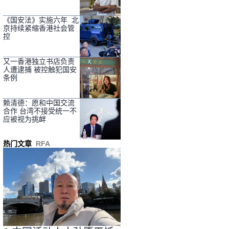
《国安法》实施六年 北
京持续紧缩香港社会管
控
又一香港独立书店负责
人遭逮捕 被控触犯国安
条例
赖清德：愿和中国交流
合作 台湾不接受统一不
应被视为挑衅
热门文章
RFA