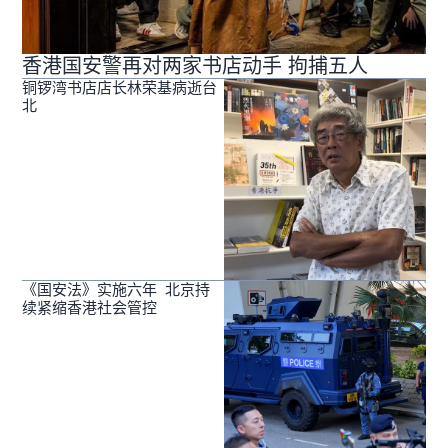
香港国安警再对两家书店动手 拘捕五人
铜锣湾书店店长林荣基病逝台
北
《国安法》实施六年 北京持
续紧缩香港社会管控