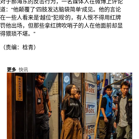
对于郝海东的反击行为，一名媒体人在微博上评论
道：“他颠覆了'四肢发达脑袋简单'成见。他的言论
在一些人看来是'越位''犯规'的，有人恨不得用红牌
罚他出场，但那些拿红牌吹哨子的人在他面前却显
得猥琐不堪。”
（责编：梒青）
更多
快讯