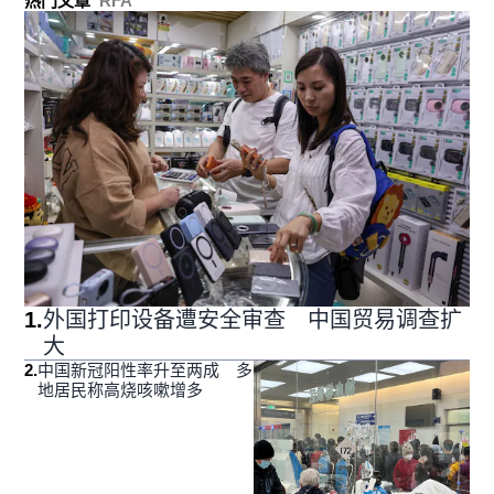
热门文章
RFA
1
.
外国打印设备遭安全审查 中国贸易调查扩
大
2
.
中国新冠阳性率升至两成 多
地居民称高烧咳嗽增多