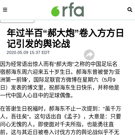
内容分类
搜
跳至主内容
年过半百“郝大炮”卷入方方日
记引发的舆论战
2020.05.09 15:37 EDT
因为经常语出惊人而有“郝大炮”之称的中国足坛名
宿郝海东周六迎来五十岁生日。郝海东曾被誉为'亚
洲第一前锋'，国际足联官方微博在星期六（5月9
日）发表的博文里，祝郝海东生日快乐，并称他是
一代中国人心目中的足球偶像。
在答谢生日祝福时，郝海东不止一次提到：“虽千万
人，吾往矣”。这句话出自《孟子》，大意是：只要
问心无愧的人，即使面对千夫所指，也能勇往直
前，这与其近日被卷入讨伐方方的舆论战似乎不无