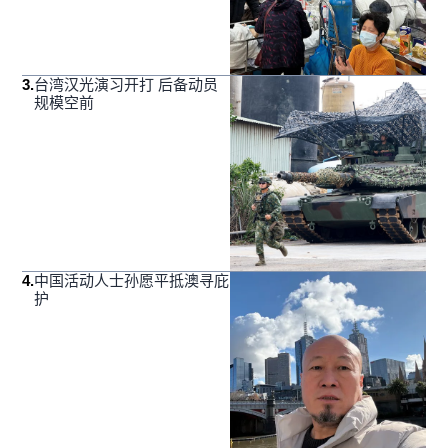
3
.
台湾汉光演习开打 后备动员
规模空前
4
.
中国活动人士孙愿平抵澳寻庇
护