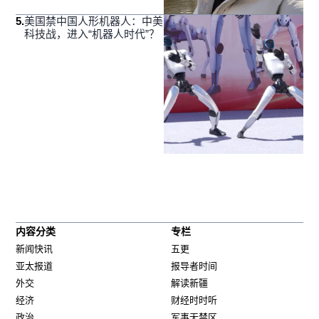
5
.
美国禁中国人形机器人：中美
科技战，进入“机器人时代”？
内容分类
专栏
新闻快讯
五更
亚太报道
报导者时间
外交
解读新疆
经济
财经时时听
政治
军事无禁区