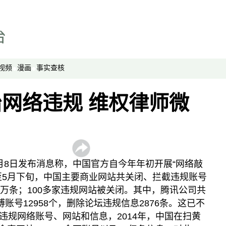
劳工通讯
绿色情报员
周嘉有话说
周末茶馆
视频
漫画
事实查核
夜话中南海
报导者时间
网络违规 维权律师微
新移民
纵横大历史
网络博弈
西藏纵览
月8日发布消息称，中国官方自今年年初开展“网络敲
解读新疆
至5月下旬，中国主要商业网站共关闭、拦截违规账号
1万条；100多家违规网站被关闭。其中，腾讯公司共
财经时时听
账号12958个，删除论坛违规信息2876条。这已不
评论
违规网络账号、网站和信息，2014年，中国在扫黄