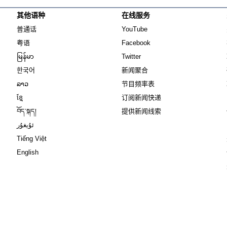
其他语种
在线服务
Opens in new window
Opens in new window
普通话
YouTube
Opens in new window
Opens in new window
粤语
Facebook
Opens in new window
Opens in new window
မြန်မာ
Twitter
Opens in new window
한국어
新闻聚合
Opens in new window
ລາວ
节目频率表
Opens in new window
ខ្មែ
订阅新闻快递
Opens in new window
བོད་སྐད།
提供新闻线索
Opens in new window
ئۇيغۇر
Opens in new window
Tiếng Việt
Opens in new window
English