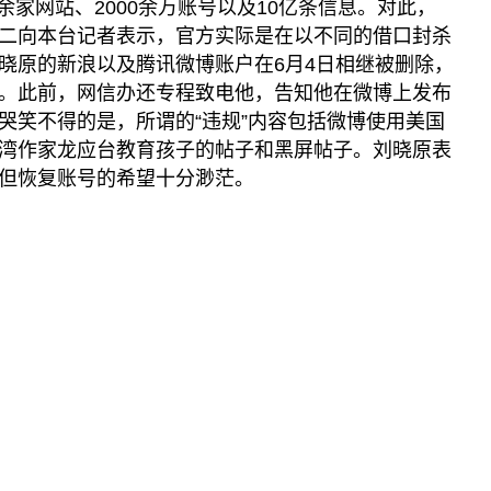
0余家网站、2000余万账号以及10亿条信息。对此，
播客
显示 播客 个子部分
二向本台记者表示，官方实际是在以不同的借口封杀
晓原的新浪以及腾讯微博账户在6月4日相继被删除，
《亚太报道》音频
。此前，网信办还专程致电他，告知他在微博上发布
漫画
哭笑不得的是，所谓的“违规”内容包括微博使用美国
湾作家龙应台教育孩子的帖子和黑屏帖子。刘晓原表
事实查核
但恢复账号的希望十分渺茫。
视频
显示 视频 个子部分
亚洲很想聊
观点
专题与访谈
兵家常事