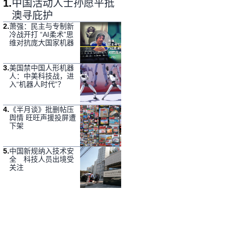
1
.
中国活动人士孙愿平抵
澳寻庇护
2
.
萧强：民主与专制新
冷战开打 “AI柔术”思
维对抗庞大国家机器
3
.
美国禁中国人形机器
人：中美科技战，进
入“机器人时代”？
4
.
《半月谈》批删帖压
舆情 旺旺声援投屏遭
下架
5
.
中国新规纳入技术安
全 科技人员出境受
关注