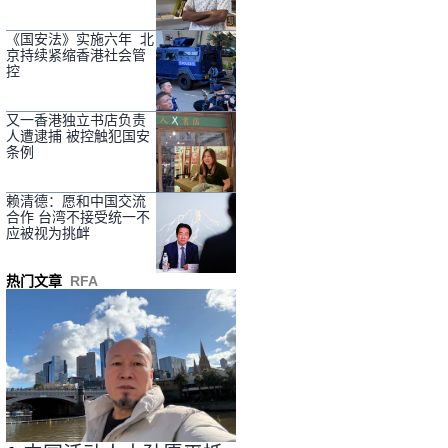
《国安法》实施六年 北
京持续紧缩香港社会管
控
又一香港独立书店负责
人遭逮捕 被控触犯国安
条例
赖清德：愿和中国交流
合作 台湾不接受统一不
应被视为挑衅
热门文章
RFA