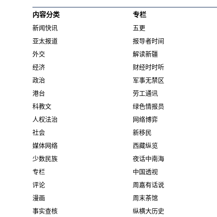
内容分类
专栏
新闻快讯
五更
亚太报道
报导者时间
外交
解读新疆
经济
财经时时听
政治
军事无禁区
港台
劳工通讯
科教文
绿色情报员
人权法治
网络博弈
社会
新移民
媒体网络
西藏纵览
少数民族
夜话中南海
专栏
中国透视
评论
周嘉有话说
漫画
周末茶馆
事实查核
纵横大历史