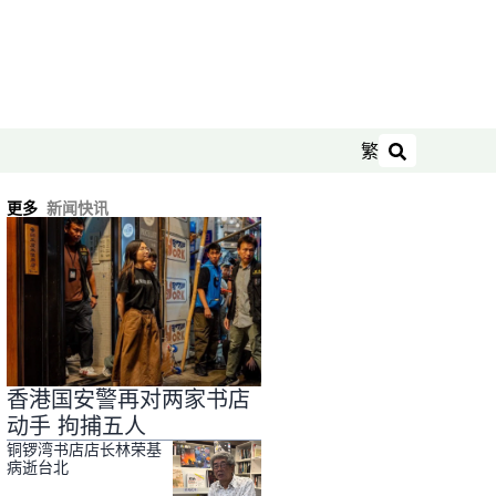
繁
搜索
更多
新闻快讯
香港国安警再对两家书店
动手 拘捕五人
铜锣湾书店店长林荣基
病逝台北