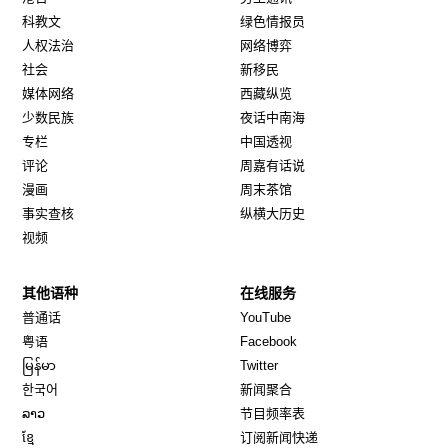
科教文
绿色情报员
人权法治
网络博弈
社会
新移民
媒体网络
西藏纵览
少数民族
夜话中南海
专栏
中国透视
评论
周嘉有话说
漫画
周末茶馆
事实查核
纵横大历史
视频
其他语种
在线服务
Opens in new window
Opens in new window
普通话
YouTube
Opens in new window
Opens in new window
粤语
Facebook
Opens in new window
Opens in new window
မြန်မာ
Twitter
Opens in new window
한국어
新闻聚合
Opens in new window
ລາວ
节目频率表
Opens in new window
ខ្មែ
订阅新闻快递