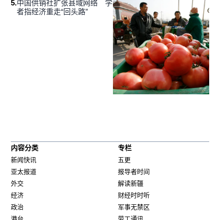
5
.
中国供销社扩张县域网络 学
者指经济重走“回头路”
内容分类
专栏
新闻快讯
五更
亚太报道
报导者时间
外交
解读新疆
经济
财经时时听
政治
军事无禁区
港台
劳工通讯