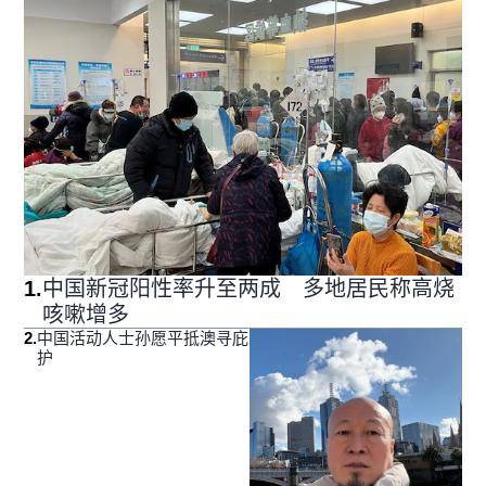
1
.
中国新冠阳性率升至两成 多地居民称高烧
咳嗽增多
2
.
中国活动人士孙愿平抵澳寻庇
护