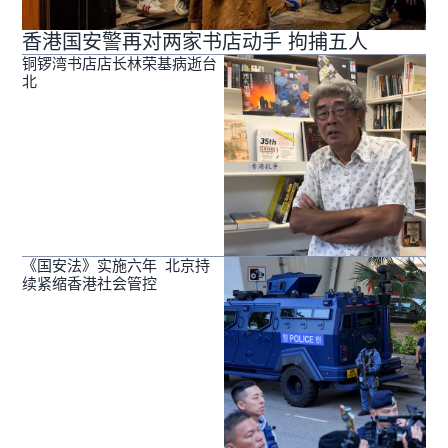
香港国安警再对两家书店动手 拘捕五人
铜锣湾书店店长林荣基病逝台
北
《国安法》实施六年 北京持
续紧缩香港社会管控