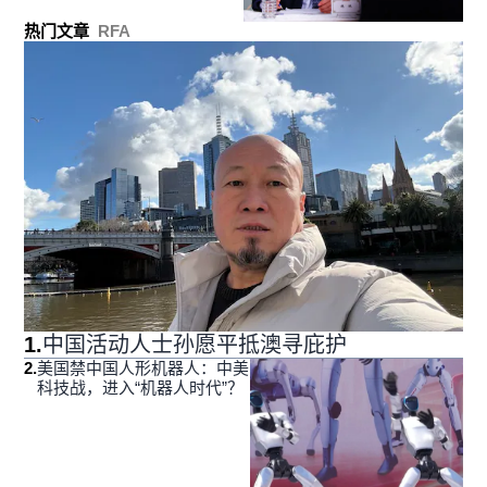
热门文章
RFA
1
.
中国活动人士孙愿平抵澳寻庇护
2
.
美国禁中国人形机器人：中美
科技战，进入“机器人时代”？