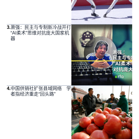
3
.
萧强：民主与专制新冷战开打
“AI柔术”思维对抗庞大国家机
器
4
.
中国供销社扩张县域网络 学
者指经济重走“回头路”