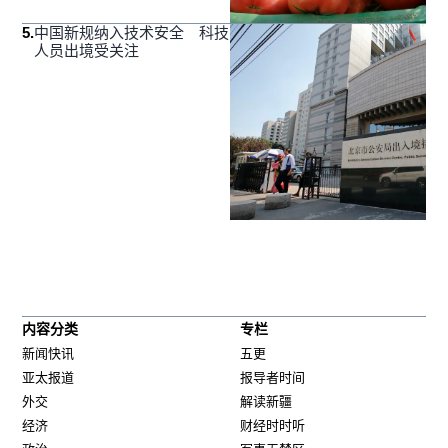
5
.
中国新规纳入技术安全 科技
人员出境受关注
内容分类
专栏
新闻快讯
五更
亚太报道
报导者时间
外交
解读新疆
经济
财经时时听