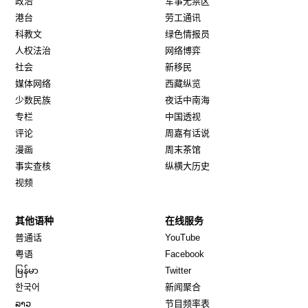
政治
军事无禁区
港台
劳工通讯
科教文
绿色情报员
人权法治
网络博弈
社会
新移民
媒体网络
西藏纵览
少数民族
夜话中南海
专栏
中国透视
评论
周嘉有话说
漫画
周末茶馆
事实查核
纵横大历史
视频
其他语种
在线服务
Opens in new window
Opens in new window
普通话
YouTube
Opens in new window
Opens in new window
粤语
Facebook
Opens in new window
Opens in new window
မြန်မာ
Twitter
Opens in new window
한국어
新闻聚合
Opens in new window
ລາວ
节目频率表