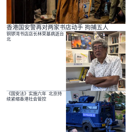
香港国安警再对两家书店动手 拘捕五人
铜锣湾书店店长林荣基病逝台
北
《国安法》实施六年 北京持
续紧缩香港社会管控