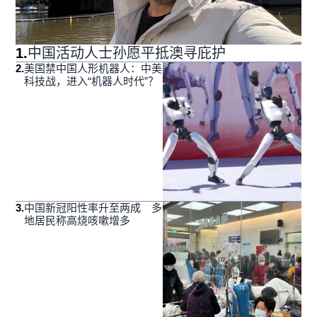
1
.
中国活动人士孙愿平抵澳寻庇护
2
.
美国禁中国人形机器人：中美
科技战，进入“机器人时代”？
3
.
中国新冠阳性率升至两成 多
地居民称高烧咳嗽增多