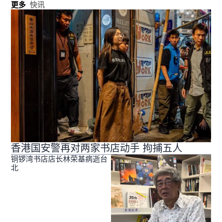
更多
快讯
香港国安警再对两家书店动手 拘捕五人
铜锣湾书店店长林荣基病逝台
北