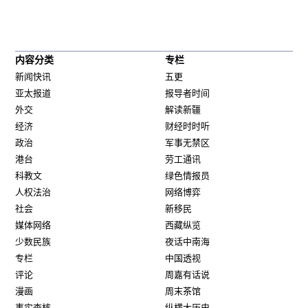
内容分类
专栏
新闻快讯
五更
亚太报道
报导者时间
外交
解读新疆
经济
财经时时听
政治
军事无禁区
港台
劳工通讯
科教文
绿色情报员
人权法治
网络博弈
社会
新移民
媒体网络
西藏纵览
少数民族
夜话中南海
专栏
中国透视
评论
周嘉有话说
漫画
周末茶馆
事实查核
纵横大历史