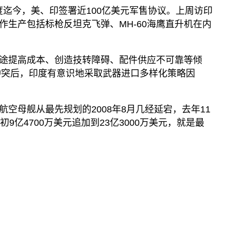
播客
计年度迄今，美、印签署近100亿美元军售协议。上周访印
显示 播客 个子部分
作生产包括标枪反坦克飞弹、MH-60海鹰直升机在内
《亚太报道》音频
漫画
途提高成本、创造技转障碍、配件供应不可靠等倾
尔冲突后，印度有意识地采取武器进口多样化策略因
事实查核
视频
显示 视频 个子部分
空母舰从最先规划的2008年8月几经延宕，去年11
亚洲很想聊
9亿4700万美元追加到23亿3000万美元，就是最
观点
专题与访谈
兵家常事