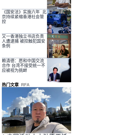
《国安法》实施六年 北
京持续紧缩香港社会管
控
又一香港独立书店负责
人遭逮捕 被控触犯国安
条例
赖清德：愿和中国交流
合作 台湾不接受统一不
应被视为挑衅
热门文章
RFA