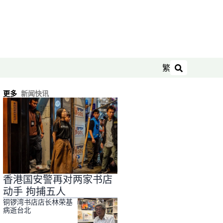
繁
搜索
更多
新闻快讯
香港国安警再对两家书店
动手 拘捕五人
铜锣湾书店店长林荣基
病逝台北