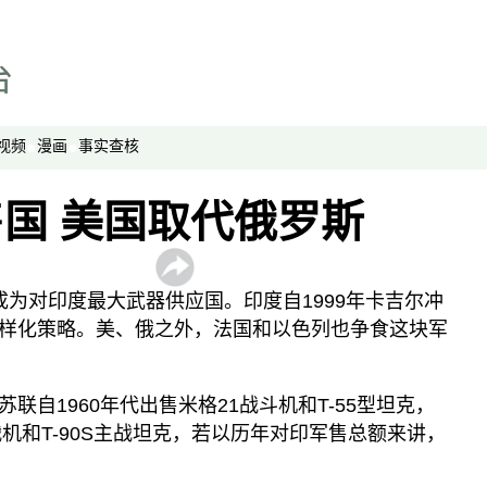
劳工通讯
绿色情报员
周嘉有话说
周末茶馆
视频
漫画
事实查核
夜话中南海
报导者时间
国 美国取代俄罗斯
新移民
纵横大历史
成为对印度最大武器供应国。印度自1999年卡吉尔冲
网络博弈
样化策略。美、俄之外，法国和以色列也争食这块军
西藏纵览
解读新疆
联自1960年代出售米格21战斗机和T-55型坦克，
财经时时听
I战机和T-90S主战坦克，若以历年对印军售总额来讲，
评论