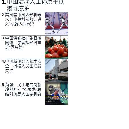
1
.
中国活动人士孙愿平抵
澳寻庇护
2
.
美国禁中国人形机器
人：中美科技战，进
入“机器人时代”？
3
.
中国供销社扩张县域
网络 学者指经济重
走“回头路”
4
.
中国新规纳入技术安
全 科技人员出境受
关注
5
.
萧强：民主与专制新
冷战开打 “AI柔术”思
维对抗庞大国家机器