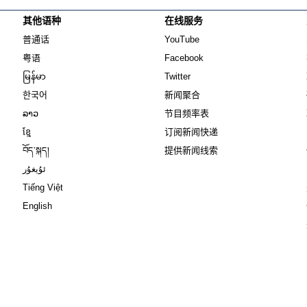
其他语种
在线服务
Opens in new window
Opens in new window
普通话
YouTube
Opens in new window
Opens in new window
粤语
Facebook
Opens in new window
Opens in new window
မြန်မာ
Twitter
Opens in new window
한국어
新闻聚合
Opens in new window
ລາວ
节目频率表
Opens in new window
ខ្មែ
订阅新闻快递
Opens in new window
བོད་སྐད།
提供新闻线索
Opens in new window
ئۇيغۇر
Opens in new window
Tiếng Việt
Opens in new window
English