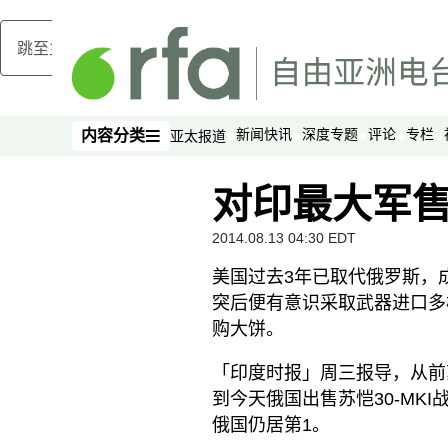
跳至主内容
新闻快讯
深度专题
评论
专栏
内容分类
亚太报道
内容分类
对印最大军售
2014.08.13 04:30 EDT
美国过去3年已取代俄罗斯，
突后便有意识采取武器进口多
购大饼。
「印度时报」周三报导，从前苏
到今天俄国出售苏恺30-MK
俄国仍居第1。