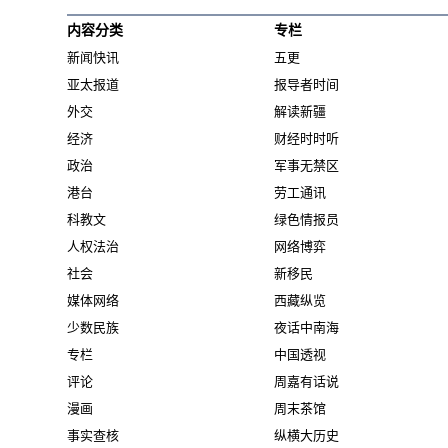
内容分类
专栏
新闻快讯
五更
亚太报道
报导者时间
外交
解读新疆
经济
财经时时听
政治
军事无禁区
港台
劳工通讯
科教文
绿色情报员
人权法治
网络博弈
社会
新移民
媒体网络
西藏纵览
少数民族
夜话中南海
专栏
中国透视
评论
周嘉有话说
漫画
周末茶馆
事实查核
纵横大历史