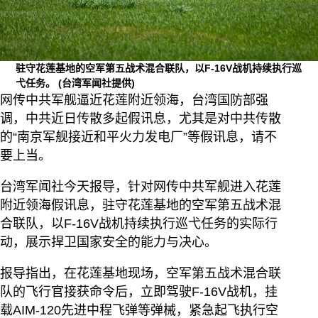
驻守花莲基地的空军第五战术混合联队，以F-16V战机持续执行巡
弋任务。
(台湾军闻社提供)
网传中共军舰逼近花莲附近领海，台湾国防部强
调，中共近日传散多起假讯息，尤其是对中共传散
的“南京军舰接近和平火力发电厂”等假讯息，请不
要上当。
台湾军闻社今天报导，针对网传中共军舰进入花莲
附近领海假讯息，驻守花莲基地的空军第五战术混
合联队，以F-16V战机持续执行巡弋任务的实际行
动，展示捍卫国家安全的能力与决心。
报导指出，在花莲基地现场，空军第五战术混合联
队的飞行官接获命令后，立即驾驶F-16V战机，挂
载AIM-120先进中程飞弹等弹械，紧急起飞执行空