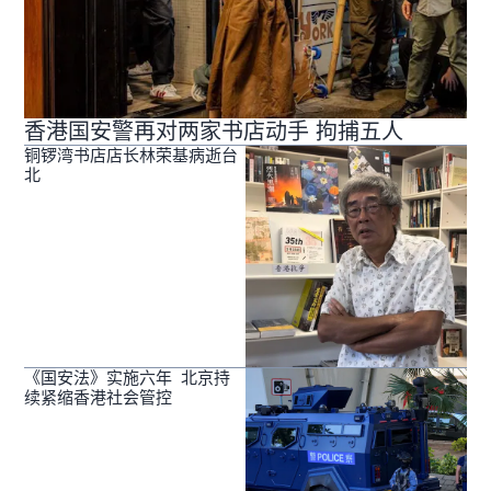
香港国安警再对两家书店动手 拘捕五人
铜锣湾书店店长林荣基病逝台
北
《国安法》实施六年 北京持
续紧缩香港社会管控