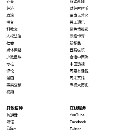
外交
解读新疆
经济
财经时时听
政治
军事无禁区
港台
劳工通讯
科教文
绿色情报员
人权法治
网络博弈
社会
新移民
媒体网络
西藏纵览
少数民族
夜话中南海
专栏
中国透视
评论
周嘉有话说
漫画
周末茶馆
事实查核
纵横大历史
视频
其他语种
在线服务
Opens in new window
Opens in new window
普通话
YouTube
Opens in new window
Opens in new window
粤语
Facebook
Opens in new window
Opens in new window
မြန်မာ
Twitter