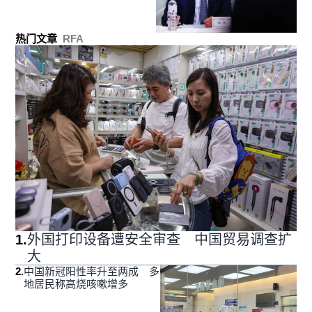
热门文章
RFA
1
.
外国打印设备遭安全审查 中国贸易调查扩
大
2
.
中国新冠阳性率升至两成 多
地居民称高烧咳嗽增多