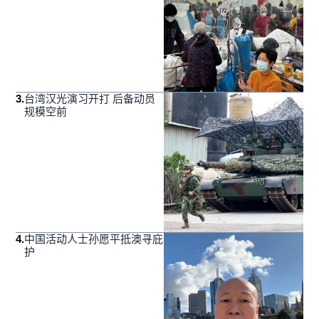
3
.
台湾汉光演习开打 后备动员
规模空前
4
.
中国活动人士孙愿平抵澳寻庇
护