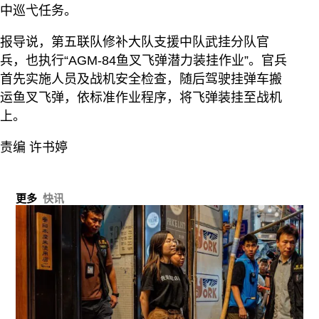
中巡弋任务。
报导说，第五联队修补大队支援中队武挂分队官
兵，也执行“AGM-84鱼叉飞弹潜力装挂作业”。官兵
首先实施人员及战机安全检查，随后驾驶挂弹车搬
运鱼叉飞弹，依标准作业程序，将飞弹装挂至战机
上。
责编 许书婷
更多
快讯