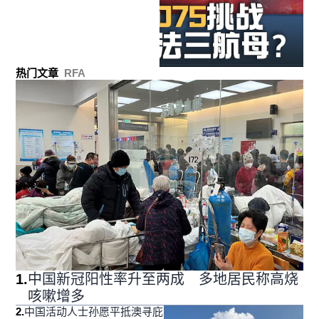
热门文章
RFA
1
.
中国新冠阳性率升至两成 多地居民称高烧
咳嗽增多
2
.
中国活动人士孙愿平抵澳寻庇