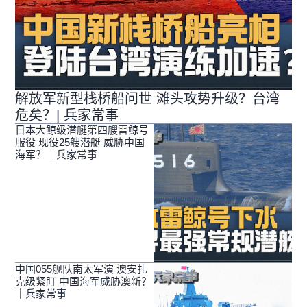
解放军新型栈桥船问世 滩头攻势升级？台湾
危矣？| 兵家常事
日本大鲸级潜艇第四艘雷鲸号
服役 现役25艘潜艇 威胁中国
海军？｜兵家常事
中国055舰队南太军演 澳安扎
克级紧盯 中国海军威胁澳新？
｜兵家常事