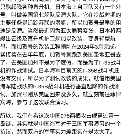
只能起降各种直升机，日本海上自卫队又有一个外
号，叫做美国第七舰队反潜大队，它在冷战时期的
主要任务是追踪苏联的潜艇，所以加贺号最早的用
途是反潜。当然最近因为亚太局势紧张，日本将两
艘出云级及直升机护卫舰加以改装，变身轻型航
母。而加贺号的改装工程刚刚在2024年3月完成。
紧接着在去年年底，加贺号就跑到美国圣地亚哥去
了，去美国加州不是为了度假，而是为了F-35战斗
机的作战测试。日本海军目前买的F-35B战斗机还
没有交付，所以为了测试改装的成果，就借用美国
海军陆战队的F-35B战斗机进行垂直起降的作战测
试。加贺号刚从美国回来没多久，就立刻前往菲律
宾海，参与了这次联合演习。
所以，我们在看这次中国075两栖攻击舰穿过第一
岛链，其实就是中国海军对于三国军事演习的一个
抗议，然而双方的军事实力差距实在是太大了。