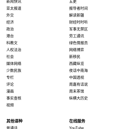
新闻快讯
五更
亚太报道
报导者时间
外交
解读新疆
经济
财经时时听
政治
军事无禁区
港台
劳工通讯
科教文
绿色情报员
人权法治
网络博弈
社会
新移民
媒体网络
西藏纵览
少数民族
夜话中南海
专栏
中国透视
评论
周嘉有话说
漫画
周末茶馆
事实查核
纵横大历史
视频
其他语种
在线服务
Opens in new window
Opens in new window
普通话
YouTube