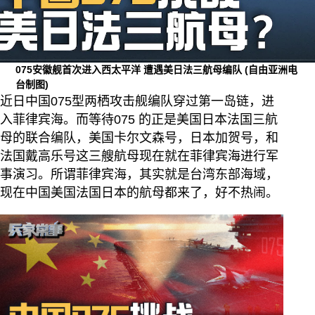
075安徽舰首次进入西太平洋 遭遇美日法三航母编队
(自由亚洲电
台制图)
近日中国075型两栖攻击舰编队穿过第一岛链，进
入菲律宾海。而等待075 的正是美国日本法国三航
母的联合编队，美国卡尔文森号，日本加贺号，和
法国戴高乐号这三艘航母现在就在菲律宾海进行军
事演习。所谓菲律宾海，其实就是台湾东部海域，
现在中国美国法国日本的航母都来了，好不热闹。