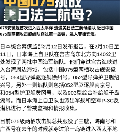
075安徽舰首次进入西太平洋 遭遇美日法三航母编队
近日中国
075型两栖攻击舰编队穿过第一岛链，进入菲律宾海。
日本统合幕僚监部2月12日发布报告，在2月10日至
11日，日本海上自卫队在宫古岛东北方向140公里
处发现了两批中国海军编队。他们穿过宫古海峡进
入台湾周边海域，包括中国075型两栖攻击舰安徽
号，054型导弹驱逐舰徐州号，052型导弹护卫舰绍
兴号，另外一则编队则包括052型驱逐舰南京号，
和054型护卫舰黄冈号，以及903型综合补给舰千岛
湖号。而日本海上自卫队也派出军舰和空军P-3C反
潜机进行了警戒监视和情报收集。
目前075级两栖攻击舰总共服役了三艘，海南号和
广西号在去年的时候就穿过第一岛链进入西太平地