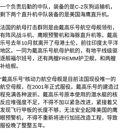
一个负责后勤的中队，装备的是C-2灰狗运输机，
剩下两个直升机中队装备的是美国海鹰直升机。
法国的航母打击群则是由戴高乐号航空母舰领衔，
有阵风战斗机、鹰眼预警机和海豚直升机等。戴高
乐号去年10月就离开了母港土伦，前往印度太平洋
地区。一同为戴高乐号航母护航的，有地平线级驱
逐舰福尔班号，还有两艘FREMM护卫舰，和两艘
补给舰。
“戴高乐号”核动力航空母舰是目前法国现役唯一的
航空母舰，在2001年正式服役。戴高乐号的建造过
程充满各种波折。戴高乐号原本使用的潜水艇的核
反应堆强度不足，不得不加以紧急改进，紧接着又
发现飞行甲板的长度不够，无法安全起降美国的鹰
眼预警机，不得不重新将进行加班改造工程，导致
服役晚了整整五年。