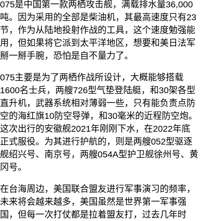
075是中国第一款两栖攻击舰，满载排水量36,000
吨。因为采用的全部是柴油机，其最高速度只有23
节，作为从陆地投射作战的工具，这个速度勉强能
用，但如果将它派到太平洋地区，想要和美日法军
掰一掰手腕，恐怕是自不量力了。
075主要是为了两栖作战所设计，大概能够搭载
1600名士兵，两艘726型气垫登陆艇，和30架各型
直升机，武器系统相对薄弱一些，只有能负责点防
空的海红旗10防空导弹，和30毫米的近程防空炮。
这次出行的安徽舰2021年刚刚下水，在2022年底
正式服役。为其进行护航的，则是两艘052型驱逐
舰绍兴号、南京号，两艘054A型护卫舰徐州号、黄
冈号。
在台海周边，美国联合盟友进行军事演习的频率，
未来将会越来越多，美国虽然是世界第一军事强
国，但每一次打仗都是拉着盟友打，过去几年时