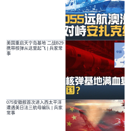
美国重启天宁岛基地 二战B29
携带核弹从这里起飞 | 兵家常
事
075安徽舰首次进入西太平洋
遭遇美日法三航母编队 | 兵家
常事