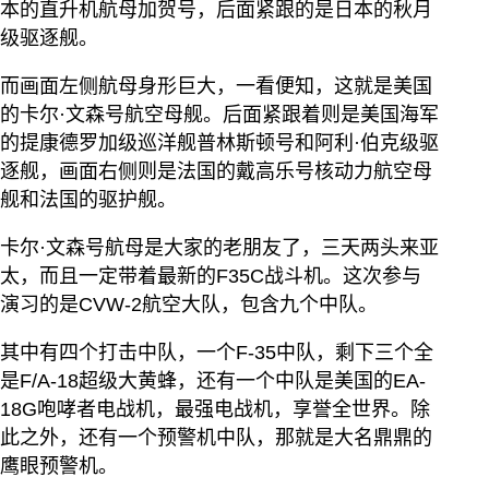
本的直升机航母加贺号，后面紧跟的是日本的秋月
级驱逐舰。
而画面左侧航母身形巨大，一看便知，这就是美国
的卡尔·文森号航空母舰。后面紧跟着则是美国海军
的提康德罗加级巡洋舰普林斯顿号和阿利·伯克级驱
逐舰，画面右侧则是法国的戴高乐号核动力航空母
舰和法国的驱护舰。
卡尔·文森号航母是大家的老朋友了，三天两头来亚
太，而且一定带着最新的F35C战斗机。这次参与
演习的是CVW-2航空大队，包含九个中队。
其中有四个打击中队，一个F-35中队，剩下三个全
是F/A-18超级大黄蜂，还有一个中队是美国的EA-
18G咆哮者电战机，最强电战机，享誉全世界。除
此之外，还有一个预警机中队，那就是大名鼎鼎的
鹰眼预警机。