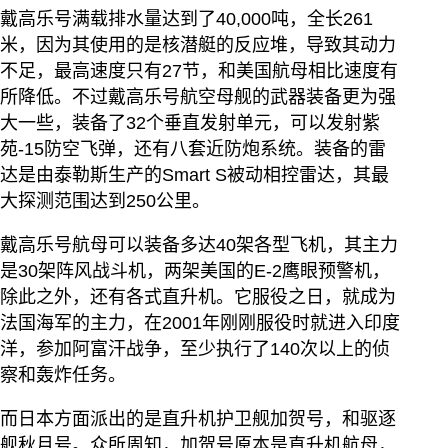
戴高乐号满载排水量达到了40,000吨，全长261
米，因为其使用的是核潜艇的反应堆，导致其动力
不足，最高速度只有27节，和美国航母相比速度有
所降低。不过戴高乐号航空母舰的武器装备更为强
大一些，装备了32个垂直发射单元，可以发射紫
苑-15防空飞弹，还有八套近防炮系统。装备的雷
达是由泰勒斯生产的Smart S被动相控雷达，其最
大探测范围达到250公里。
戴高乐号航母可以装备多达40架各型飞机，其主力
是30架阵风战斗机，两架美国的E-2鹰眼预警机，
除此之外，还有各式直升机。它服役之日，就成为
法国海军的主力，在2001年刚刚服役时就进入印度
洋，参加阿富汗战争，至少执行了140次以上的侦
察和轰炸任务。
而日本方面派出的是直升机护卫舰加贺号，和驱逐
舰秋月号。众所周知，加贺号原本是直升机航母，