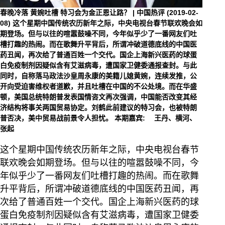
春晚冷落 黄婉吐槽 特习会为金正恩让路？ | 中国热评 (2019-02-
08)
这个星期中国传统农历新年之际，中央电视台春节联欢晚会如
期登场。但与以往的喧嚣鼓噪不同，今年似乎少了一番网友们吐
槽打趣的热闹。而在歌舞升平背后，所谓冲破道德底线的中国医
药丑闻，再次给了普通百姓一个交代。国企上海新兴医药的球蛋
白免疫制剂因疑似含有艾滋病毒，遭国家卫健委通报查封。与此
同时，自称落马政法沙皇周永康的美籍儿媳黄婉，连续发推，公
开向受迫害维权者道歉，并且吐槽在中国的不公处境。而在华盛
顿，美国总统特朗普发表国情咨文再次强调，中国能否改变其经
济结构将事关两国贸易协定。刘鹤此前建议的特习会，也被特朗
普否决，美中贸易战前景令人担忧。 本期嘉宾: 王丹、横河、
张起
这个星期中国传统农历新年之际，中央电视台春节
联欢晚会如期登场。但与以往的喧嚣鼓噪不同，今
年似乎少了一番网友们吐槽打趣的热闹。而在歌舞
升平背后，所谓冲破道德底线的中国医药丑闻，再
次给了普通百姓一个交代。国企上海新兴医药的球
蛋白免疫制剂因疑似含有艾滋病毒，遭国家卫健委