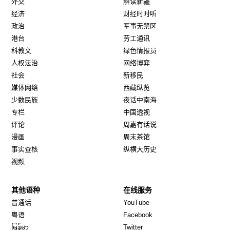
外交
解读新疆
经济
财经时时听
政治
军事无禁区
港台
劳工通讯
科教文
绿色情报员
人权法治
网络博弈
社会
新移民
媒体网络
西藏纵览
少数民族
夜话中南海
专栏
中国透视
评论
周嘉有话说
漫画
周末茶馆
事实查核
纵横大历史
视频
其他语种
在线服务
Opens in new window
Opens in new window
普通话
YouTube
Opens in new window
Opens in new window
粤语
Facebook
Opens in new window
Opens in new window
မြန်မာ
Twitter