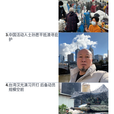
3
.
中国活动人士孙愿平抵澳寻庇
护
4
.
台湾汉光演习开打 后备动员
规模空前