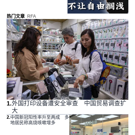
热门文章
RFA
1
.
外国打印设备遭安全审查 中国贸易调查扩
大
2
.
中国新冠阳性率升至两成 多
地居民称高烧咳嗽增多