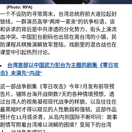
(Photo: RFA)
一个不设防的寻常周末，台湾总统府前大道拉起封
锁线，一群演员高举“两岸一家亲”的抗争标语，谈
和诉求的背后是中共渗透的分化势力，街头上演流
血冲突。中国犯台剧码也出现在南台湾的小镇，民
防课程兵棋推演解放军登陆，戏剧里的混合战也在
课堂中引起热烈讨论。
台湾首部以中国武力犯台为主题的剧集《零日攻
击》未演先"内战"
这一部战争剧集《零日攻击》今年7月发布前导预
告片，铺陈台海开战倒数7天的各种情境预想，透
过台湾人的视角凝视现代战争的样貌，以及往往在
最黑暗时才得以窥见的人性脆弱和强韧。这部作品
预计在11月底杀青，从岛内到国际不断叩问：故事
剧情写照着台湾难以消解的困境？变局下的台湾