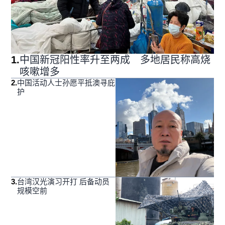
1
.
中国新冠阳性率升至两成 多地居民称高烧
咳嗽增多
2
.
中国活动人士孙愿平抵澳寻庇
护
3
.
台湾汉光演习开打 后备动员
规模空前