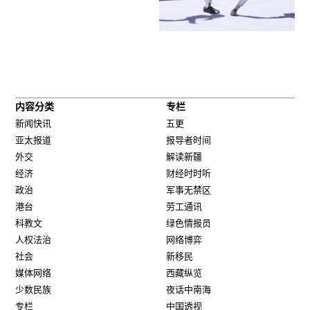
内容分类
专栏
新闻快讯
五更
亚太报道
报导者时间
外交
解读新疆
经济
财经时时听
政治
军事无禁区
港台
劳工通讯
科教文
绿色情报员
人权法治
网络博弈
社会
新移民
媒体网络
西藏纵览
少数民族
夜话中南海
专栏
中国透视