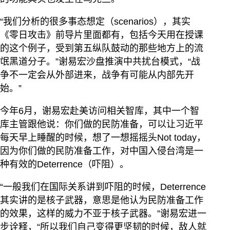
“我们分析的很多事态想定（scenarios），其实
《零日攻击》前导片里面都有，包括今天用在授课
的这个例子，受到第五纵队鼓动的那些地方上的流
氓黑道分子。”谢易宏沙盘推演中共扰台模式，“战
争不一定会从外部进来，战争有可能从内部先开
始。”
今年6月，谢易宏赴美访问相关智库，其中一个智
库主管跟他说：你们做的民防准备，可以让习近平
每天早上睡醒的时候，想了一想摇摇头Not today，
因为你们做的民防准备工作，对中国入侵台湾是一
种有效的Deterrence（吓阻）。
“一般我们在国际关系讲到吓阻的时候，Deterrence
其实讲的是核子武器，意思是他认为民防准备工作
的效果，这样的威力不亚于核子武器。”谢易宏进一
步诠释，“所以我们自己变得更坚韧的时候，敌人就