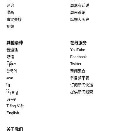
评论
周嘉有话说
漫画
周末茶馆
事实查核
纵横大历史
视频
其他语种
在线服务
Opens in new window
Opens in new window
普通话
YouTube
Opens in new window
Opens in new window
粤语
Facebook
Opens in new window
Opens in new window
မြန်မာ
Twitter
Opens in new window
한국어
新闻聚合
Opens in new window
ລາວ
节目频率表
Opens in new window
ខ្មែ
订阅新闻快递
Opens in new window
བོད་སྐད།
提供新闻线索
Opens in new window
ئۇيغۇر
Opens in new window
Tiếng Việt
Opens in new window
English
关于我们