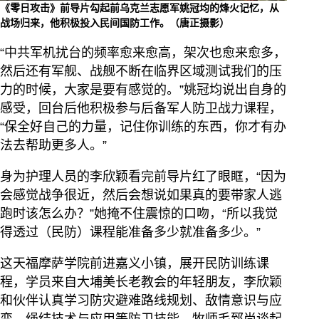
《零日攻击》前导片勾起前乌克兰志愿军姚冠均的烽火记忆，从
战场归来，他积极投入民间国防工作。（唐正摄影）
“中共军机扰台的频率愈来愈高，架次也愈来愈多，
然后还有军舰、战舰不断在临界区域测试我们的压
力的时候，大家是要有感觉的。”姚冠均说出自身的
感受，回台后他积极参与后备军人防卫战力课程，
“保全好自己的力量，记住你训练的东西，你才有办
法去帮助更多人。”
身为护理人员的李欣颖看完前导片红了眼眶，“因为
会感觉战争很近，然后会想说如果真的要带家人逃
跑时该怎么办？”她掩不住震惊的口吻，“所以我觉
得透过（民防）课程能准备多少就准备多少。”
这天福摩萨学院前进嘉义小镇，展开民防训练课
程，学员来自大埔美长老教会的年轻朋友，李欣颖
和伙伴认真学习防灾避难路线规划、敌情意识与应
变、绳结技术与应用等防卫技能。牧师毛郅尚谈起