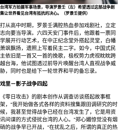
台湾军方拍摄军事场景，导演罗景壬（左）希望透过这部战争剧
集让世界看见台湾有抵抗的决心。（罗景壬提供）
打从高中时期，罗景壬满腔热血参加戏剧社，立定
志向要当导演。六四天安门事件后，他跟着一票同
学展开行动艺术，在中正纪念堂外搭起灵堂，白幡
萧飒飘扬，遗照上写着民主二字。如今，中国式民
主依旧是一首又一首的挽歌，极权势力虎视眈眈跨
越台海，他试图透过前导片唤醒台湾人直视战争威
胁，同时也是给下一轮世界和平的备忘录。
戏里－影子战争四起
《零日攻击》的剧本创作从调查访谈搭起故事框
架，“我开始做各式各样的资料搜集跟田调研究的时
候，我甚至觉得战争已经在台湾发生了，它是用资
讯间谍的方式侵扰台湾的人心。”郑心媚惊觉没有烟
硝的战争早已开战，“在扰乱之后，所谓的真正的热