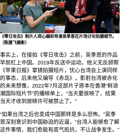
《零日攻击》制片人郑心媚和导演吴季恩在片场讨论拍摄细节。
（陈建飞摄影）
事实上，在接拍《零日攻击》之前，吴季恩的作品
早就杠上中国。2019年反送中运动，他义无反顾帮
《苹果日报》掌镜拍摄短片，忧心台湾会上演同样
的事态，后来他又编导《赤岛》，影射台湾被赤化
的未来想像，2022年7月这部片子原本在香港“鲜浪
潮国际短片节”的播映单上，“当天要放映了，结果
当天才收到放映许可被禁止了。”
“如果台湾之后也变成中国那样是多么恐怖。”吴季
恩深刻意识到中国胁迫的近逼，“台湾人能够愈了解
这件事情，我们愈能有底气抵抗，不让战争发生。”