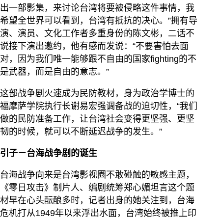
出一部影集，来讨论台湾将要被侵略这件事情，我
希望全世界可以看到，台湾有抵抗的决心。”拥有导
演、演员、文化工作者多重身份的陈文彬，二话不
说接下演出邀约，他有感而发说：“不要害怕去面
对，因为我们唯一能够跟不自由的国家fighting的不
是武器，而是自由的意志。”
这部战争剧火速成为民防教材，身为政治学博士的
福摩萨学院执行长谢易宏强调备战的迫切性，“我们
做的民防准备工作，让台湾社会变得更坚强、更坚
韧的时候，就可以不断延迟战争的发生。”
引子－台海战争剧的诞生
台海战争向来是台湾影视圈不敢碰触的敏感主题，
《零日攻击》制片人、编剧统筹郑心媚坦言这个题
材早在心头酝酿多时，记者出身的她关注到，台海
危机打从1949年以来浮出水面，台湾始终被推上印