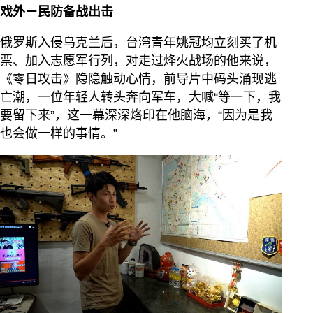
戏外－民防备战出击
俄罗斯入侵乌克兰后，台湾青年姚冠均立刻买了机
票、加入志愿军行列，对走过烽火战场的他来说，
《零日攻击》隐隐触动心情，前导片中码头涌现逃
亡潮，一位年轻人转头奔向军车，大喊“等一下，我
要留下来”，这一幕深深烙印在他脑海，“因为是我
也会做一样的事情。”