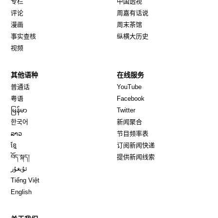
专栏
中国透视
评论
周嘉有话说
漫画
周末茶馆
事实查核
纵横大历史
视频
其他语种
在线服务
Opens in new window
Opens in new window
普通话
YouTube
Opens in new window
Opens in new window
粤语
Facebook
Opens in new window
Opens in new window
မြန်မာ
Twitter
Opens in new window
한국어
新闻聚合
Opens in new window
ລາວ
节目频率表
Opens in new window
ខ្មែ
订阅新闻快递
Opens in new window
བོད་སྐད།
提供新闻线索
Opens in new window
ئۇيغۇر
Opens in new window
Tiếng Việt
Opens in new window
English