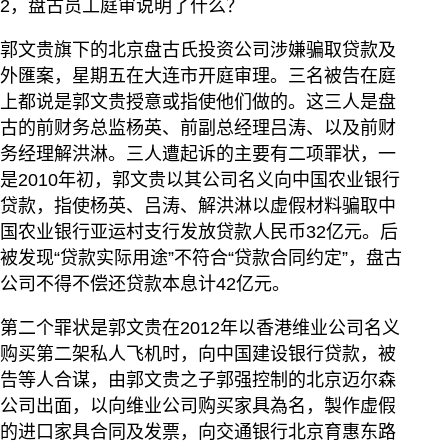
2，盘古员工庭审说明了什么？
郭文贵旗下的北京盘古氏投资公司涉嫌骗取贷款及
外匯案，星期五在大连市开庭审理。三名被告在庭
上都说是郭文贵授意或指使他们做的。这三人是盘
古的前财务总监杨英、前副总经理吕涛、以及前财
务经理解洪淋。三人遭起诉的主要有二项罪状，一
是2010年初，郭文贵以其公司名义向中国农业银行
贷款，指使杨英、吕涛、解洪淋以虚假材料骗取中
国农业银行亚运村支行发放贷款人民币32亿元。后
被发现“贷款实际用途”不符合“贷款合同约定”，盘古
公司不得不偿还贷款本息计42亿元。
第二个罪状是郭文贵在2012年以香港维业公司名义
购买第二架私人飞机时，向中国建设银行贷款，被
告等人合谋，由郭文贵之子郭强控制的北京迈尔森
公司出面，以向维业公司购买家具為名，製作虚假
的进口家具合同及发票，向交通银行北京育惠东路