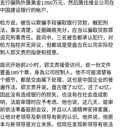
支行骗购外匯美金1350万元，然后匯往维业公司在
中国建设银行的帐户。
检方说，被告以欺骗手段骗取银行贷款，触犯刑
法，事实清楚，证据确凿充分，应当以骗取贷款罪
追究刑事责任。庭讯中，三名被告都承认犯行，对
检方指控并无异议，但都说是受盘古氏公司实际控
制人郭文贵的指使和授意。
庭讯开始前2小时，郭文贵接受访问，说一份文件
要盖185个章，身為公司控制人，他不可能清楚每
个细节，都是交由属下处理，这也是中国企业的普
遍作法。郭文贵并说，盘古借了32亿，还了42亿，
因此没有造成银行的损失，也没有在社会造成影
响，法庭审理时应予考虑。他也说，这几天，庭审
前依法準备庭前会议，并且以人道精神安排家属，
让他对老领导及新领导有新的认识。他并说，他原
本与新领导是对立关係，但现在发现新领导有依法