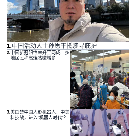
1
.
中国活动人士孙愿平抵澳寻庇护
2
.
中国新冠阳性率升至两成 多
地居民称高烧咳嗽增多
3
.
美国禁中国人形机器人：中美
科技战，进入“机器人时代”？