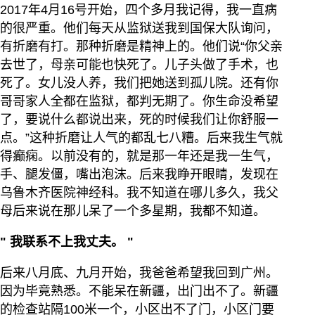
2017年4月16号开始，四个多月我记得，我一直病
的很严重。他们每天从监狱送我到国保大队询问，
有折磨有打。那种折磨是精神上的。他们说“你父亲
去世了，母亲可能也快死了。儿子头做了手术，也
死了。女儿没人养，我们把她送到孤儿院。还有你
哥哥家人全都在监狱，都判无期了。你生命没希望
了，要说什么都说出来，死的时候我们让你舒服一
点。”这种折磨让人气的都乱七八糟。后来我生气就
得癫痫。以前没有的，就是那一年还是我一生气，
手、腿发僵，嘴出泡沫。后来我睁开眼睛，发现在
乌鲁木齐医院神经科。我不知道在哪儿多久，我父
母后来说在那儿呆了一个多星期，我都不知道。
"
我联系不上我丈夫。
"
后来八月底、九月开始，我爸爸希望我回到广州。
因为毕竟熟悉。不能呆在新疆，出门出不了。新疆
的检查站隔100米一个，小区出不了门，小区门要