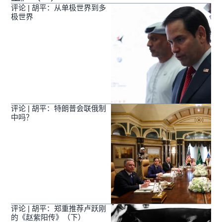
评论 | 胡平：从单极世界到多
极世界
评论 | 胡平：特朗普会联俄制
中吗？
评论 | 胡平：郑重推荐卢跃刚
的《赵紫阳传》（下）