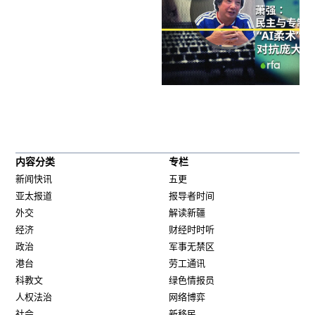
内容分类
专栏
新闻快讯
五更
亚太报道
报导者时间
外交
解读新疆
经济
财经时时听
政治
军事无禁区
港台
劳工通讯
科教文
绿色情报员
人权法治
网络博弈
社会
新移民