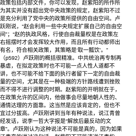
政策包括内部文件，你可以发现，赵紫阳的所作所
为其实并没有超出党中央政策的规定，赵紫阳不过
是充分利用了党中央的政策所提供的自由空间。卢
跃刚说，“赵会利用一些中央规定扩展自己的自由空
间”；“赵的执政风格，行使自由裁量权是在政策左
右摇摆时才会发挥较大作用，而且所有行动都师出
有名，符合相关政策，其策略是‘取一瓢饮’。”
（p592）卢跃刚的概括很精准。中共统治再专制再
暴虐，在拟定政策时也不可能一点人性人道都不
讲，也不可能不给下面的执行者留下一定的自由裁
量的空间，尤其是在一种极端的方针路线遭到挫败
而不得不进行调整的时期。赵紫阳的开明就在于，
在政策允许的区间内，他做事会尽量地朝人性的、
通情达理的方面靠。这当然是应该肯定的，但也不
宜过分拔高。卢跃刚讲到当年有种说法，说江青曾
经发话，说李一哲大字报是“解放后最反动的文
章”。卢跃刚认为这种说法不可能是真的，因为如果