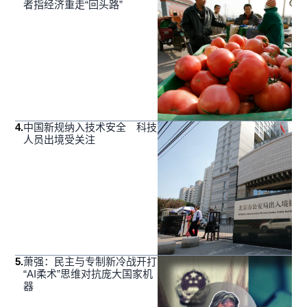
者指经济重走“回头路”
4
.
中国新规纳入技术安全 科技
人员出境受关注
5
.
萧强：民主与专制新冷战开打
“AI柔术”思维对抗庞大国家机
器