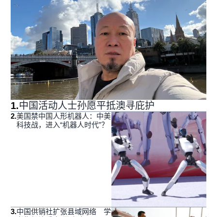
1
.
中国活动人士孙愿平抵澳寻庇护
2
.
美国禁中国人形机器人：中美
科技战，进入“机器人时代”？
3
.
中国供销社扩张县域网络 学