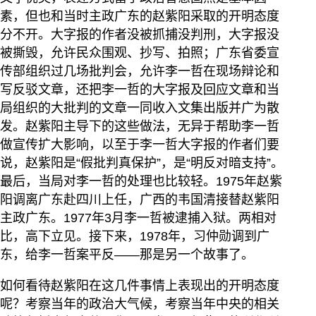
素，但也和当时主政广东的赵紫阳采取的开明态度
分不开。大字报的作者没被抓捕没判刑，大字报没
被撕毁，允许民众围观、抄写、拍照；广东省委宣
传部组织过几场批判会，允许李一哲在现场辩论和
写反驳文章，还把李一哲的大字报及回应文章和当
局组织的大批判的文章一同收入文集出版并广为散
发。赵紫阳主导下的这些做法，无异于帮助李一哲
做宣传扩大影响，以至于李一哲大字报的作者们要
说，赵紫阳是“假批判真保护”，是“明反对暗支持”。
最后，当局对李一哲的处理也比较轻。1975年赵紫
阳调离广东赴四川上任，广西的韦国清接替赵紫阳
主政广东。1977年3月李一哲被逮捕入狱。两相对
比，高下立见。接下来，1978年，习仲勋调到广
东，给李一哲案平反——那是另一个故事了。
如何看待赵紫阳在这几件事情上表现出的开明态度
呢？考察当年的政治大气候，考察当年中央的相关