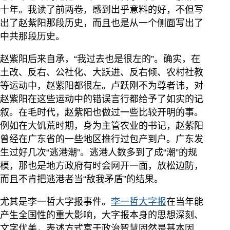
十年。我读了前两卷，感到出乎意料的好，不但写
出了赵紫阳那段历史，而且也是从一个侧面写出了
中共那段历史。
赵紫阳后来自承，“我过去也是很左的”。确实，在
土改、反右、公社化、大跃进、反右倾、农村社教
等运动中，赵紫阳都很左。卢跃刚不为尊者讳，对
赵紫阳在这些运动中的错误言行都给予了如实的记
叙。在毛时代，赵紫阳也做过一些比较开明的事。
例如在大饥荒时期，身为主管农业的书记，赵紫阳
曾经在广东省的一些地区推行过包产到户。广东发
生过好几次“逃港潮”。逃港人数多到了成“潮”的规
模，那也是地方政府有时会网开一面，放松边防，
而且不肯把逃港者当“敌我矛盾”的结果。
尤其是李一哲大字报事件。
李一哲大字报
在当年能
产生全国性的重大影响，大字报本身的思想深刻、
文字优美，表述方式富于政治智慧固然是基本因