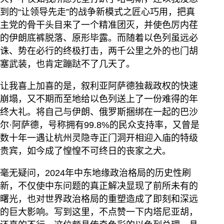
到的“让领导先走”的战争新模式之匠心巧用，把真
主党的骨干头目来了一个精准团灭，并使色厉内荏
的伊朗底裤脱落、原形毕露。而随着以色列虽远必
诛、势在必行的终极打击，两千公里之外的也门胡
塞武装，也肯定蹦跶不了几天了。
让我喜上加喜的是，叙利亚阿萨德独裁政权的快速
崩塌，又不期而至地给以色列送上了一份难得的年
终大礼。将自己与伊朗、俄罗斯捆绑在一起的巴沙
尔·阿萨德，号称拥有99.8%的民众支持率，又曾是
数十年一遇让杭州灵隐寺正门洞开相迎入庙的特级
贵宾，如今成了惶惶不可终日的丧家之犬。
毫无疑问，2024年中东地缘政治格局的历史性刷
新，不仅使中东问题的真正解决显现了前所未有的
曙光，也对世界政治格局的重塑造成了即刻和深远
的巨大影响。写到这里，不点赞一下内塔尼亚胡，