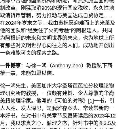
清除不合理的国家机构和职能，断然实施全面的税
制改革，刚猛取消90%的现行国家税收，永久性地
取消货币管制，努力推动与美国达成自贸协定……
在2024年岁末之际，我由衷祝愿迎难而上的米莱及
他的团队和“经受住了火的考验”的阿根廷人，共同
为阿根廷的未来和文明世界的未来，也为地球上所
有那些对文明世界心向往之的人们，成功地开创出
一条难能可贵的探索之路。
一件憾事
：与徐一鸿（Anthony Zee）教授私下商
榷一事，未能如愿以偿。
徐一鸿先生，美国加州大学圣塔芭芭拉分校理论物
理研究所的教授，一位颇有建树、令人尊敬的华裔
美籍物理学家。他写的《可怕的对称》[1]一书，引
人入胜、发人深思，是我雅存案头、常读常新的一
本好书。在对书中有关章节反复研读后的2023年12
月，我以求真之心、循理之态，针对书中的图3.5及