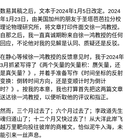
数易其稿之后，文本于2024年1月5日改定。2024
年1月23日，由美国加州的朋友于圣塔芭芭拉分校
理论物理研究所，将文章打印件面交徐一鸿教授。
自那之后，我一直真诚期盼来自徐一鸿教授的任何
回应，不论他对我的见解是认同、质疑还是反驳。
在静心等候徐一鸿教授的反馈意见时，我于2024年
3月抓紧写得了《两个矢量的矢量积：赝矢量，还
是真矢量？》，并着手准备写作《时间坐标的反射
变换：倒转时间方向，还是变顺计时为倒计
时？》。按我的本意，我也打算首先把这两篇文章
送达徐一鸿教授，以便听取他的评议和指正。
然而，三个月过去了；六个月过去了；李政道先生
魂归道山了；十二个月又快过去了！从大洋此岸飞
越万里靶向投往彼岸的商榷文，恰似泥牛入海，未
能引来一丝声息。