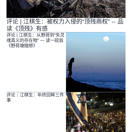
评论 | 江棋生：被权力入侵的“顶残商权” -- 品
读《顶残》有感
评论 | 江棋生：从野荷到“失灵
魂真义的存在物” — 读一砚翁
《野荷塘随想》
评论｜江棋生：年终回眸三件
事