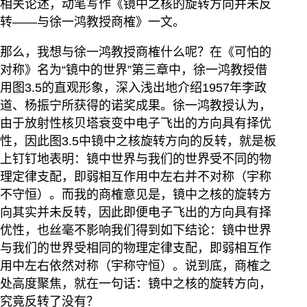
相关论述，动笔写作《镜中之核的旋转方向并未反
转——与徐一鸿教授商榷》一文。
那么，我想与徐一鸿教授商榷什么呢？在《可怕的
对称》名为“镜中的世界”第三章中，徐一鸿教授借
用图3.5的直观形象，深入浅出地介绍1957年李政
道、杨振宁所获得的诺奖成果。徐一鸿教授认为，
由于放射性核贝塔衰变中电子飞出的方向具有择优
性，因此图3.5中镜中之核旋转方向的反转，就是板
上钉钉地表明：镜中世界与我们的世界受不同的物
理定律支配，即弱相互作用中左右并不对称（宇称
不守恒）。而我的商榷意见是，镜中之核的旋转方
向其实并未反转，因此即便电子飞出的方向具有择
优性，也丝毫不影响我们得到如下结论：镜中世界
与我们的世界受相同的物理定律支配，即弱相互作
用中左右依然对称（宇称守恒）。说到底，商榷之
处高度聚焦，就在一句话：镜中之核的旋转方向，
究竟反转了没有？