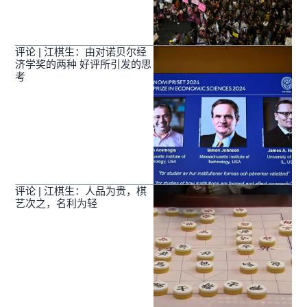
评论 | 江棋生：由对诺贝尔经
济学奖的两种 好评所引发的思
考
评论 | 江棋生：人品为贵，棋
艺次之，名利为轻