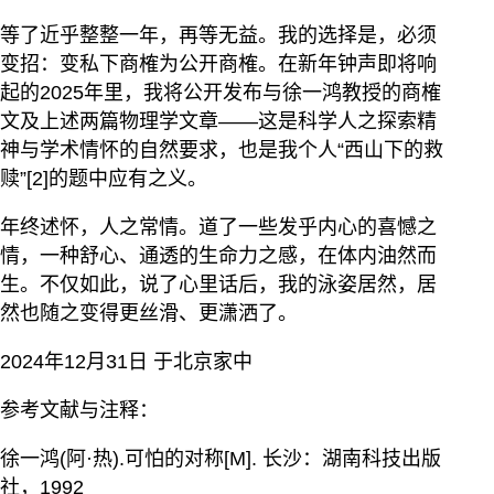
等了近乎整整一年，再等无益。我的选择是，必须
变招：变私下商榷为公开商榷。在新年钟声即将响
起的2025年里，我将公开发布与徐一鸿教授的商榷
文及上述两篇物理学文章——这是科学人之探索精
神与学术情怀的自然要求，也是我个人“西山下的救
赎”[2]的题中应有之义。
年终述怀，人之常情。道了一些发乎内心的喜憾之
情，一种舒心、通透的生命力之感，在体内油然而
生。不仅如此，说了心里话后，我的泳姿居然，居
然也随之变得更丝滑、更潇洒了。
2024年12月31日 于北京家中
参考文献与注释：
徐一鸿(阿·热).可怕的对称[M]. 长沙：湖南科技出版
社，1992