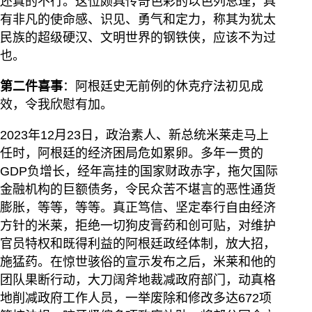
还真的不行。这位颇具传奇色彩的以色列总理，具
有非凡的使命感、识见、勇气和定力，称其为犹太
民族的超级硬汉、文明世界的钢铁侠，应该不为过
也。
第二件喜事
：阿根廷史无前例的休克疗法初见成
效，令我欣慰有加。
2023年12月23日，政治素人、新总统米莱走马上
任时，阿根廷的经济困局危如累卵。多年一贯的
GDP负增长，经年高挂的国家财政赤字，拖欠国际
金融机构的巨额债务，令民众苦不堪言的恶性通货
膨胀，等等，等等。真正笃信、坚定奉行自由经济
方针的米莱，拒绝一切狗皮膏药和创可贴，对维护
官员特权和既得利益的阿根廷政经体制，放大招，
施猛药。在惊世骇俗的宣示发布之后，米莱和他的
团队果断行动，大刀阔斧地裁减政府部门，动真格
地削减政府工作人员，一举废除和修改多达672项