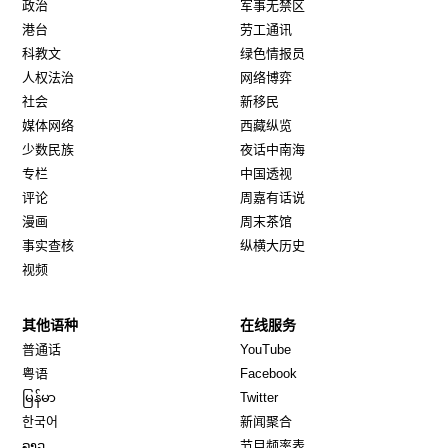
政治
军事无禁区
港台
劳工通讯
科教文
绿色情报员
人权法治
网络博弈
社会
新移民
媒体网络
西藏纵览
少数民族
夜话中南海
专栏
中国透视
评论
周嘉有话说
漫画
周末茶馆
事实查核
纵横大历史
视频
其他语种
在线服务
Opens in new window
Opens in new window
普通话
YouTube
Opens in new window
Opens in new window
粤语
Facebook
Opens in new window
Opens in new window
မြန်မာ
Twitter
Opens in new window
한국어
新闻聚合
Opens in new window
ລາວ
节目频率表