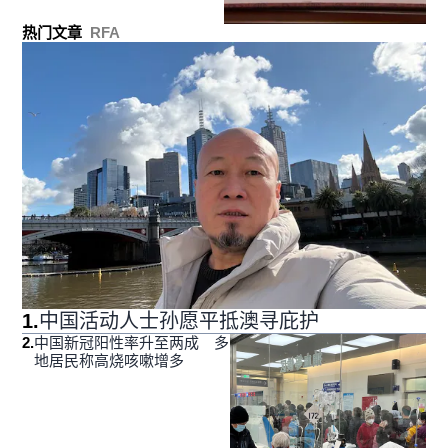
热门文章
RFA
1
.
中国活动人士孙愿平抵澳寻庇护
2
.
中国新冠阳性率升至两成 多
地居民称高烧咳嗽增多