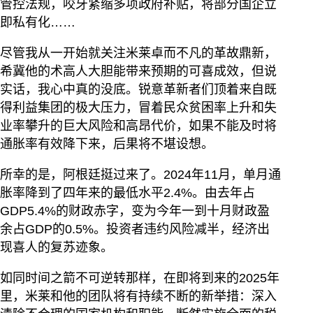
管控法规，咬牙紧缩多项政府补贴，将部分国企立
即私有化……
尽管我从一开始就关注米莱卓而不凡的革故鼎新，
希冀他的术高人大胆能带来预期的可喜成效，但说
实话，我心中真的没底。锐意革新者们顶着来自既
得利益集团的极大压力，冒着民众贫困率上升和失
业率攀升的巨大风险和高昂代价，如果不能及时将
通胀率有效降下来，后果将不堪设想。
所幸的是，阿根廷挺过来了。2024年11月，单月通
胀率降到了四年来的最低水平2.4%。由去年占
GDP5.4%的财政赤字，变为今年一到十月财政盈
余占GDP的0.5%。投资者违约风险减半，经济出
现喜人的复苏迹象。
如同时间之箭不可逆转那样，在即将到来的2025年
里，米莱和他的团队将有持续不断的新举措：深入