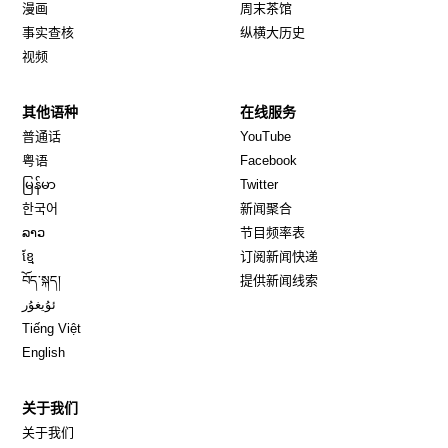
漫画
周末茶馆
事实查核
纵横大历史
视频
其他语种
在线服务
Opens in new window
Opens in new window
普通话
YouTube
Opens in new window
Opens in new window
粤语
Facebook
Opens in new window
Opens in new window
မြန်မာ
Twitter
Opens in new window
한국어
新闻聚合
Opens in new window
ລາວ
节目频率表
Opens in new window
ខ្មែ
订阅新闻快递
Opens in new window
བོད་སྐད།
提供新闻线索
Opens in new window
ئۇيغۇر
Opens in new window
Tiếng Việt
Opens in new window
English
关于我们
关于我们