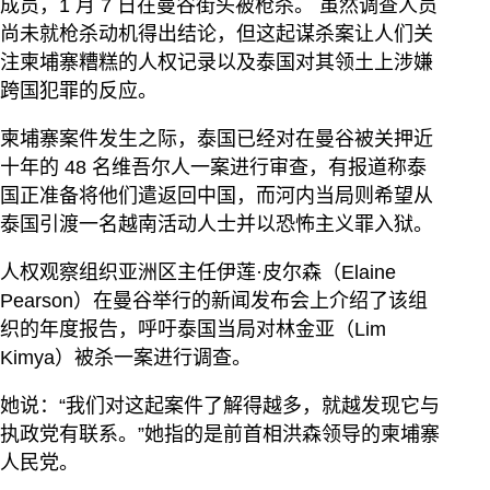
成员，1 月 7 日在曼谷街头被枪杀。 虽然调查人员
尚未就枪杀动机得出结论，但这起谋杀案让人们关
注柬埔寨糟糕的人权记录以及泰国对其领土上涉嫌
跨国犯罪的反应。
柬埔寨案件发生之际，泰国已经对在曼谷被关押近
十年的 48 名维吾尔人一案进行审查，有报道称泰
国正准备将他们遣返回中国，而河内当局则希望从
泰国引渡一名越南活动人士并以恐怖主义罪入狱。
人权观察组织亚洲区主任伊莲·皮尔森（Elaine
Pearson）在曼谷举行的新闻发布会上介绍了该组
织的年度报告，呼吁泰国当局对林金亚（Lim
Kimya）被杀一案进行调查。
她说：“我们对这起案件了解得越多，就越发现它与
执政党有联系。”她指的是前首相洪森领导的柬埔寨
人民党。