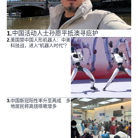
1
.
中国活动人士孙愿平抵澳寻庇护
2
.
美国禁中国人形机器人：中美
科技战，进入“机器人时代”？
3
.
中国新冠阳性率升至两成 多
地居民称高烧咳嗽增多