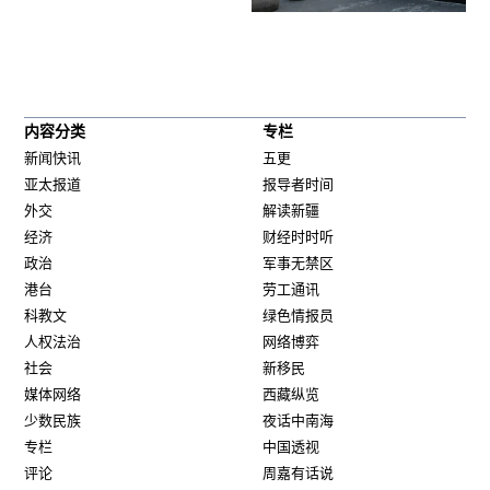
内容分类
专栏
新闻快讯
五更
亚太报道
报导者时间
外交
解读新疆
经济
财经时时听
政治
军事无禁区
港台
劳工通讯
科教文
绿色情报员
人权法治
网络博弈
社会
新移民
媒体网络
西藏纵览
少数民族
夜话中南海
专栏
中国透视
评论
周嘉有话说